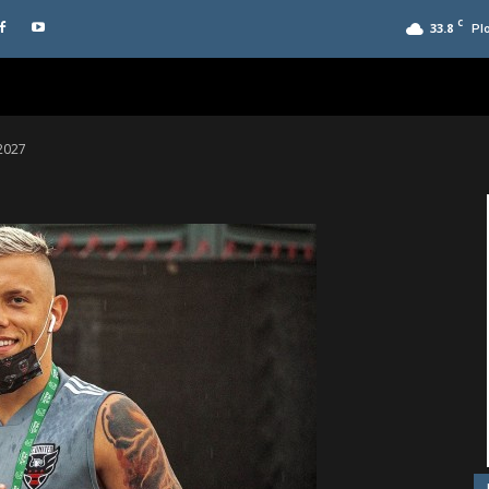
C
33.8
Pl
2027