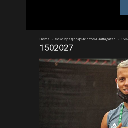
PlovdivDerby.com
Home
Локо пред подпис с този нападател
150
1502027