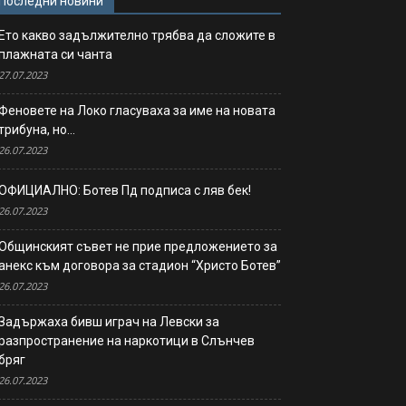
Последни новини
Ето какво задължително трябва да сложите в
плажната си чанта
27.07.2023
Феновете на Локо гласуваха за име на новата
трибуна, но…
26.07.2023
ОФИЦИАЛНО: Ботев Пд подписа с ляв бек!
26.07.2023
Общинският съвет не прие предложението за
анекс към договора за стадион “Христо Ботев”
26.07.2023
Задържаха бивш играч на Левски за
разпространение на наркотици в Слънчев
бряг
26.07.2023