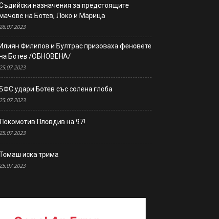
Съдийски назначения за предстоящите
мачове на Ботев, Локо и Марица
26.07.2023
Илиян Филипов и Бултрас призоваха феновете
на Ботев /ОБНОВЕНА/
25.07.2023
БФС удари Ботев със солена глоба
25.07.2023
Локомотив Пловдив на 97!
25.07.2023
Томаш иска трима
25.07.2023