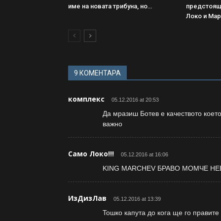
име на новата трибуна, но…
предстоящ
Локо и Ма
9 КОМЕНТАРА
комплекс
05.12.2016 at 20:53
Да мразиш Ботев е качеството което
важно
Само Локо!!!
05.12.2016 at 16:06
KING MARCHEV БРАВО МОМЧЕ НЕ
ИзДизЛав
05.12.2016 at 13:39
Toшко капута до кога ще го правит