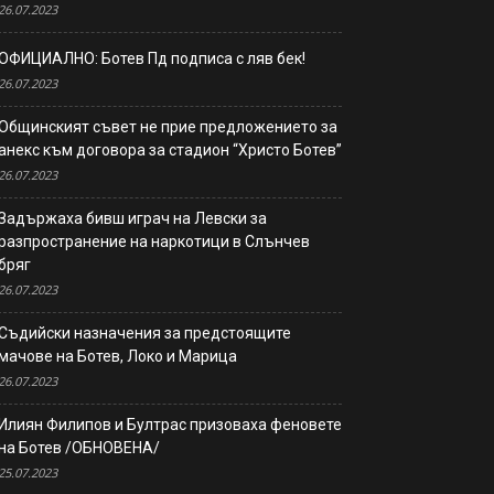
26.07.2023
ОФИЦИАЛНО: Ботев Пд подписа с ляв бек!
26.07.2023
Общинският съвет не прие предложението за
анекс към договора за стадион “Христо Ботев”
26.07.2023
Задържаха бивш играч на Левски за
разпространение на наркотици в Слънчев
бряг
26.07.2023
Съдийски назначения за предстоящите
мачове на Ботев, Локо и Марица
26.07.2023
Илиян Филипов и Бултрас призоваха феновете
на Ботев /ОБНОВЕНА/
25.07.2023