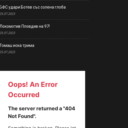
БФС удари Ботев със солена глоба
25.07.2023
Локомотив Пловдив на 97!
25.07.2023
Томаш иска трима
25.07.2023