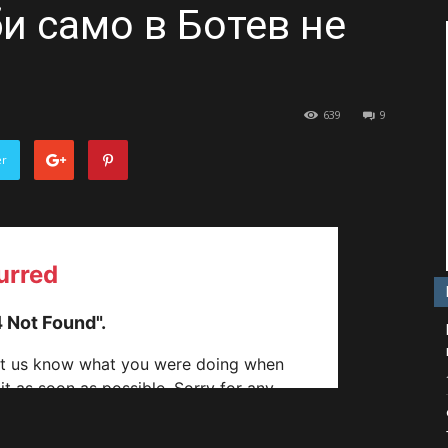
и само в Ботев не
639
9
er