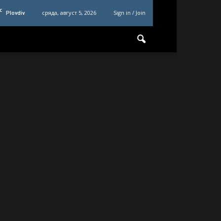
C
сряда, август 5, 2026
Sign in / Join
Plovdiv