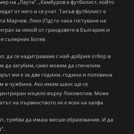
р на „Лаута”. „Камбуров е футболист, който
дат от него и се учат. Такъв футболист е
та Марчев. Локо (Пд) го чака гостуване на
грал за някой от грандовете в България и
я съперник Ботев.
л, да се надиграваме с най-добрия отбор в
м дa загубим, само можем да спечелим.
орът ми е за две години, година и половина
ам в чужбина. Ако имам шанс ще се
нцентриран изцяло върху Локомотив. Може
атът на първенството не е ясен на халфа.
т, трябва да имаш висше образование. И да
”.