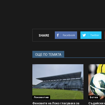
SHARE
Facebook
Twitter
ОЩЕ ПО ТЕМАТА
Локомотив
Ботев
Феновете на Локо гласуваха за
Съдийски н