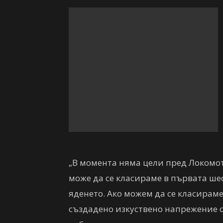
„В момента няма цели пред Локомот
може да се класираме в първата ше
яденето. Ако можем да се класираме
създадено изкуствено напрежение от