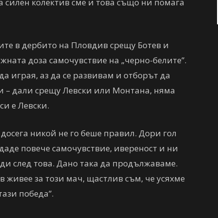
а силен колектив сме и това също ни помага
ите в дербито на Пловдив срещу Ботев и
ужната доза самочувствие на „черно-белите”.
да играя, аз да се развивам и отборът да
и – дали срещу Левски или Монтана, няма
си е Левски.
 досега никой не го беше правил. Дори гол
 даде повече самочувствие, ивереност и ни
ди след това. Дано така да продължаваме.
в живее за този мач, щастлив съм, че усяхме
тази победа”.