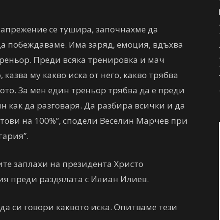
напрежение се тушира, започнахме да
а побеждаваме. Има заряд, емоция, вдъхва
реньор. Преди всяка тренировка и мач
 казва му какво иска от него, какво трябва
ото. За мен един треньор трябва да е преди
ин как да разговаря. Да разбира всички и да
отови на 100%”, сподели Веселин Марчев при
гария”.
те заплахи на президента Христо
ия преди раздялата с Илиан Илиев.
да си говори каквото иска. Опитваме тези