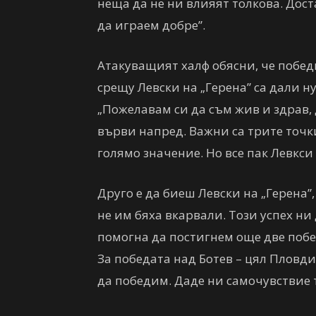
неща да не ни влияят толкова. Дост
да играем добре”.
Атакуващият халф обясни, че побед
срещу Левски на „Герена” са дали н
„Пожелавам си да съм жив и здрав, 
върви напред. Важни са трите точк
голямо значение. Но все пак Левкси 
Друго е да биеш Левски на „Герена”,
не им бяха вкарвали. Този успех ни
помогна да постигнем още две побе
За победата над Ботев – цял Пловди
да победим. Даде ни самочувствие 