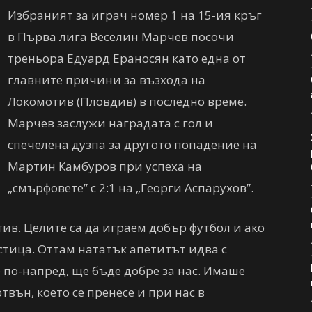
Избраният за играч номер 1 на 15-ия кръг
в Първа лига Веселин Марчев посочи
треньора Едуард Ераносян като една от
главните причини за възхода на
Локомотив (Пловдив) в последно време.
Марчев заслужи наградата с гол и
спечелена дузпа за другото попадение на
Мартин Камбуров при успеха на
„смърфовете” с 2:1 на „Георги Аспарухов”.
ив. Целите са да играем добър футбол и ако
стица. Оттам нататък апетитът идва с
 по-напред, ще бъде добре за нас. Имаше
вън, което се пренесе и при нас в