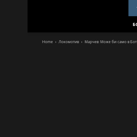
PlovdivDerby.com
Б
Home
Локомотив
Марчев: Може би само в Бот