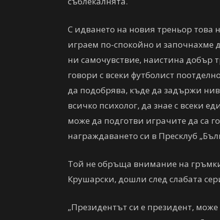
съблекалнята.
С идването на новия треньор това 
играем по-спокойно и започнахме д
ни самочувствие, наистина добър т
говори с всеки футболист поотделно,
да подобрява, къде да задържи нив
всичко психoлог, да знае с всеки ед
може да подготви играчите да са г
награждаването си в Пресклуб „Бъл
Той не обръща внимание на гръмки
Крушарски, дошли след слабата сер
„Президентът си е президент, може 