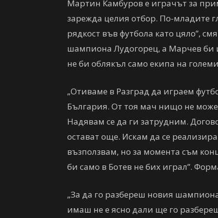
Мартин Камбуров е играчът за приме
зарежда целия отбор. По-младите гле
рядкост във футбола като цяло”, смя
шампиона Лудогорец, а Марчев би и
не би облякъл само екипа на големи
„Отиваме в Разград да играем футбо
България. От тоя мач нищо не може
Надявам се да ги затрудним. Догов
остават още. Искам да се реализир
възползвам, но за момента съм ко
би само в Ботев не бих играл”. Форм
„За да го разбереш новия шампиона
имаш не е ясно дали ще го разбереш