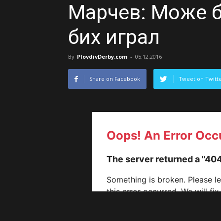
Марчев: Може б
бих играл
By
PlovdivDerby.com
-
05.12.2016
Share on Facebook
Tweet on Twitt