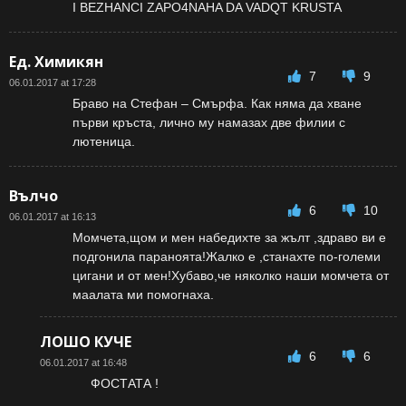
I BEZHANCI ZAPO4NAHA DA VADQT KRUSTA
Ед. Химикян
7
9
06.01.2017 at 17:28
Браво на Стефан – Смърфа. Как няма да хване
първи кръста, лично му намазах две филии с
лютеница.
Вълчо
6
10
06.01.2017 at 16:13
Момчета,щом и мен набедихте за жълт ,здраво ви е
подгонила параноята!Жалко е ,станахте по-големи
цигани и от мен!Хубаво,че няколко наши момчета от
маалата ми помогнаха.
ЛОШО КУЧЕ
6
6
06.01.2017 at 16:48
ФОСТАТА !