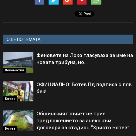
ОЩЕ ПО ТЕМАТА
Феновете на Локо гласуваха за име на
новата трибуна, но…
Локомотив
ОФИЦИАЛНО: Ботев Пд подписа с ляв
бек!
Ботев
Общинският съвет не прие
предложението за анекс към
договора за стадион “Христо Ботев”
Ботев