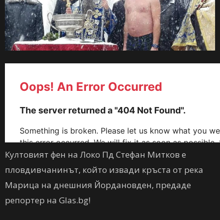
Култовият фен на Локо Пд Стефан Митков е
пловдивчанинът, който извади кръста от река
Марица на днешния Йордановден, предаде
репортер на Glas.bg!