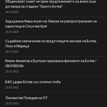
Общинският съвет не прие предложението за анекс към
договора за стадион “Христо Ботев”
26.07.2023
Задържаха бивш играч на Левски за разпространение на
наркотици в Слънчев бряг
26.07.2023
Съдийски назначения за предстоящите мачове на Ботев,
Локо и Марица
26.07.2023
Илиян Филипов и Бултрас призоваха феновете на Ботев /
ОБНОВЕНА/
25.07.2023
БФС удари Ботев със солена глоба
25.07.2023
Локомотив Пловдив на 97!
25.07.2023