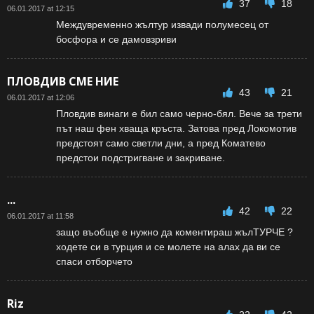
37
18
06.01.2017 at 12:15
Междувременно жълтур извади полумесец от
босфора и се дамовзриви
ПЛОВДИВ СМЕ НИЕ
43
21
06.01.2017 at 12:06
Пловдив винаги е бил само черно-бял. Вече за трети
път наш фен хваща кръста. Затова пред Локомотив
предстоят само светли дни, а пред Коматево
предстои подстригване и закриване.
...
42
22
06.01.2017 at 11:58
защо въобще е нужно да коментираш жълТУРЧЕ ?
ходете си в турция и се молете на алах да ви се
спаси отборчето
Riz