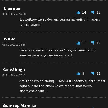
Пловдив
14
12
06.01.2017 at 15:03
Ще дойдем да го бутнем всички на майка ти жълта
турска мършо
Вълчо
11
12
06.01.2017 at 14:36
Закъсах с таксито в края на “Ландос”,няколко от
нашите да дойдат да ме избутат!
Kade&koga
8
11
06.01.2017 at 12:21
Ami i az tova se chudq … Maika ti i bashta ti tezi pumaci
bqha sushto i se pitam kakva rabota imat takiva
nishtojestva tam …
Велизар Маляка