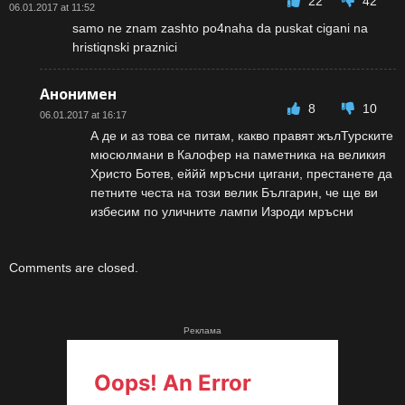
22
42
06.01.2017 at 11:52
samo ne znam zashto po4naha da puskat cigani na
hristiqnski praznici
Анонимен
8
10
06.01.2017 at 16:17
А де и аз това се питам, какво правят жълТурските
мюсюлмани в Калофер на паметника на великия
Христо Ботев, еййй мръсни цигани, престанете да
петните честа на този велик Българин, че ще ви
избесим по уличните лампи Изроди мръсни
Comments are closed.
Реклама