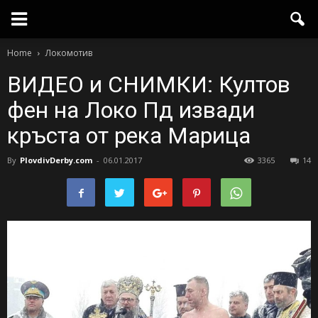
Home
Локомотив
ВИДЕО и СНИМКИ: Култов
фен на Локо Пд извади
кръста от река Марица
By
PlovdivDerby.com
-
06.01.2017
3365
14