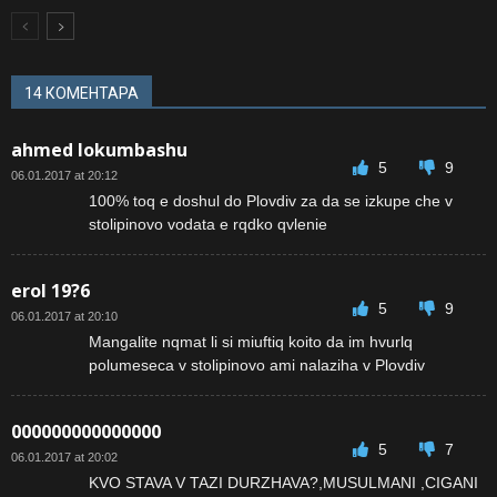
14 КОМЕНТАРА
ahmed lokumbashu
5
9
06.01.2017 at 20:12
100% toq e doshul do Plovdiv za da se izkupe che v
stolipinovo vodata e rqdko qvlenie
erol 19?6
5
9
06.01.2017 at 20:10
Mangalite nqmat li si miuftiq koito da im hvurlq
polumeseca v stolipinovo ami nalaziha v Plovdiv
000000000000000
5
7
06.01.2017 at 20:02
KVO STAVA V TAZI DURZHAVA?,MUSULMANI ,CIGANI