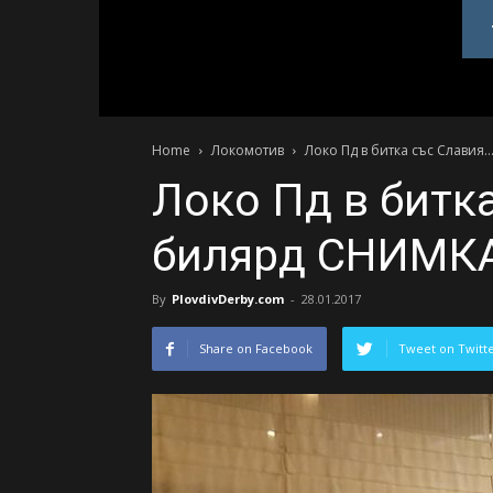
PlovdivDerby.com
Home
Локомотив
Локо Пд в битка със Слави
Локо Пд в битк
билярд СНИМК
By
PlovdivDerby.com
-
28.01.2017
Share on Facebook
Tweet on Twitt