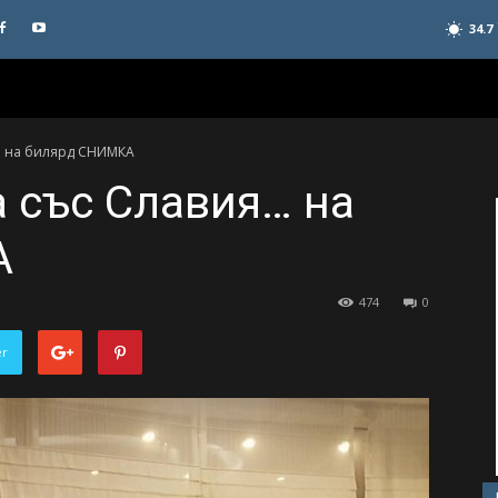
34.7
я… на билярд СНИМКА
а със Славия… на
А
474
0
er