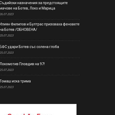
Съдийски назначения за предстоящите
мачове на Ботев, Локо и Марица
26.07.2023
Илиян Филипов и Бултрас призоваха феновете
на Ботев /ОБНОВЕНА/
25.07.2023
БФС удари Ботев със солена глоба
25.07.2023
Локомотив Пловдив на 97!
25.07.2023
Томаш иска трима
25.07.2023