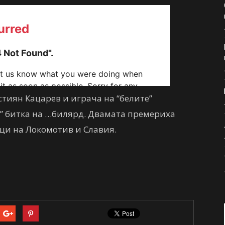
стиян Кацарев и играча на “белите”
а” битка на …билярд. Двамата премериха
щи на Локомотив и Славия.