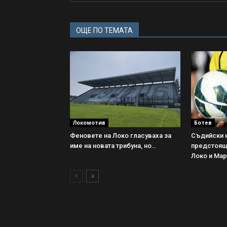
ОЩЕ ПО ТЕМАТА
Локомотив
Ботев
Феновете на Локо гласуваха за
Съдийски н
име на новата трибуна, но…
предстоящ
Локо и Ма