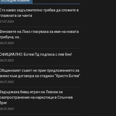
Последни новини
Ето какво задължително трябва да сложите в
плажната си чанта
27.07.2023
Феновете на Локо гласуваха за име на новата
трибуна, но…
26.07.2023
ОФИЦИАЛНО: Ботев Пд подписа с ляв бек!
26.07.2023
Общинският съвет не прие предложението за
анекс към договора за стадион “Христо Ботев”
26.07.2023
Задържаха бивш играч на Левски за
разпространение на наркотици в Слънчев
бряг
26.07.2023