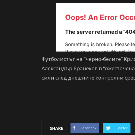
Футболистът на “черно-белите” Кри
Александър Бранеков в “ожесточен
сили след днешните контролни сре
SHARE
Facebook
Twitter