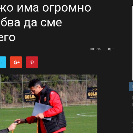
жо има огромно
ябва да сме
его
749
1
er