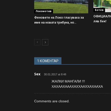
Ботев
Локомотив
ОФИЦИАЛНО
Феновете на Локо гласуваха за
ляв бек!
име на новата трибуна, но…
1 КОМЕНТАР
Sex
30.01.2017 at 8:48
ЖАЛКИ МАНГАЛИ !!!
ХАХААХАААХАХХААХХАХААХА
Comments are closed.