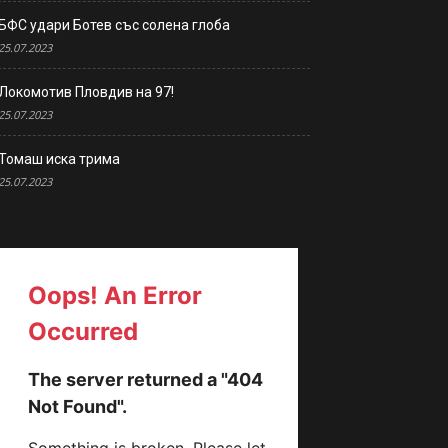
БФС удари Ботев със солена глоба
25.07.2023
Локомотив Пловдив на 97!
25.07.2023
Томаш иска трима
25.07.2023