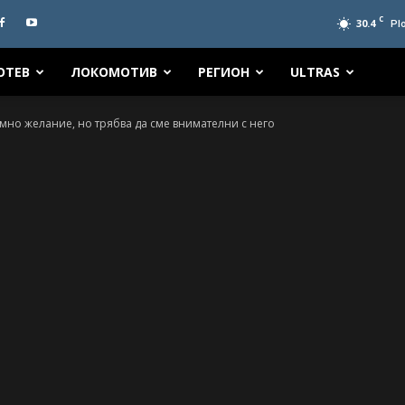
C
30.4
Pl
ОТЕВ
ЛОКОМОТИВ
РЕГИОН
ULTRAS
мно желание, но трябва да сме внимателни с него