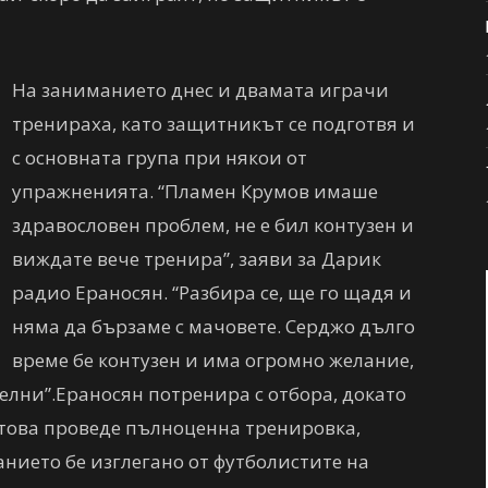
На заниманието днес и двамата играчи
тренираха, като защитникът се подготвя и
с основната група при някои от
упражненията. “Пламен Крумов имаше
здравословен проблем, не е бил контузен и
виждате вече тренира”, заяви за Дарик
радио Ераносян. “Разбира се, ще го щадя и
няма да бързаме с мачовете. Серджо дълго
време бе контузен и има огромно желание,
елни”.Ераносян потренира с отбора, докато
 това проведе пълноценна тренировка,
анието бе изглегано от футболистите на