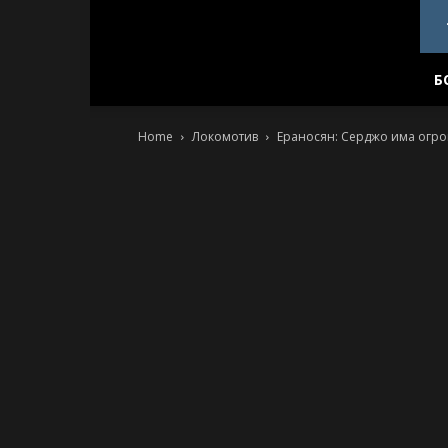
PlovdivDerby.com
Б
Home
Локомотив
Ераносян: Серджо има огро