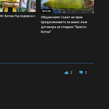
Ботев
: Ботев Пд подписа с
Общинският съвет не прие
предложението за анекс към
договора за стадион “Христо
Ботев”
2
2