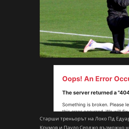
Старши треньорът на Локо Пд Едуар
Крумов и Пауло Серджо възможно на