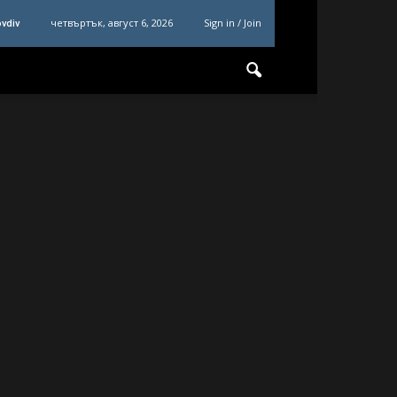
четвъртък, август 6, 2026
Sign in / Join
ovdiv