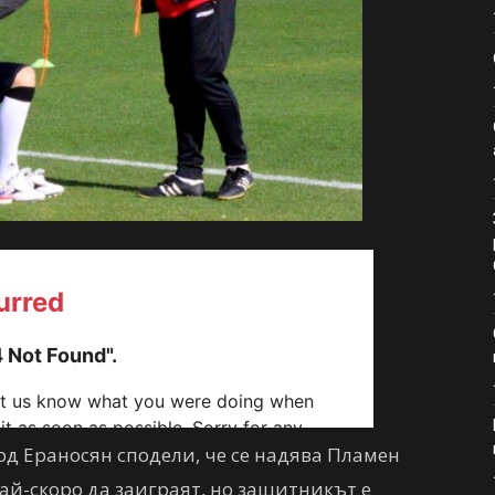
д Ераносян сподели, че се надява Пламен
й-скоро да заиграят, но защитникът е