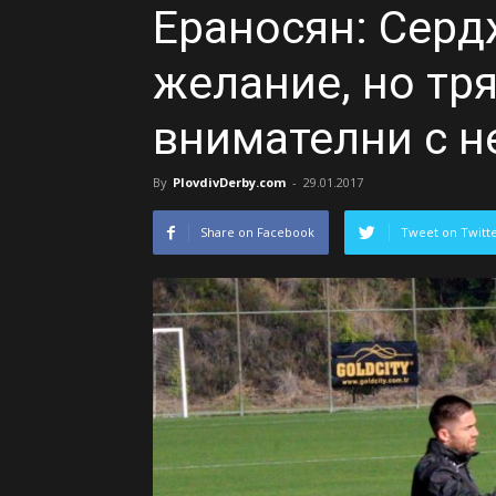
Ераносян: Серд
желание, но тр
внимателни с н
By
PlovdivDerby.com
-
29.01.2017
Share on Facebook
Tweet on Twitt