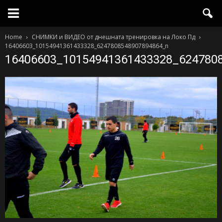
Home
СНИМКИ и ВИДЕО от днешната тренировка на Локо Пд
16406603_10154941361433328_6247808548907894864_n
16406603_10154941361433328_624780