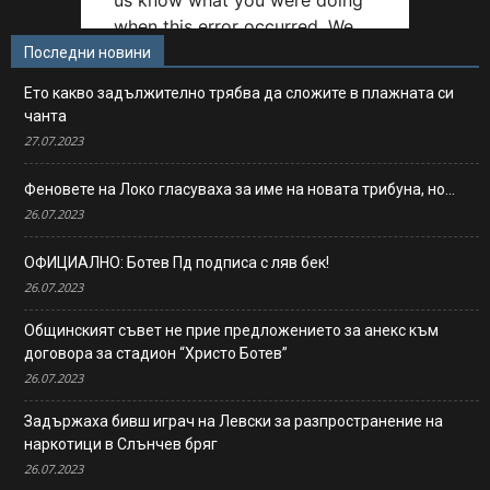
Последни новини
Ето какво задължително трябва да сложите в плажната си
чанта
27.07.2023
Феновете на Локо гласуваха за име на новата трибуна, но…
26.07.2023
ОФИЦИАЛНО: Ботев Пд подписа с ляв бек!
26.07.2023
Общинският съвет не прие предложението за анекс към
договора за стадион “Христо Ботев”
26.07.2023
Задържаха бивш играч на Левски за разпространение на
наркотици в Слънчев бряг
26.07.2023