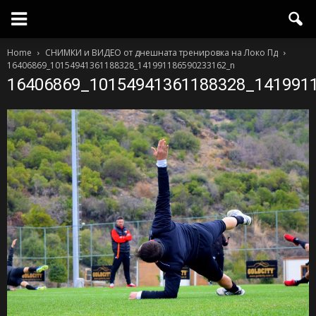
Home
СНИМКИ и ВИДЕО от днешната тренировка на Локо Пд
16406869_10154941361188328_141991186590233162_n
16406869_10154941361188328_141991