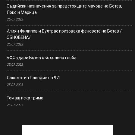
Съдийски назначения за предстоящите мачове на Ботев,
Локо и Марица
26.07.2023
Илиян Филипов и Бултрас призоваха феновете на Ботев /
ОБНОВЕНА/
25.07.2023
БФС удари Ботев със солена глоба
25.07.2023
Локомотив Пловдив на 97!
25.07.2023
Томаш иска трима
25.07.2023