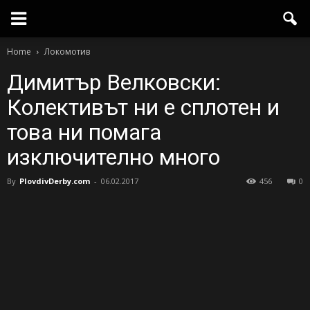
Home
Локомотив
Димитър Велковски:
Колективът ни е сплотен и
това ни помага
изключително много
By
PlovdivDerby.com
-
06.02.2017
456
0