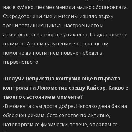
нас е хубаво, че сме сменили малко обстановката.
Съсредоточени сме и мислим изцяло върху
тренировъчния цикъл. Настроението и
атмосферата в отбора е уникална. Подкрепяме се
взаимно. Аз съм на мнение, че това ще ни
помогне да постигнем повече победи в
първенството.
-Получи неприятна контузия още в първата
контрола на Локомотив срещу Кайсар. Какво е
твоето състояние в момента?
-В момента съм доста добре. Няколко дена бях на
облекчен режим. Сега се готвя по-активно,
натоварвам се физически повече, оправям се.