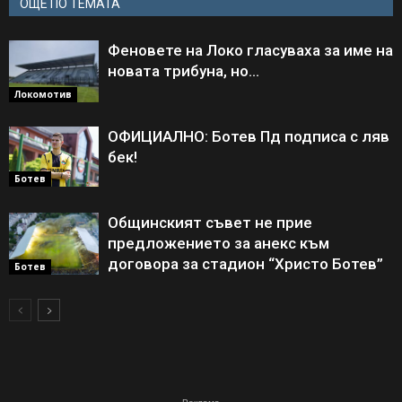
ОЩЕ ПО ТЕМАТА
Феновете на Локо гласуваха за име на
новата трибуна, но…
Локомотив
ОФИЦИАЛНО: Ботев Пд подписа с ляв
бек!
Ботев
Общинският съвет не прие
предложението за анекс към
договора за стадион “Христо Ботев”
Ботев