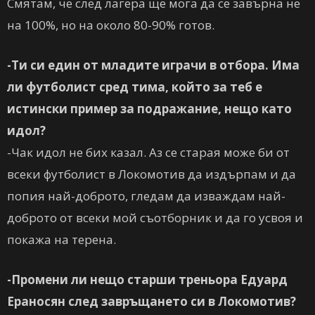
Смятам, че след лагера ще мога да се завърна не
на 100%, но на около 80-90% готов.
-Ти си един от младите играчи в отбора. Има
ли футболист сред тима, който за теб е
истински пример за подражание, нещо като
идол?
-Чак идол не бих казал. Аз се старая може би от
всеки футболист в Локомотив да издърпам и да
попия най-доброто, гледам да изваждам най-
доброто от всеки мой съотборник и да го усвоя и
покажа на терена.
-Промени ли нещо старши треньора Едуард
Ераносян след завръщането си в Локомотив?