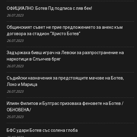
ОФИЦИАЛНО: Ботев Пд подписа с ляв бек!
26.07.2023
Общинският съвет не прие предложението за анекс към
договора за стадион “Христо Ботев”
26.07.2023
Задържаха бивш играч на Левски за разпространение на
наркотици в Слънчев бряг
26.07.2023
Съдийски назначения за предстоящите мачове на Ботев,
Локо и Марица
26.07.2023
Илиян Филипов и Бултрас призоваха феновете на Ботев /
ОБНОВЕНА/
25.07.2023
БФС удари Ботев със солена глоба