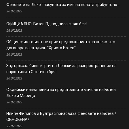
Феновете на Локо гласуваха за име на новата трибуна, но…
26.07.2023
ОФИЦИАЛНО: Ботев Пд подписа с ляв бек!
26.07.2023
Общинският съвет не прие предложението за анекс към
договора за стадион “Христо Ботев”
26.07.2023
Задържаха бивш играч на Левски за разпространение на
наркотици в Слънчев бряг
26.07.2023
Съдийски назначения за предстоящите мачове на Ботев,
Локо и Марица
26.07.2023
Илиян Филипов и Бултрас призоваха феновете на Ботев /
ОБНОВЕНА/
25.07.2023