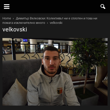
Home
Димитър Велковски: Колективът ни е сплотен и това ни
помага изключително много
velkovski
velkovski