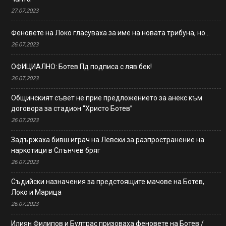
27.07.2023
Феновете на Локо гласуваха за име на новата трибуна, но…
26.07.2023
ОФИЦИАЛНО: Ботев Пд подписа с ляв бек!
26.07.2023
Общинският съвет не прие предложението за анекс към
договора за стадион “Христо Ботев”
26.07.2023
Задържаха бивш играч на Левски за разпространение на
наркотици в Слънчев бряг
26.07.2023
Съдийски назначения за предстоящите мачове на Ботев,
Локо и Марица
26.07.2023
Илиян Филипов и Бултрас призоваха феновете на Ботев /