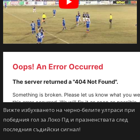
Вижте избухването на черно-белите ултраси при
победния гол за Локо Пд и празненствата след
последния съдийски сигнал!