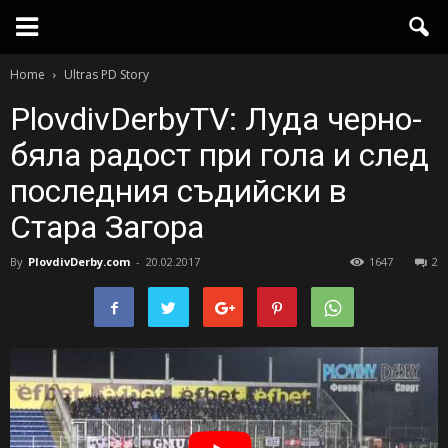
Home
Ultras PD Story
PlovdivDerbyTV: Луда черно-
бяла радост при гола и след
последния съдийски в
Стара Загора
By
PlovdivDerby.com
-
20.02.2017
1647
2