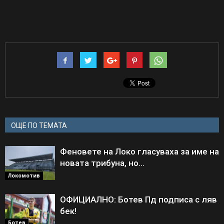
ОЩЕ ПО ТЕМАТА
Феновете на Локо гласуваха за име на
новата трибуна, но…
Локомотив
ОФИЦИАЛНО: Ботев Пд подписа с ляв
бек!
Ботев