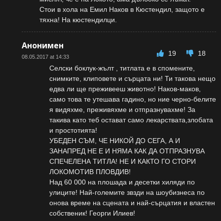
Стои в хола на Емил Наков в Кюстендил, защото е
тяхна! На кюстендилци.
Анонимен
19
18
08.05.2017 at 14:33
Селски боклук-жълт , титлата е в спомените,
снимките, клиповете и сърцата ни! Ти такова нещо
едва ли ще преживееш животно! Наков-маков,
само това те утешава гадино, но ние черно-белите
я видяхме, преживяхме и отпразнувахме! За
такива като теб остават само лекарствата,злобата
и простотията!
УБЕДЕН СЪМ, ЧЕ НИКОЙ ДО СЕГА, А И
ЗАНАПРЕД НЕ Е И НЯМА КАК ДА ОТПРАЗНУВА
СПЕЧЕЛЕНА ТИТЛА! НЕ И КАКТО ГО СТОРИ
ЛОКОМОТИВ ПЛОВДИВ!
Над 60 000 на плошада и десетки хиляди по
улиците! Най-големите звзди на шоубизнеса по
онова време на сцената и най-сърцатия и властен
собственик! Георги Илиев!