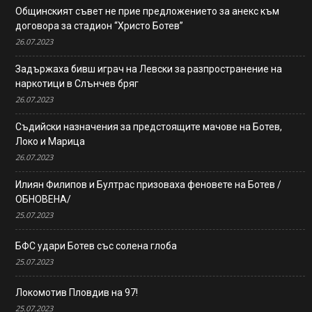
Общинският съвет не прие предложението за анекс към
договора за стадион “Христо Ботев”
26.07.2023
Задържаха бивш играч на Левски за разпространение на
наркотици в Слънчев бряг
26.07.2023
Съдийски назначения за предстоящите мачове на Ботев,
Локо и Марица
26.07.2023
Илиян Филипов и Бултрас призоваха феновете на Ботев /
ОБНОВЕНА/
25.07.2023
БФС удари Ботев със солена глоба
25.07.2023
Локомотив Пловдив на 97!
25.07.2023