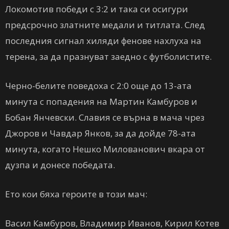
Локомотив победи с 3:2 и така си осигури
предсрочно златните медали и титлата. След
последния сигнал хиляди фенове нахлуха на
терена, за да празнуват заедно с футболистите.
Черно-белите поведоха с 2:0 още до 13-ата
минута с попадения на Мартин Камбуров и
Бобан Янчевски. Славия се върна в мача чрез
Джоров и Чавдар Янков, за да дойде 78-ата
минута, когато Нешко Милованович вкара от
дузпа и донесе победата.
Ето кои бяха героите в този мач:
Васил Камбуров, Владимир Иванов, Кирил Котев