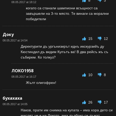
8
3
08.05.2017 at 18:12
когато са станали шампиони всъщност са
завършели на 3-то място. Те винаги са морални
победители
Доку
15
12
08.05.2017 at 14:54
Директурити дъ ургънизирът иднъ икскурзийъ ду
Кюстиндил дъ видим Купътъ ва! В два рейсъ жъ съ
събирем. Ко толкуз?
ЛОКО1958
10
8
08.05.2017 at 16:17
Жълт олигофрен!
бухахаха
26
17
08.05.2017 at 14:05
Наков, прати им снимка на купата – има хора дето си
мислят, че е на Локото, ама дълбоко се лъжат.