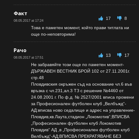
Факт
17
8
08.05.2017 at 17:24
Това е паметен момент, който прави титлата ни
още по-неповторима!
Рачо
13
17
08.05.2017 at 17:51
Не забравяйте този още по паметен момент-
ДЪРЖАВЕН ВЕСТНИК БРОЙ 102 от 27.11.2001г.
стр.48
Пловдивския окръжен съд на основание чл.6 във
връзка с чл.231,ал.3 ТЗ с решение №4460 от
24.08.2001 г. По ф.д. № 2527/2001 вписа промени
за Професионален футболен клуб „Велбъжд“-
АД:вписва ново седалище и адрес на управление-
Пловдив,кв.Лаута,стадион „Локомотив“;ВПИСВА
„Професионален футболен клуб Локомотив
Пловдив“ АД ,в „Професионален футболен клуб
Велбъжд“-АД;ВПИСВА ПРЕКРАТЯВАНЕ БЕЗ