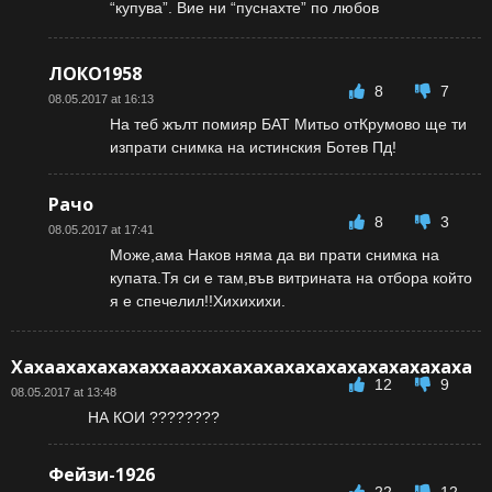
“купува”. Вие ни “пуснахте” по любов
ЛОКО1958
8
7
08.05.2017 at 16:13
На теб жълт помияр БАТ Митьо отКрумово ще ти
изпрати снимка на истинския Ботев Пд!
Рачо
8
3
08.05.2017 at 17:41
Може,ама Наков няма да ви прати снимка на
купата.Тя си е там,във витрината на отбора който
я е спечелил!!Хихихихи.
Хахаахахахахаххааххахахахахахахахахахахахаха
12
9
08.05.2017 at 13:48
НА КОИ ????????
Фейзи-1926