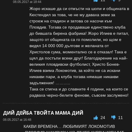
08.05.2017 at 18:44
Жоро искаше да си отмъсти на шопи и общината в
Кюстендил за това, че не му даваха земи за
строеж на стадион и затова се насочи към
Пловдив. Тогава се продаваше единствено клуба
до бившата бирена фабрика! Жоро Илиев е питал,
защото от общината са го помолили, но щом е
видял 14 000 000 дългове и желаната от
Христолов сума, моментално се е отказал! Така е
щял да постъпи всеки друг! Благодарение на най-
великия пловдивски футболист, Христо Бонев-
Илиев взима Локомотив, за който не са искани
никакви пари, а клуба тогава нямаше никакви
задължения! ………..
Така се стигна и до славните 4 години, на които се
радваха черно-белите фенове, съвсем заслужено!
ДИЙ ДЕЙБА ТВОЙТА МАМА ДИЙ
24
11
08.05.2017 at 16:48
КАКВИ ВРЕМЕНА… ЛЮБИМИЯТ ЛОКОМОТИВ