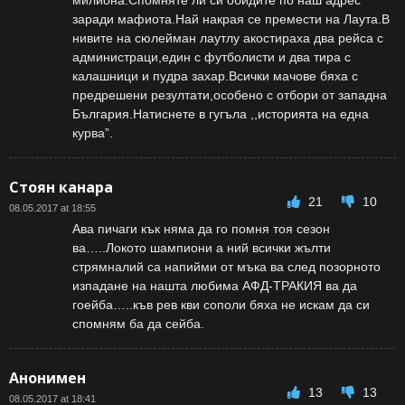
милиона.Спомняте ли си обидите по наш адрес
заради мафиота.Най накрая се премести на Лаута.В
нивите на сюлейман лаутлу акостираха два рейса с
администраци,един с футболисти и два тира с
калашници и пудра захар.Всички мачове бяха с
предрешени резултати,особено с отбори от западна
България.Натиснете в гугъла ,,историята на една
курва”.
Стоян канара
21
10
08.05.2017 at 18:55
Ава пичаги кък няма да го помня тоя сезон
ва…..Локото шампиони а ний всички жълти
стрямналий са напийми от мъка ва след позорното
изпадане на нашта любима АФД-ТРАКИЯ ва да
гоейба…..къв рев кви сополи бяха не искам да си
спомням ба да сейба.
Анонимен
13
13
08.05.2017 at 18:41