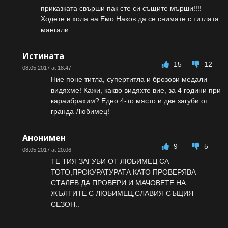
приказката свърши пак сте си същите мърши!!!!
Ходете в хола на Емо Наков да се снимате с титлата
мангали
Истината
15
12
08.05.2017 at 18:47
Ние поне титла, супертитла и брозови медали
видяхме! Кажи, какво видяхте вие, за 4 години при
караибрахим? Едно 4-то място и две загуби от
гранда Любимец!
Анонимен
9
5
08.05.2017 at 20:06
ТЕ ТИЯ ЗАГУБИ ОТ ЛЮБИМЕЦ СА
ТОТО,ПРОКУРАТУРАТА КАТО ПРОВЕРЯВА
СТАЛЕВ ДА ПРОВЕРИ И МАЧОВЕТЕ НА
ЖЪЛТИТЕ С ЛЮБИМЕЦ,СЛАВИЯ СЪЩИЯ
СЕЗОН..