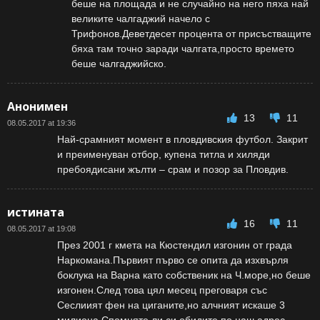
беше на площада и не случайно на него пяха най
великите чалгаджий начело с
Трифонов.Деветдесет процента от присъстващите
бяха там точно заради чалгата,просто времето
беше чалгаджийско.
Анонимен
13
11
08.05.2017 at 19:36
Най-срамният момент в пловдивския футбол. Закрит
и преименуван отбор, купена титла и хиляди
пребоядисани жълти – срам и позор за Пловдив.
истината
16
11
08.05.2017 at 19:08
През 2001 г кмета на Кюстендил изгонин от града
Наркомана.Първият първо се опита да изхвърля
боклука на Варна като собственик на Ч.море,но беше
изгонен.След това цял месец преговаря със
Сеслиият фен на циганите,но алчният искаше 3