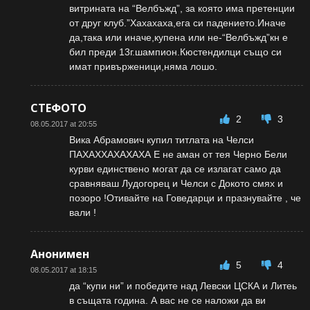
витрината на “Велбъжд”, за която има претенции
от друг клуб.”Хахахаха,ега си падението.Иначе
да,така или иначе,купена или не-“Велбъжд”кн е
бил преди 13г.шампион.Кюстендилци също си
имат привърженици,няма лошо.
СТЕФОТО
2
3
08.05.2017 at 20:55
Вика Абрамович купил титлата на Челси
ПАХАХХАХАХАХА Е не аман от тея Черно Бели
курви единствено могат да се излагат само да
сравняваш Лудогорец и Челси с Докото смях и
позоро !Отивайте на Говедарци и празнувайте , че
вали !
Анонимен
5
4
08.05.2017 at 18:15
да “купи ни” и победите над Левски ЦСКА и Литеь
в същата година. А вас не се наложи да ви