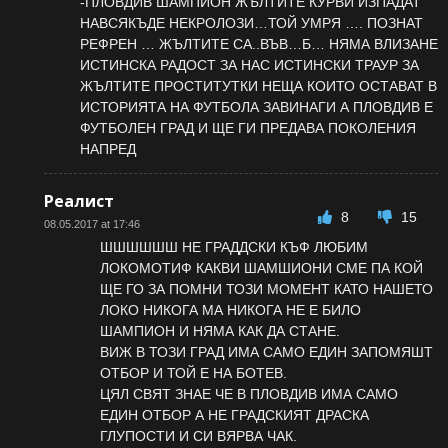
-ПЛОВДИВ ШАМПИОН ЖЪЛТИТЕ КУРВИ ИЗПАДАТ
НАВСЯКЪДЕ НЕКРОЛОЗИ…ТОЙ УМРЯ …. ПОЗНАТ
РЕФРЕН … ЖЪЛТИТЕ СА..ВЪВ…Б… НЯМА ВЛИЗАНЕ
ИСТИНСКА РАДОСТ ЗА НАС ИСТИНСКИ ТРАУР ЗА
ЖЪЛТИТЕ ПРОСТИТУТКИ НЕЩА КОИТО ОСТАВАТ В
ИСТОРИЯТА НА ФУТБОЛА ЗАВИНАГИ А ПЛОВДИВ Е
ФУТБОЛЕН ГРАД И ЩЕ ГИ ПРЕДАВА ПОКОЛЕНИЯ
НАПРЕД
Реалист
8
15
08.05.2017 at 17:46
ШШШШШШ НЕ ГРАДДСКИ КЪФ ЛЮБИМ
ЛОКОМОТИФ КАКВИ ШАМШИОНИ СМЕ ПА КОЙ
ЩЕ ГО ЗА ПОМНИ ТОЗИ МОМЕНТ КАТО НАШЕТО
ЛОКО НИКОГА МА НИКОГА НЕ Е БИЛО
ШАМПИОН И НЯМА КАК ДА СТАНЕ.
ВИЖ В ТОЗИ ГРАД ИМА САМО ЕДИН ЗАПОМЯШТ
ОТБОР И ТОЙ Е НА БОТЕВ.
ЦЯЛ СВЯТ ЗНАЕ ЧЕ В ПЛОВДИВ ИМА САМО
ЕДИН ОТБОР А НЕ ГРАДСКИЯТ ДРАСКА
ГЛУПОСТИ И СИ ВЯРВА ЧАК.