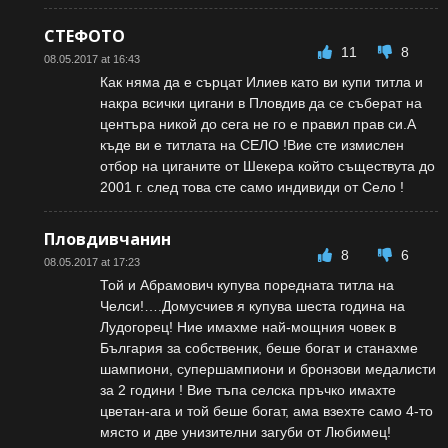
СТЕФОТО
11
8
08.05.2017 at 16:43
Как няма да е сърцат Илиев като ви купи титла и
накра всички цигани в Пловдив да се съберат на
центъра никой до сега не го е правил прав си.А
къде ви е титлата на СЕЛО !Вие сте измислен
отбор на циганите от Шекера който съществута до
2001 г. след това сте само индивиди от Село !
Пловдивчанин
8
6
08.05.2017 at 17:23
Той и Абрамович купува поредната титла на
Челси!….Домусчиев я купува шеста година на
Лудогорец! Ние имахме най-мощния човек в
България за собственик, беше богат и станахме
шампиони, супершампиони и бронзови медалисти
за 2 години ! Вие тъпа селска пръчко имахте
цветан-ага и той беше богат, ама взехте само 4-то
място и две унизителни загуби от Любимец!