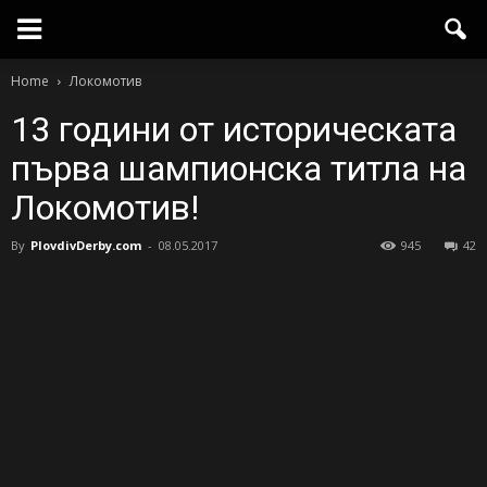
Home
Локомотив
13 години от историческата
първа шампионска титла на
Локомотив!
By
PlovdivDerby.com
-
08.05.2017
945
42