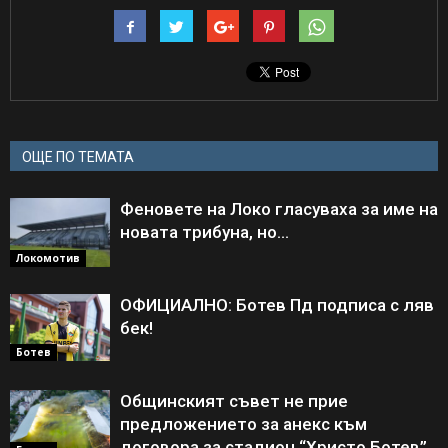
ОЩЕ ПО ТЕМАТА
Феновете на Локо гласуваха за име на
новата трибуна, но…
Локомотив
ОФИЦИАЛНО: Ботев Пд подписа с ляв
бек!
Ботев
Общинският съвет не прие
предложението за анекс към
договора за стадион “Христо Ботев”