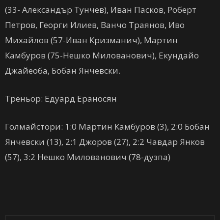
(33- Александър Тунчев), Иван Пасков, Роберт
Петров, Георги Илиев, Ванчо Траянов, Иво
Михайлов (57-Иван Кризманич), Мартин
Камбуров (75-Нешко Милованович), Екундайо
Джайеоба, Бобан Янчевски.
Треньор: Едуард Ераносян
Голмайстори: 1:0 Мартин Камбуров (3), 2:0 Бобан
Янчевски (13), 2:1 Джоров (27), 2:2 Чавдар Янков
(57), 3:2 Нешко Милованович (78-дузпа)