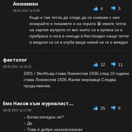
Анонимен
4
3
09.05.2017 at 5:00
Къде е тая титла да отида да се снимам с нея
искарайте е покажете е на хората 😀 имате титла
на хартия мутрите от вис които си е купиха си е
прибраха и сега е някъде в Кюстендил наще титли
и медали са си в клуба ваще никой не ги е виждал
фактолог
12
11
08.05.2017 at 18:13
2001 г Велбъжд става Локомотив 1936,след 10 години
става Локомотив 1926.Жалки мерзавци.Следва
продължение.
Емо Наков към журналист....
25
9
08.05.2017 at 17:09
– Ботев изпадна ли?
– Да.
– Това е добре хахахаххаахах