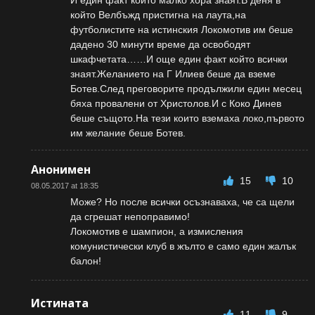
И един факт който малко хора знаят.В деня в
който Велбъжд пристигна на лаута,на
футболистите на истинския Локомотив им беше
дадено 30 минути време да освободят
шкафчетата……И още един факт който всички
знаят.Желанието на Г Илиев беше да вземе
Ботев.След преговорите продължили един месец
бяха провалени от Христолов.И с Коко Динев
беше същото.На тези които вземаха локо,първото
им желание беше Ботев.
Анонимен
15
10
08.05.2017 at 18:35
Може? Но после всички осъзнаваха, че са щели
да сгрешат непоправимо!
Локомотив е шампион, а измисления
комунистически клуб в жълто е само един жалък
балон!
Истината
11
9