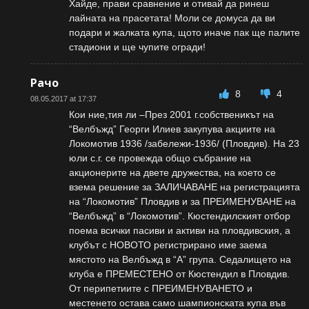
Хайде, прави сравнение и отивай да ринеш
лайната на прасетата! Моли се домуса да ви
подари и жалката купа, щото иначе пак ще палите
стадиони и ще чупите огради!
Рачо
8
4
08.05.2017 at 17:37
Кои ние,тия ли –През 2001 г.собственикът на
“Велбъжд” Георги Илиев закупува акциите на
Локомотив 1936 /забележи-1936/ (Пловдив). На 23
юли с.г. се провежда общо събрание на
акционерите на двете дружества, на което се
взема решение за ЗАЛИЧАВАНЕ на регистрацията
на “Локомотив” Пловдив и за ПРЕИМЕНУВАНЕ на
“Велбъжд” в “Локомотив”. Кюстендилският отбор
поема всички пасиви и активи на пловдивския, а
клубът с НОВОТО регистрирано име заема
мястото на Велбъжд в “А” група. Седалището на
клуба е ПРЕМЕСТЕНО от Кюстендил в Пловдив.
От перипетиите с ПРЕИМЕНУВАНЕТО и
местенето остава само шампионската купа във