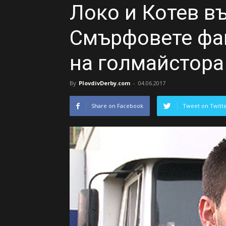
Локо и Котев в
Смърфовете фа
на голмайстора
By
PlovdivDerby.com
-
04.06.2017
Share on Facebook
Tweet on Twitt