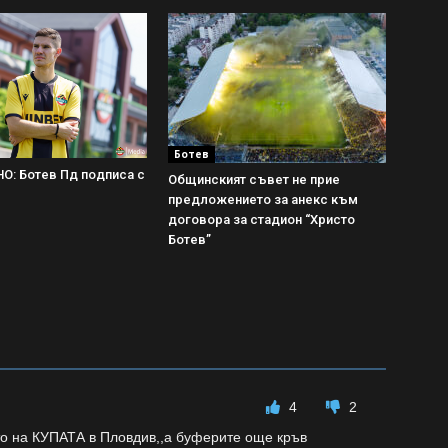
Ботев
: Ботев Пд подписа с
Общинският съвет не прие
предложението за анекс към
договора за стадион “Христо
Ботев”
4
2
то на КУПАТА в Пловдив,,а буферите още кръв