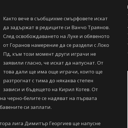
Както вече в съобщихме смърфовете искат
да задържат в редиците си Ванчо Траянов.
След освобождаването на Луке и обявеното
от Горанов намерение да се раздели с Локо
Пд, към този момент други играчи не
заявили гласно, че искат да напуснат. От
това дали ще има още играчи, които ще
разтрогнат с тима до някаква степен
зависи и бъдещето на Кирил Котев. От
на черно-белите се надяват на първата
бавените си заплати.
тора лига Димитър Георгиев ще напусне