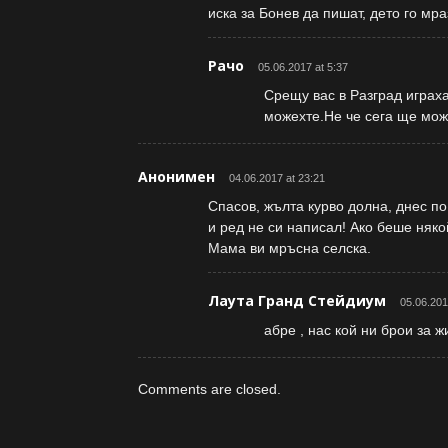
иска за Бонев да пишат, дето го мра
Рачо
05.06.2017 at 5:37
Срещу вас в Разград играха
можехте.Не че сега ще мож
Анонимен
04.06.2017 at 23:21
Спасов, жълта курво долна, днес п
и ред не си написал! Ако беше няко
Мама ви мръсна селска.
Лаута Гранд Стейдиум
05.06.201
абре , нас кой ни брои за ж
Comments are closed.