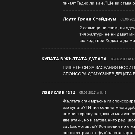
пикаят.Гадно ли ви е.?Ще ви става 
Лаута Гранд Стейдиум
05.06.201
2 седмици ни спим, ни ядем
тия жалтури не ни дават мир
ше ходя при Ходжата да ми
КУПАТА В ЖЪЛТАТА ДУПАТА
05.06.2017 at 4:
ПИШЕТЕ СИ ЗА ЗАСРАНИЯ НОСИТ
СПОНСОРА ДОМУСЧИЕВ ДЕЦАТА В 3
Издислав 1912
05.06.2017 at 0:43
Жълтата сган мръсна ги спонсорира
взе купата?! И тия селяни много до
помниш срещу нас, какъв мач изнес
две атаки, но и затова нито ред, щ
за Локомотив ли? Коя медия не е жъ
ще ни затрият от футболната карта,