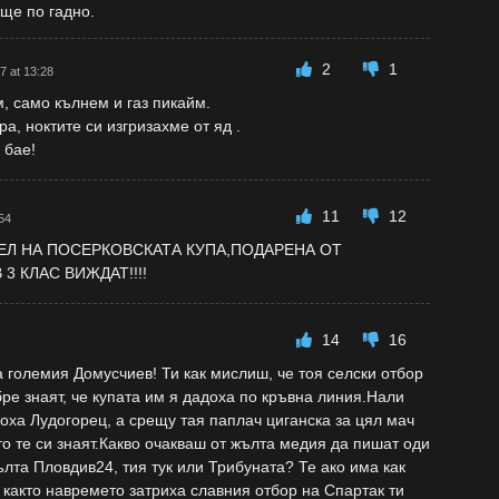
още по гадно.
2
1
7 at 13:28
, само кълнем и газ пикайм.
а, ноктите си изгризахме от яд .
 бае!
11
12
54
ЕЛ НА ПОСЕРКОВСКАТА КУПА,ПОДАРЕНА ОТ
 КЛАС ВИЖДАТ!!!!
14
16
 големия Домусчиев! Ти как мислиш, че тоя селски отбор
бре знаят, че купата им я дадоха по кръвна линия.Нали
оха Лудогорец, а срещу тая паплач циганска за цял мач
ото те си знаят.Какво очакваш от жълта медия да пишат оди
лта Пловдив24, тия тук или Трибуната? Те ако има как
 както навремето затриха славния отбор на Спартак ти