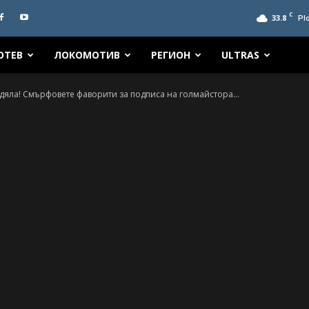
C
33.8
Pl
ОТЕВ
ЛОКОМОТИВ
РЕГИОН
ULTRAS
здяла! Смърфовете фаворити за подписа на голмайстора...