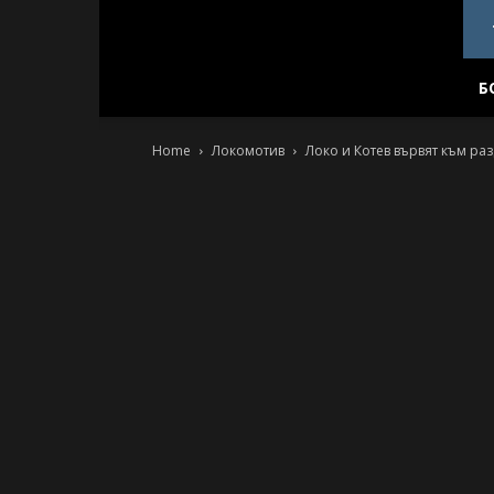
PlovdivDerby.com
Б
Home
Локомотив
Локо и Котев вървят към ра