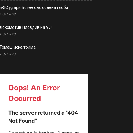
БФС удари Ботев със солена глоба
25.07.2023
Локомотив Пловдив на 97!
25.07.2023
Томаш иска трима
25.07.2023