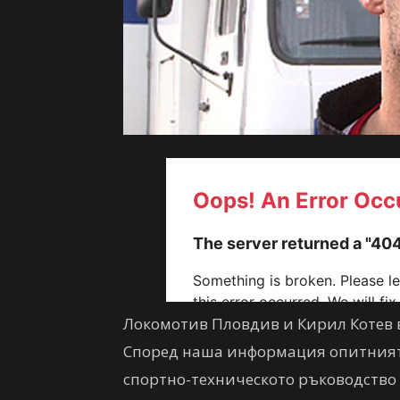
Локомотив Пловдив и Кирил Котев в
Според наша информация опитният 
спортно-техническото ръководство 