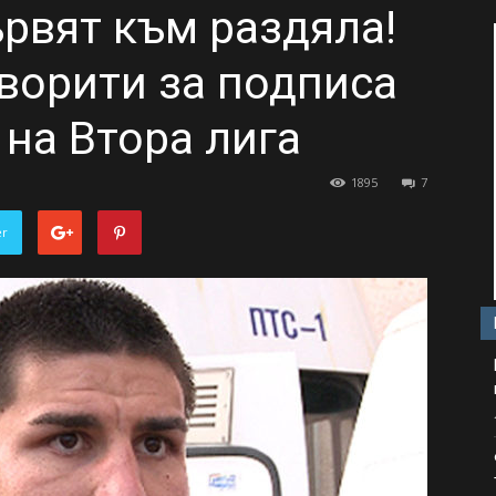
ървят към раздяла!
ворити за подписа
 на Втора лига
1895
7
er