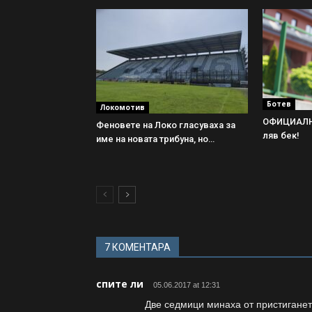
Ботев
Локомотив
ОФИЦИАЛНО
Феновете на Локо гласуваха за
ляв бек!
име на новата трибуна, но…
7 КОМЕНТАРА
спите ли
05.06.2017 at 12:31
Две седмици минаха от пристигане