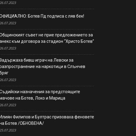
26.07.2023
ОФИЦИАЛНО: Ботев Пд подписа с ляв бек!
26.07.2023
Общинският съвет не прие предложението за
анекс към договора за стадион “Христо Ботев”
26.07.2023
Задържаха бивш играч на Левски за
разпространение на наркотици в Слънчев
бряг
26.07.2023
Съдийски назначения за предстоящите
мачове на Ботев, Локо и Марица
26.07.2023
Илиян Филипов и Бултрас призоваха феновете
на Ботев /ОБНОВЕНА/
25.07.2023