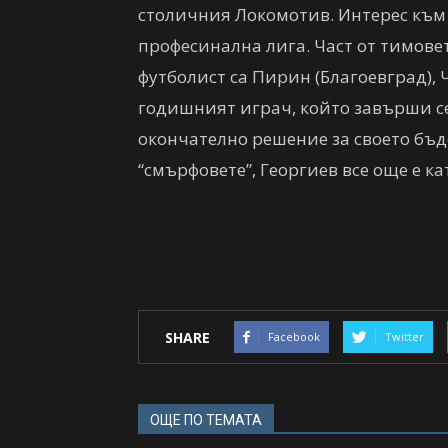
столичния Локомотив. Интерес към 
професинална лига. Част от тимовет
футболист са Пирин (Благоевград), 
годишният играч, който завърши сезо
окончателно решение за своето бъ
“смърфовете”, Георгиев все още е к
SHARE
Facebook
Twitter
ОЩЕ ПО ТЕМАТА