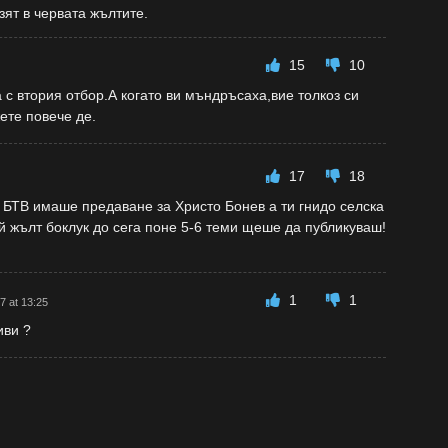
зят в червата жълтите.
15
10
 с втория отбор.А когато ви мъндръсаха,вие толкоз си
ете повече де.
17
18
о БТВ имаше предаване за Христо Бонев а ти гнидо селска
й жълт боклук до сега поне 5-6 теми щеше да публикуваш!
1
1
7 at 13:25
иви ?