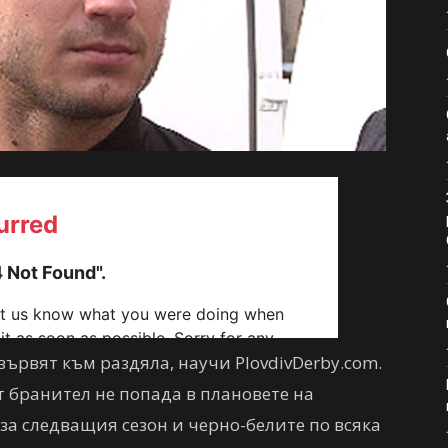
ървят към раздяла, научи PlovdivDerby.com.
бранител не попада в плановете на
за следващия сезон и черно-белите по всяка