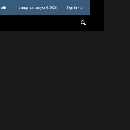
четвъртък, август 6, 2026
Sign in / Join
ovdiv