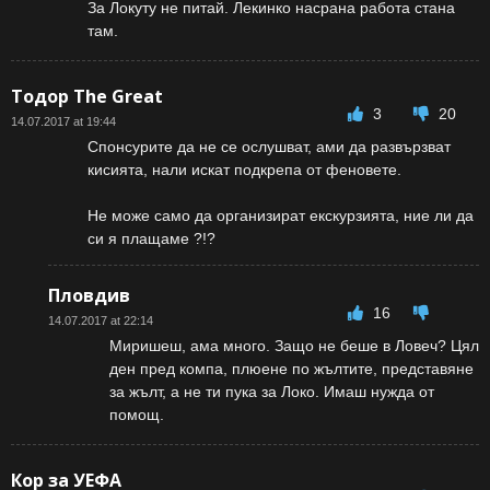
За Локуту не питай. Лекинко насрана работа стана
там.
Тодор The Great
3
20
14.07.2017 at 19:44
Спонсурите да не се ослушват, ами да развързват
кисията, нали искат подкрепа от феновете.
Не може само да организират екскурзията, ние ли да
си я плащаме ?!?
Пловдив
16
14.07.2017 at 22:14
Миришеш, ама много. Защо не беше в Ловеч? Цял
ден пред компа, плюене по жълтите, представяне
за жълт, а не ти пука за Локо. Имаш нужда от
помощ.
Кор за УЕФА