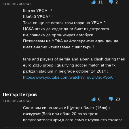
11
2
14.07.2017 at 18:49
Кор за УЕФА !!!
Шибай УЕФА !!!
Така ли ще се остави тази гавра на УЕФА ?
ЦСКА щяха да ходят да ги бият в централата
им,почнаха да организират автобуси
Пожелавам на УЕФА най-толерантно един ден да
имат анално изживяване с шиптъри !
fans and players of serbia and albania clash during their
euro 2016 group i qualifying soccer match at the fk
partizan stadium in belgrade october 14 2014 :
https://www.youtube.com/watch?v=quDlDsuVSoA
Петър Петров
6
23
14.07.2017 at 18:43
Спомням си на мача с Щутгарт билет (15лв) +
екскурзия(5лв) или общо 20 лв за трети
предварителен кръг,а сега само пътуването толкова.