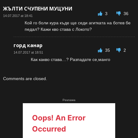
ЖЪЛТИ СЧУПЕНИ МУЦУНИ
3
36
14.07.2017 at 18:41
Кой го боли кура къде ще седи агитката на ботев бе
педал? Кажи кво става с Локото?
горд канар
35
2
14.07.2017 at 18:51
Как какво става…? Разпадате се,манго
Comments are closed.
Реклама