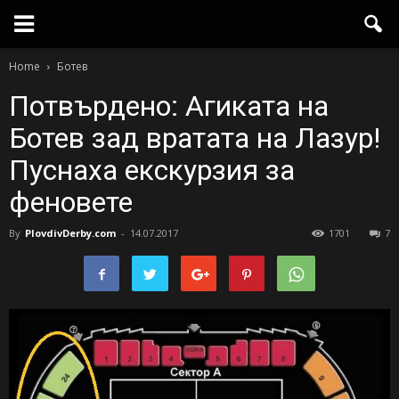
Home
Ботев
Потвърдено: Агиката на
Ботев зад вратата на Лазур!
Пуснаха екскурзия за
феновете
By
PlovdivDerby.com
-
14.07.2017
1701
7