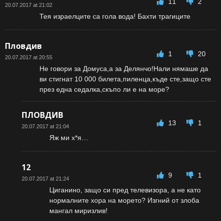
11
2
20.07.2017 at 21:02
Тея израелците са гола вода! Бахти трагиците
Пловдив
1
20
20.07.2017 at 20:55
Не говори за Домуса,а за Делянчо!Нали нямаше да
ви стигнат 10 000 билета,пиленца,къде сте,защо сте
през една седалка,скъпо ли е на море?
ПЛОВДИВ
13
1
20.07.2017 at 21:04
Яж ми х*я…
12
9
1
20.07.2017 at 21:24
Циганино, защо си пред телевизора, а не като
нормалните хора на морето? Изгний от злоба
мангал миризлив!