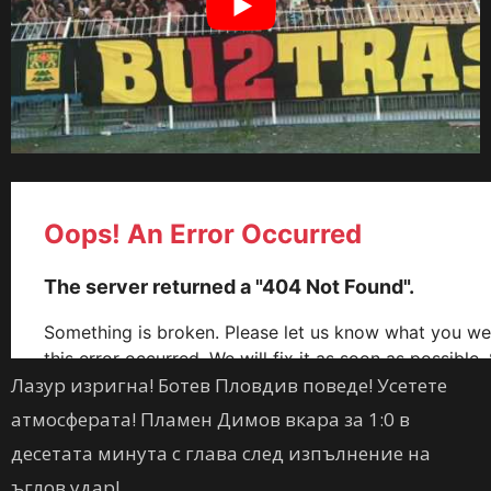
Лазур изригна! Ботев Пловдив поведе! Усетете
атмосферата! Пламен Димов вкара за 1:0 в
десетата минута с глава след изпълнение на
ъглов удар!