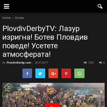
Home
Ботев
PlovdivDerbyTV: Лазур
изригна! Ботев Пловдив
поведе! Усетете
атмосферата!
By
PlovdivDerby.com
-
20.07.2017
1200
6