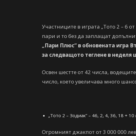
Участниците в играта „Тото 2 – 6 о
пари и то без да заплащат допълни
„Пари Плюс“ в обновената игра Вто
за следващото теглене в неделя ще
Освен шестте от 42 числа, водещите
число, което увеличава много шанс
„Тото 2 – Зодиак” – 46, 2, 4, 36, 18 + 1
Огромният джакпот от 3 000 000 ле