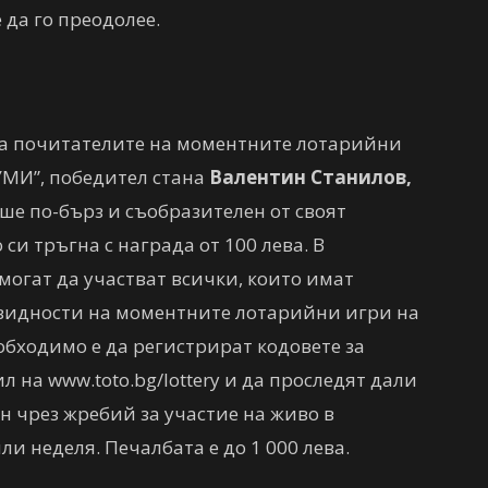
 да го преодолее.
за почитателите на моментните лотарийни
МИ”, победител стана
Валентин Станилов,
еше по-бърз и съобразителен от своят
 си тръгна с награда от 100 лева. В
огат да участват всички, които имат
идности на моментните лотарийни игри на
обходимо е да регистрират кодовете за
л на www.toto.bg/lottery и да проследят дали
н чрез жребий за участие на живо в
и неделя. Печалбата е до 1 000 лева.