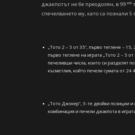
-ия
джакпотът не бе преодолян, в 99
т
спечелването му, като са познали 5 
„Тото 2 – 5 от 35”, първо теглене – 15, 2
първо теглене на играта „Тото 2 – 5 от
печеливши числа, които си разделят по
късметлия, който печели сумата от 24 4
„Тото Джокер”, 3-те двойки позиции и ц
комбинация и печели джакпота в играта