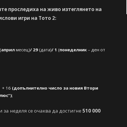
ите проследиха на живо изтеглянето на
слови игри на Тото 2:
(
април
месец)
/ 29
(дата)
/ 1
(
понеделник
– ден от
21 + 16
(допълнително число за новия Втори
люс“)
;
и за неделя се очаква да достигне
510 000