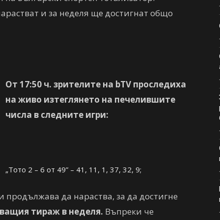
арастват и за неделя ще достигнат общо
От 17:50 ч. зрителите на bTV проследиха
на живо изтеглянето на печелившите
числа в следните игри:
„Тото 2 – 6 от 49” – 41, 11, 1, 37, 32, 9;
и продължава да нараства, за да достигне
дващия тираж в неделя.
Въпреки че