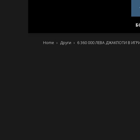
PlovdivDerby.com
Б
Home
Други
6 360 000 ЛЕВА ДЖАКПОТИ В ИГР