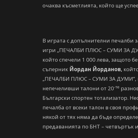
очаква късметлията, който ще успее
В играта с допълнителни печалби 
игри „ПЕЧАЛБИ ПЛЮС – СУМИ ЗА ДУ
който спечели 1 000 лева, защото б
съперник
Йордан Йорданов,
който
„ПЕЧАЛБИ ПЛЮС – СУМИ ЗА ДУМИ”, м
-те
непечеливши талони от 20
разнов
Български спортен тотализатор. Не
печалба от всеки талон в своя профи
някой от тях няма да бъде определе
предаванията по БНТ – четвъртък ил