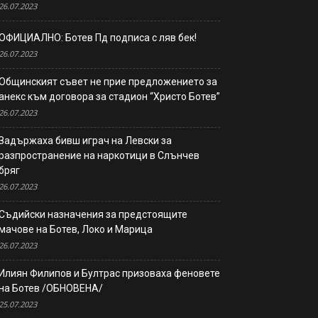
26.07.2023
ОФИЦИАЛНО: Ботев Пд подписа с ляв бек!
26.07.2023
Общинският съвет не прие предложението за
анекс към договора за стадион “Христо Ботев”
26.07.2023
Задържаха бивш играч на Левски за
разпространение на наркотици в Слънчев
бряг
26.07.2023
Съдийски назначения за предстоящите
мачове на Ботев, Локо и Марица
26.07.2023
Илиян Филипов и Бултрас призоваха феновете
на Ботев /ОБНОВЕНА/
25.07.2023