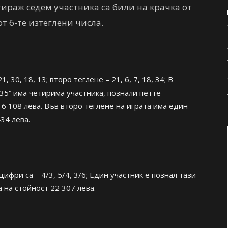
ираж седем участника са били на крачка от
от 6-те изтеглени числа.
1, 30, 18, 13; второ теглене – 21, 6, 7, 18, 34; В
 35“ има четирима участника, познали петте
 6 108 лева. Във второ теглене на играта има един
34 лева.
ифри са – 4/3, 5/4, 3/6; Един участник е познал тази
 на стойност 22 307 лева.