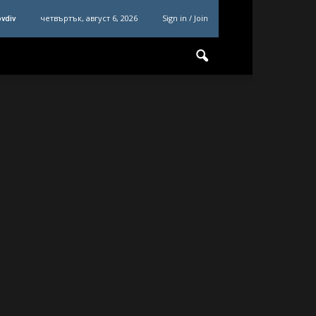
четвъртък, август 6, 2026
Sign in / Join
ovdiv