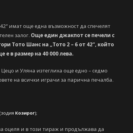
т 42“ имат още една възможност да спечелят
телен залог.
Още един джакпот се печели с
ри Тото Шанс на „Тото 2 – 6 от 42“, който
 е в размер на 40 000 лева.
 Цецо и Уляна изтеглиха още едно – седмо
овете на всички играчи за парична печалба.
0 (зодия
Козирог
);
ва оцеля и в този тираж и продължава да