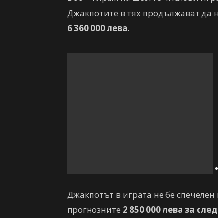
Джакпотите в тях продължават да н
6 360 000
лева.
Джакпотът в играта не бе спечелен 
прогнозните
2 850 000
лева за сле