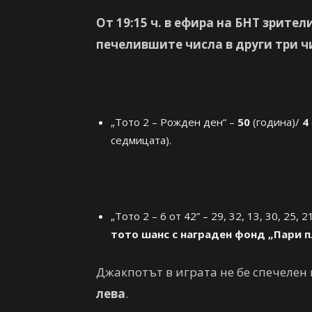
От 1
9
:
15
ч. в ефира на БНТ зрител
печелившите числа в други три чи
„Тото 2 – Рожден ден“ –
50
(година)/
4
седмицата).
„Тото 2 – 6 от 42” – 29, 32, 13, 30, 25, 
тото шанс с награден фонд „Пари п
Джакпотът в играта не бе спечелен 
лева
.