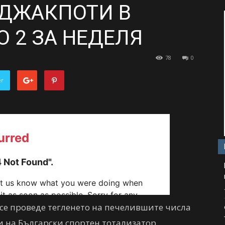
А ДЖАКПОТИ В
О 2 ЗА НЕДЕЛЯ
78
0
er
, се проведе тегленето на печелившите числа
 на Български спортен тотализатор.