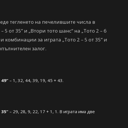
еде тегленето на печелившите числа в
– 5 от 35” и „Втори тото шанс“ на „Тото 2 – 6
ни комбинации за играта „Тото 2 – 5 от 35” и
опълнителен залог.
 49“
– 1, 32, 44, 39, 19, 45 + 43.
 35“
– 29, 28, 9, 22, 17 + 1, 1. В играта има две