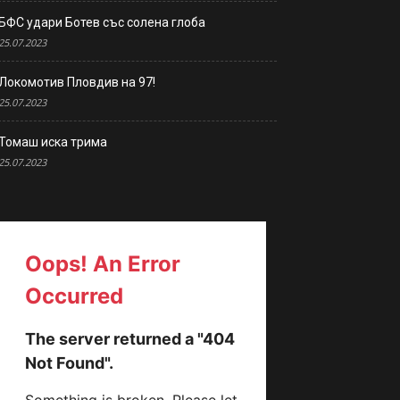
БФС удари Ботев със солена глоба
25.07.2023
Локомотив Пловдив на 97!
25.07.2023
Томаш иска трима
25.07.2023