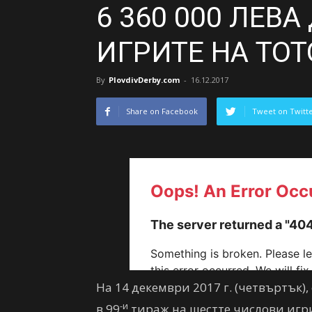
6 360 000 ЛЕВ
ИГРИТЕ НА ТОТ
By
PlovdivDerby.com
-
16.12.2017
Share on Facebook
Tweet on Twitt
На 14 декември 2017 г. (четвъртък)
-и
в 99
тираж на шестте числови игри