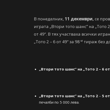
В понеделник,
11 декември,
се пров
играта „Втори тото шанс” на „Тото 2 
от 49“. В тях участваха всички игра
-и
„Тото 2 – 6 от 49“ за 98
тираж без д
„Втори тото шанс“ на „Тото 2 – 6 от
„Втори тото шанс“ на „Тото 2
–
5 от
печалби по 5 000 лева.