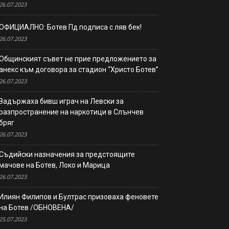
26.07.2023
ОФИЦИАЛНО: Ботев Пд подписа с ляв бек!
26.07.2023
Общинският съвет не прие предложението за
анекс към договора за стадион “Христо Ботев”
26.07.2023
Задържаха бивш играч на Левски за
разпространение на наркотици в Слънчев
бряг
26.07.2023
Съдийски назначения за предстоящите
мачове на Ботев, Локо и Марица
26.07.2023
Илиян Филипов и Бултрас призоваха феновете
на Ботев /ОБНОВЕНА/
25.07.2023