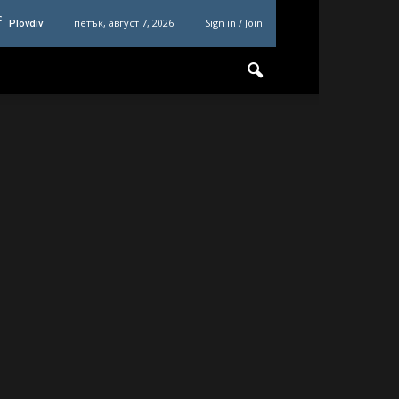
C
петък, август 7, 2026
Sign in / Join
Plovdiv