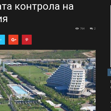
ата контрола на
ия
764
2
er