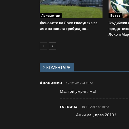
Локомотив
Ботев
Феновете на Локо гласуваха за
Съдийски н
име на новата трибуна, но…
предстоящ
Локо и Ма
2 КОМЕНТАРА
Анонимен
19.12.2017 at 13:51
Ма, той умрял. ма!
готвача
19.12.2017 at 19:33
Амчи да , през 2010 !