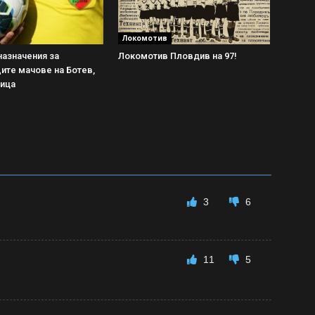
Локомотив
азначения за
Локомотив Пловдив на 97!
ите мачове на Ботев,
рица
3
6
11
5