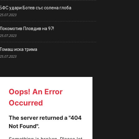
БФС удари Ботев със солена глоба
25.07.2023
Локомотив Пловдив на 97!
25.07.2023
Томаш иска трима
25.07.2023