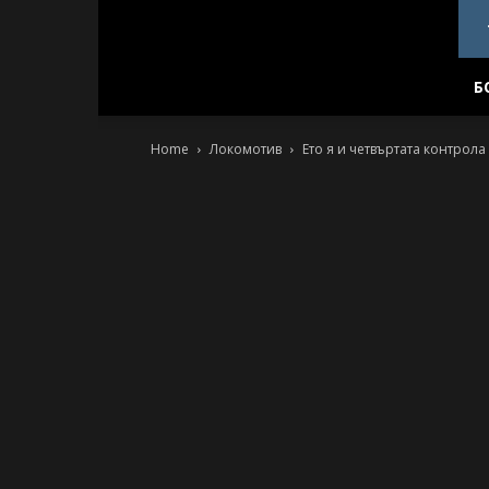
PlovdivDerby.com
Б
Home
Локомотив
Ето я и четвъртата контрола