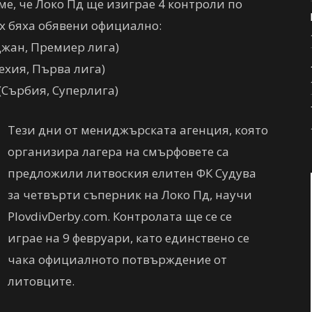
е, че Локо Пд ще изиграе 4 контроли по
тях бяха обявени официално:
джан, Премиер лига)
ехия, Първа лига)
(Сърбия, Суперлига)
Тези дни от мениджърската агенция, която
организира лагера на смърфовете са
предложили литвоския елитен ФК Судува
за четвърти съперник на Локо Пд, научи
PlovdivDerby.com. Контролата ще се се
играе на 9 февруари, като единствено се
чака официалното потвърждение от
литовците.