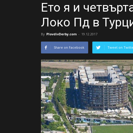
Ето я и четвърт
Локо Пд в Турц
By
PlovdivDerby.com
-
19.12.2017
Share on Facebook
Tweet on Twitt