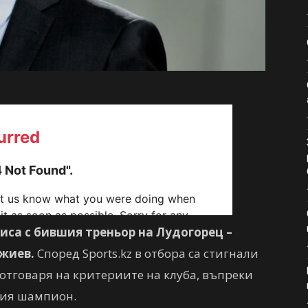
са с бившия треньор на Лудогорец –
джиев.
Според Sports.kz в отбора са стигнали
отговаря на критериите на клуба, въпреки
кия шампион.