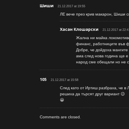
Шиши
21.12.2017 at 19:55
ЛЕ вече през крив макарон, Шиши 
Хасан Клошарски
21.12.2017 at 22:4
Жална ни майка локомотиво
финанс, работниците във фа
Добре, че дойдоха мангите
ама след нова година ще е 
народ сме обещали но не с
105
21.12.2017 at 15:58
След като от Иртиш разбраха, че в
решиха да търсят друг вариант 😉
😀
Comments are closed.