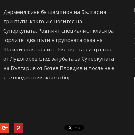
Дерменджиев бе шампион на България
три пъти, както и е носител на
Суперкупата. Родният специалист класира
“орлите” два пъти в груповата фаза на
Шампионската лига. Експертът си тръгна
от Лудогорец след загубата за Суперкупата
на България от Ботев Пловдив и после не е
ръководил никакъв отбор.