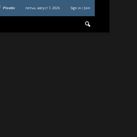
C
петък, август 7, 2026
Sign in / Join
Plovdiv