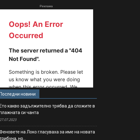
Реклама
Последни новини
Ето какво задължително трябва да сложите в
плажната си чанта
27.07.2023
Феновете на Локо гласуваха за име на новата
трибуна, но…