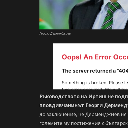
Георги Дерменджиев
Ръководството на Иртиш не подпи
пловдивчанинът Георги Дермен
до заключение, че Дерменджиев не 
големите му постижения с българс