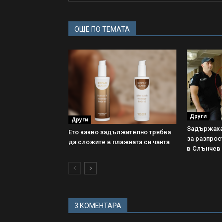
ОЩЕ ПО ТЕМАТА
Други
Други
Задържаха
Ето какво задължително трябва
за разпрос
да сложите в плажната си чанта
в Слънчев
3 КОМЕНТАРА