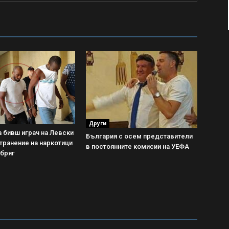
Други
 бивш играч на Левски
България с осем представители
транение на наркотици
в постоянните комисии на УЕФА
 бряг