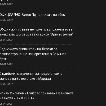
26.07.2023
ОФИЦИАЛНО: Ботев Пд подписа с ляв бек!
26.07.2023
Общинският съвет не прие предложението за
анекс към договора за стадион “Христо Ботев”
26.07.2023
Задържаха бивш играч на Левски за
разпространение на наркотици в Слънчев
бряг
26.07.2023
Съдийски назначения за предстоящите
мачове на Ботев, Локо и Марица
26.07.2023
Илиян Филипов и Бултрас призоваха феновете
на Ботев /ОБНОВЕНА/
25.07.2023