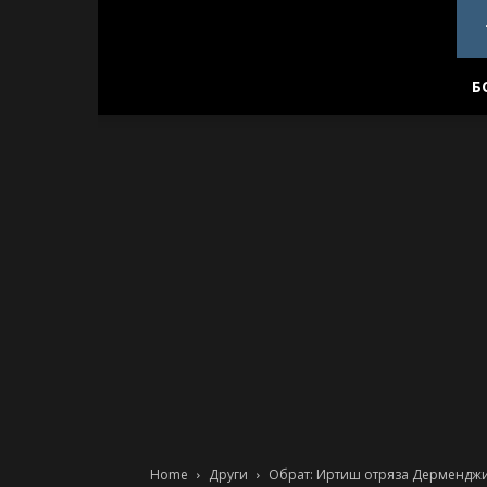
PlovdivDerby.com
Б
Home
Други
Обрат: Иртиш отряза Дермендж