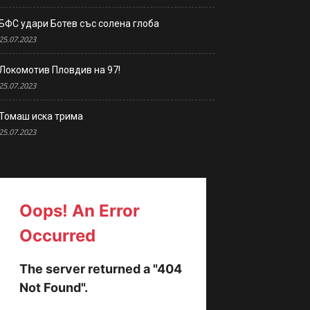
БФС удари Ботев със солена глоба
25.07.2023
Локомотив Пловдив на 97!
25.07.2023
Томаш иска трима
25.07.2023