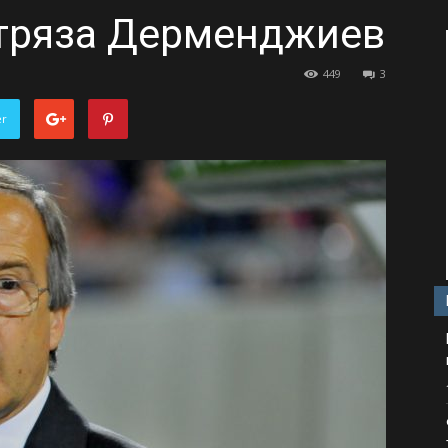
отряза Дерменджиев
449
3
er