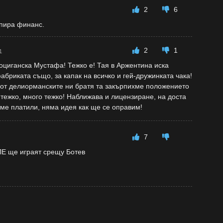
2
6
спира финанс.
2
1
1
циганска Мустафа! Тежко е! Тая в Аржентина иска
бриката също, за капак на всичко и гей-дружинката чака!
 от делиорманските ни братя та закърпихме положението
тежко, много тежко! Наближава и лицензиране, на доста
ме платили, няма идея как ще се оправим!
7
 ЛЕ ще играят срещу Ботев