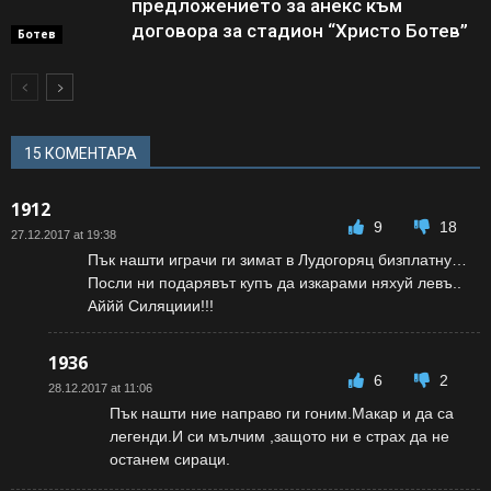
предложението за анекс към
договора за стадион “Христо Ботев”
Ботев
15 КОМЕНТАРА
1912
9
18
27.12.2017 at 19:38
Пък нашти играчи ги зимат в Лудогоряц бизплатну…
Посли ни подарявът купъ да изкарами няхуй левъ..
Аййй Силяциии!!!
1936
6
2
28.12.2017 at 11:06
Пък нашти ние направо ги гоним.Макар и да са
легенди.И си мълчим ,защото ни е страх да не
останем сираци.