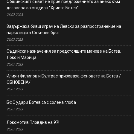
Общинският съвет не прие предложението за анекс към
договора за стадион “Христо Ботев”
26.07.2023
Задържаха бивш играч на Левски за разпространение на
наркотици в Слънчев бряг
26.07.2023
Съдийски назначения за предстоящите мачове на Ботев,
Локо и Марица
26.07.2023
Илиян Филипов и Бултрас призоваха феновете на Ботев /
ОБНОВЕНА/
25.07.2023
БФС удари Ботев със солена глоба
25.07.2023
Локомотив Пловдив на 97!
25.07.2023