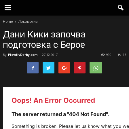
Home
Локомотив
Дани Кики започва
подготовка с Берое
By
PlovdivDerby.com
-
27.12.2017
990
15