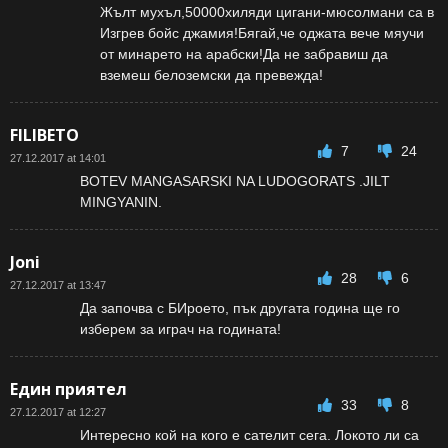
Жълт мухъл,50000хиляди цигани-мюсолмани са в
Изгрев бойс джамия!Бягай,че оджата вече мяучи
от минарето на арабски!Да не забравиш да
вземеш белоземски да превежда!
FILIBETO
7
24
27.12.2017 at 14:01
BOTEV MANGASARSKI NA LUDOGORATS .JILT
MINGYANIN.
Joni
28
6
27.12.2017 at 13:47
Да започва с БИроето, пък другата година ще го
изберем за играч на годината!
Един приятел
33
8
27.12.2017 at 12:27
Интересно кой на кого е сателит сега. Локото ли са