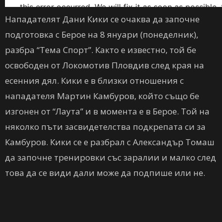
Нападателят Дани Кики се очаква да започне
подготовка с Берое на 8 януари (понеделник),
разбра “Тема Спорт”. Както е известно, той бе
освободен от Локомотив Пловдив след края на
есенния дял. Кики е в близки отношения с
нападателя Мартин Камбуров, който също бе
изгонен от “Лаута” и в момента е в Берое. Той на
няколко пъти засвидетелства подкрепата си за
Камбуров. Кики се е разбрал с Александър Томаш
да започне тренировки със заралии и малко след
това да се види дали може да подпише или не.