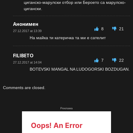
циганско-марулски отбор или Бероето са марулско-
цигански.
Анонимен
8
21
27.12.2017 at 13:39
На майка ти катеричка та ми е сателит
FILIBETO
7
22
27.12.2017 at 14:04
BOTEVSKI MANGAL NA LUDOGORSKI BOZDUGAN.
Comments are closed.
Реклама