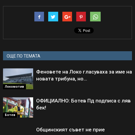
ОЩЕ ПО ТЕМАТА
Феновете на Локо гласуваха за име на
новата трибуна, но…
Локомотив
ОФИЦИАЛНО: Ботев Пд подписа с ляв
бек!
Ботев
Общинският съвет не прие