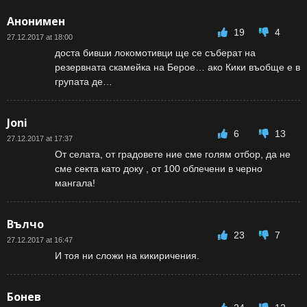
Анонимен
19
4
27.12.2017 at 18:00
доста бивши локомотивци ще се съберат на
резервната скамейка на Берое… ако Кики въобще е в
групата де…
Joni
6
13
27.12.2017 at 17:37
От селата, от градовете ние сме голям отбор, да не
сме секта като доку , от 100 облечени в черно
мангала!
Вълчо
23
7
27.12.2017 at 16:47
И тоя ни сложи на кикиричения.
Бонев