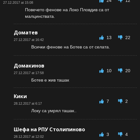
24
12
27.12.2017 at 15:08
Повечето фенове на Локо Пловдив са от
малцинствата.
Доматев
13
22
27.12.2017 at 16:42
Всички фенове на Ботев са от селата.
Домакинов
10
20
27.12.2017 at 17:58
Ботев е жив ташак
Кики
7
2
28.12.2017 at 6:17
Локу са умрял ташак..
Шефа на РПУ Столипиново
3
4
28.12.2017 at 12:02