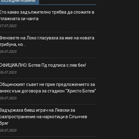
Последни новини
Ето какво задължително трябва да сложите в
плажната си чанта
27.07.2023
Феновете на Локо гласуваха за име на новата
трибуна, но…
26.07.2023
ОФИЦИАЛНО: Ботев Пд подписа с ляв бек!
26.07.2023
Общинският съвет не прие предложението за
анекс към договора за стадион “Христо Ботев”
26.07.2023
Задържаха бивш играч на Левски за
разпространение на наркотици в Слънчев
бряг
26.07.2023