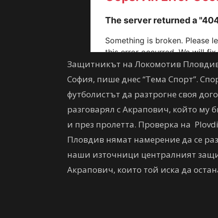
Защитникът на Локомотив Пловдив 
София, пише днес “Тема Спорт”. Спо
футболистът да разтрогне своя дого
разговарял с Акрапович, който му б
и през пролетта. Проверка на Plovd
Пловдив нямат намерение да се раз
наши източници централният защит
Акрапович, които той иска да остан