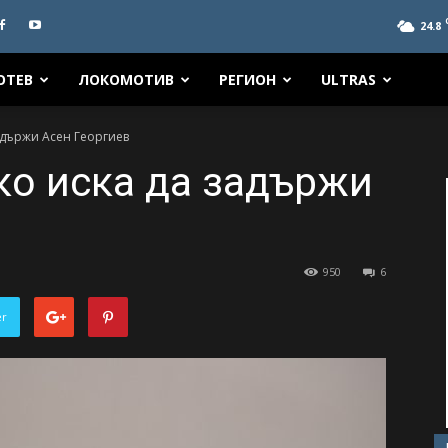
24.8
ОТЕВ
ЛОКОМОТИВ
РЕГИОН
ULTRAS
адържи Асен Георгиев
ко иска да задържи
950
6
er