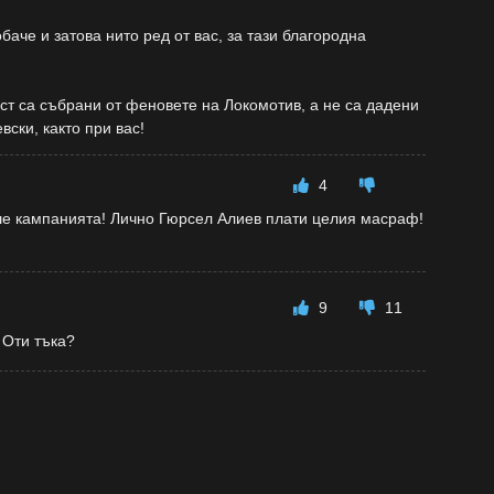
баче и затова нито ред от вас, за тази благородна
ост са събрани от феновете на Локомотив, а не са дадени
вски, както при вас!
4
ше кампанията! Лично Гюрсел Алиев плати целия масраф!
9
11
 Оти тъка?