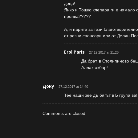
деца!
Янко и Тошко клепара ги е нямало о
проява?????
А, и парите за тази благотворителн
от разни спонсори или от Делян Пее
Erol Paris
27.12.2017 at 21:26
Да брат, в Столипиново бе
Аллах акбар!
Доку
27.12.2017 at 14:40
Тее нащи зее дъ бягът в Б група ва!
Comments are closed.