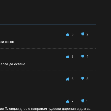
3
2
зи сезон
8
4
рябва да остане
6
5
7
9
ив Пловдив днес е направил чудесни дарения в дом за