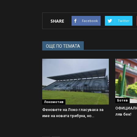
SHARE
Facebook
Twitter
ОЩЕ ПО ТЕМАТА
Ботев
Локомотив
ОФИЦИАЛНО
Феновете на Локо гласуваха за
ляв бек!
име на новата трибуна, но…