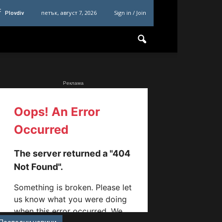
C
петък, август 7, 2026
Sign in / Join
Plovdiv
Реклама