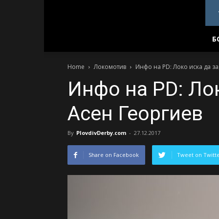
PlovdivDerby.com
Б
Home
Локомотив
Инфо на PD: Локо иска да з
Инфо на PD: Ло
Асен Георгиев
By
PlovdivDerby.com
-
27.12.2017
Share on Facebook
Tweet on Twitt