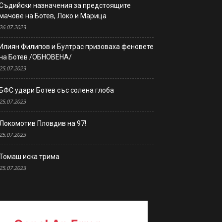
Съдийски назначения за предстоящите
мачове на Ботев, Локо и Марица
26.07.2023
Илиян Филипов и Бултрас призоваха феновете
на Ботев /ОБНОВЕНА/
25.07.2023
БФС удари Ботев със солена глоба
25.07.2023
Локомотив Пловдив на 97!
25.07.2023
Томаш иска трима
25.07.2023