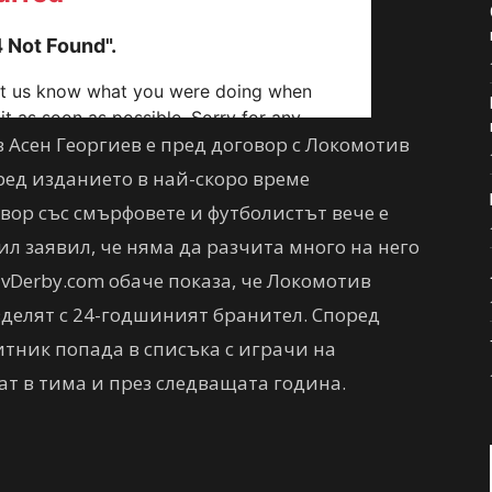
Асен Георгиев е пред договор с Локомотив
ред изданието в най-скоро време
вор със смърфовете и футболистът вече е
ил заявил, че няма да разчита много на него
ivDerby.com обаче показа, че Локомотив
делят с 24-годшиният бранител. Според
ник попада в списъка с играчи на
ат в тима и през следващата година.