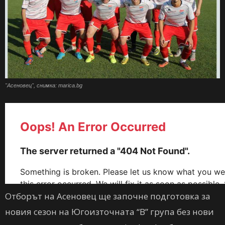
"Асеновец", снимка: marica.bg
Отборът на Асеновец ще започне подготовка за
новия сезон на Югоизточната “В” група без нови