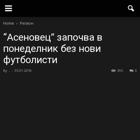
Home
Регион
“Асеновец” започва в
понеделник без нови
футболисти
By
.
-
05.01.2018
395
0