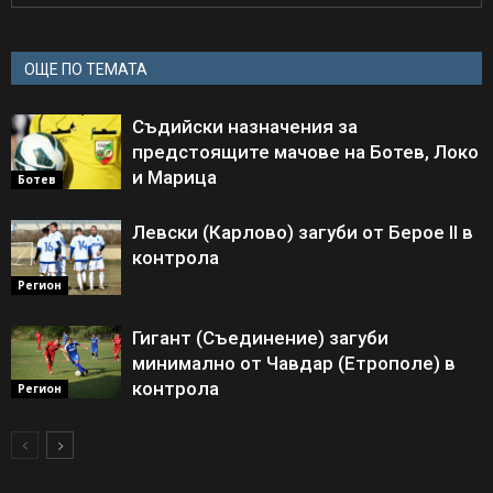
ОЩЕ ПО ТЕМАТА
Съдийски назначения за
предстоящите мачове на Ботев, Локо
и Марица
Ботев
Левски (Карлово) загуби от Берое II в
контрола
Регион
Гигант (Съединение) загуби
минимално от Чавдар (Етрополе) в
контрола
Регион