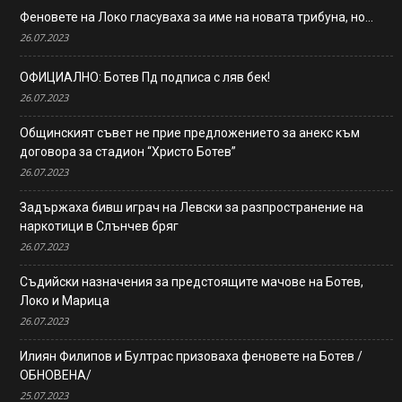
Феновете на Локо гласуваха за име на новата трибуна, но…
26.07.2023
ОФИЦИАЛНО: Ботев Пд подписа с ляв бек!
26.07.2023
Общинският съвет не прие предложението за анекс към
договора за стадион “Христо Ботев”
26.07.2023
Задържаха бивш играч на Левски за разпространение на
наркотици в Слънчев бряг
26.07.2023
Съдийски назначения за предстоящите мачове на Ботев,
Локо и Марица
26.07.2023
Илиян Филипов и Бултрас призоваха феновете на Ботев /
ОБНОВЕНА/
25.07.2023