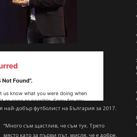
я най-добър футболист на България за 2017.
“Много съм щастлив, че съм тук. Трето
място като за първи път, мисля, че е добре.