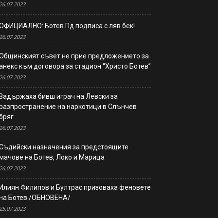
26.07.2023
ОФИЦИАЛНО: Ботев Пд подписа с ляв бек!
26.07.2023
Общинският съвет не прие предложението за
анекс към договора за стадион “Христо Ботев”
26.07.2023
Задържаха бивш играч на Левски за
разпространение на наркотици в Слънчев
бряг
26.07.2023
Съдийски назначения за предстоящите
мачове на Ботев, Локо и Марица
26.07.2023
Илиян Филипов и Бултрас призоваха феновете
на Ботев /ОБНОВЕНА/
25.07.2023