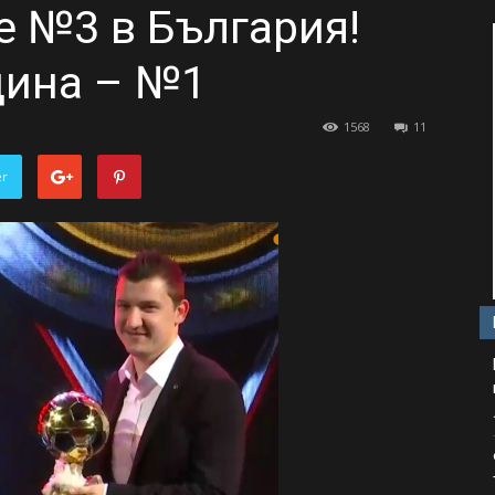
е №3 в България!
дина – №1
1568
11
er