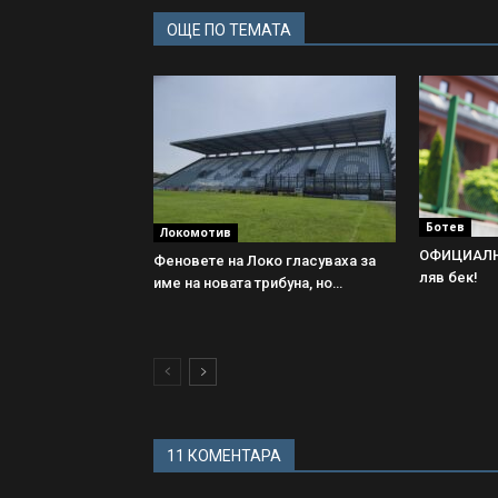
ОЩЕ ПО ТЕМАТА
Ботев
Локомотив
ОФИЦИАЛНО
Феновете на Локо гласуваха за
ляв бек!
име на новата трибуна, но…
11 КОМЕНТАРА