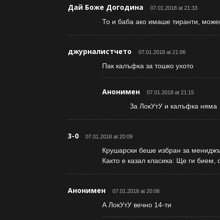
Дай Боже Догодина
07.01.2018 at 21:33
То и баба ако имаше тиранти, може
джурналистчето
07.01.2018 at 21:06
Пак калъфка за тошко ухото
Анонимен
07.01.2018 at 21:15
За ЛокУтУ и калъфка няма
3-0
07.01.2018 at 20:09
Крушарски беше избран за мениджъ
Както е казал класика: Ще ги бием, 
Анонимен
07.01.2018 at 20:06
А ЛокУтУ вечно 14-ти