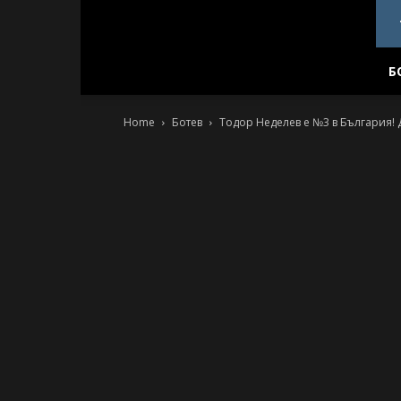
PlovdivDerby.com
Б
Home
Ботев
Тодор Неделев е №3 в България!