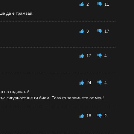
2
11
ше да е трамвай.
3
17
17
4
24
4
р на годината!
със сигурност ще ги бием. Това го запомнете от мен!
18
2