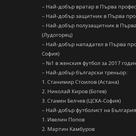
– Най-добър вратар в Първа профе
– Най-добър защитник в Първа про
– Най-добър полузащитник в Първа
(Лудогорец)
– Най-добър нападател в Първа про
София)
– №1 в женския футбол за 2017 год
– Най-добър български треньор:
1. Станимир Стоилов (Астана)
2. Николай Киров (Ботев)
3. Стамен Белчев (ЦСКА-София)
– Най-добър футболист на Българи
1. Ивелин Попов
2. Мартин Камбуров