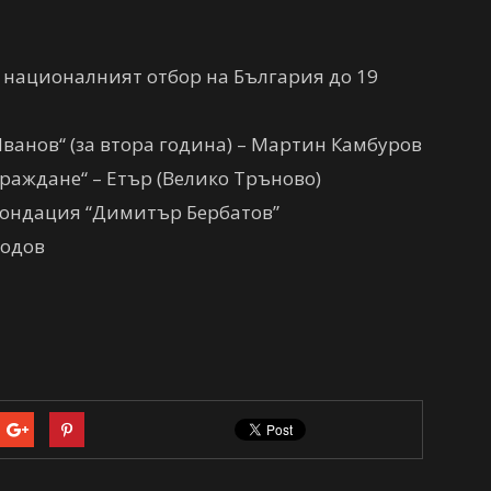
– националният отбор на България до 19
Иванов“ (за втора година) – Мартин Камбуров
раждане“ – Етър (Велико Тръново)
 Фондация “Димитър Бербатов”
подов