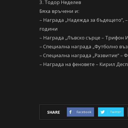
3. Тодор Неделев
Бяха връчени и:
– Награда „Надежда за бъдещето“, 
години
– Награда „Лъвско сърце – Трифон 
– Специална награда „Футболно въз
– Специална награда „Развитие“ –
– Награда на феновете – Кирил Дес
SHARE
Facebook
Twitter