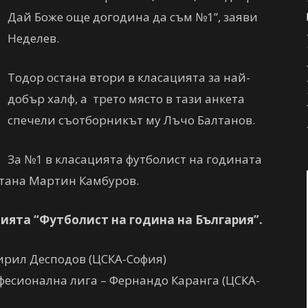
Дай Боже още догодина да съм №1”, заяви
Неделев.
Тодор остана втори в класацията за най-
добър халф, а трето място в тази анкета
спечели съотборникът му Лъчо Балтанов.
За №1 в класацията футболист на годината
стана Мартин Камбуров.
ията “Футболист на година на България”.
ирил Десподов (ЦСКА-София)
фесионална лига – Фернандо Каранга (ЦСКА-