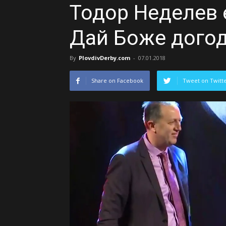
Тодор Неделев 
Дай Боже дого
By
PlovdivDerby.com
-
07.01.2018
Share on Facebook
Tweet on Twitt