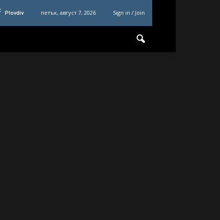
C
петък, август 7, 2026
Sign in / Join
Plovdiv