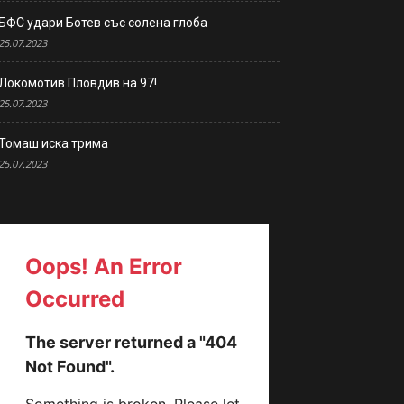
БФС удари Ботев със солена глоба
25.07.2023
Локомотив Пловдив на 97!
25.07.2023
Томаш иска трима
25.07.2023