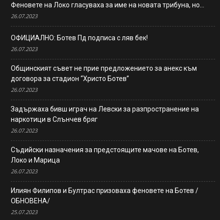
Феновете на Локо гласуваха за име на новата трибуна, но…
26.07.2023
ОФИЦИАЛНО: Ботев Пд подписа с ляв бек!
26.07.2023
Общинският съвет не прие предложението за анекс към
договора за стадион “Христо Ботев”
26.07.2023
Задържаха бивш играч на Левски за разпространение на
наркотици в Слънчев бряг
26.07.2023
Съдийски назначения за предстоящите мачове на Ботев,
Локо и Марица
26.07.2023
Илиян Филипов и Бултрас призоваха феновете на Ботев /
ОБНОВЕНА/
25.07.2023