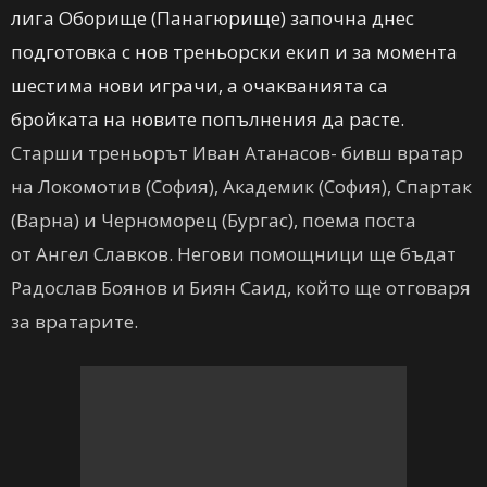
лига Оборище (Панагюрище) започна днес
подготовка с нов треньорски екип и за момента
шестима нови играчи, а очакванията са
бройката на новите попълнения да расте.
Старши треньорът Иван Атанасов- бивш вратар
на Локомотив (София), Академик (София), Спартак
(Варна) и Черноморец (Бургас), поема поста
от Ангел Славков. Негови помощници ще бъдат
Радослав Боянов и Биян Саид, който ще отговаря
за вратарите.