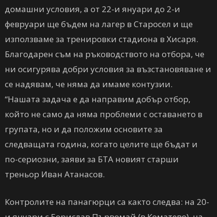
домашни условия, а от 22-и януари до 2-и
февруари ще бъдем на лагер в Старосел и ще
използваме за тренировки стадиона в Хисаря.
Благодарен съм на ръководството на отбора, че
ни осигурява добри условия за възстановяване и
се надявам, че няма да имаме контузии.
“Нашата задача е да направим добър отбор,
който не само да няма проблеми с оставането в
групата, но и да положим основите за
следващата година, когато целите ще бъдат и
по-сериозни, заяви за БТА новият старши
треньор Иван Атанасов.
Контролите на панагюрци са както следва: на 20-
и януари с Борислав Първомай (в Коматево), на