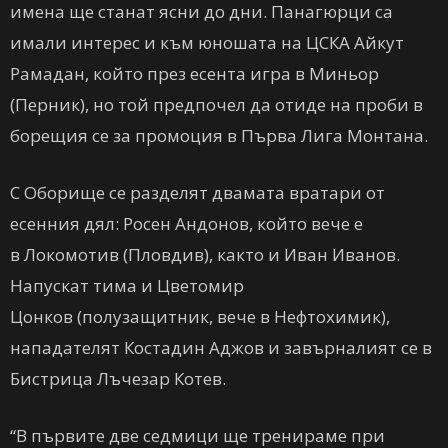
имена ще станат ясни до дни. Панагюрци са
имали интерес и към юношата на ЦСКА Айкут
Рамадан, който през есента игра в Миньор
(Перник), но той предпочел да отиде на проби в
борещия се за промоция в Първа Лига Монтана.
С Оборище се разделят двамата вратари от
есенния дял: Росен Андонов, който вече е
в Локомотив (Пловдив), както и Иван Иванов.
Напускат тима и Цветомир
Цонков (полузащитник, вече в Нефтохимик),
нападателят Костадин Аджов и завърналият се в
Бистрица Лъчезар Котев.
“В първите две седмици ще тренираме при