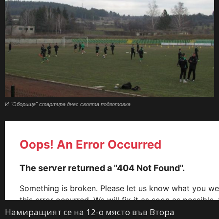
И "Оборище" стартира днес своята подготовка
Намиращият се на 12-о място във Втора