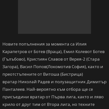
Новите попълнения за момента са Илия
Карапетров от Ботев (Враца), Емил Колевот Ботев
(Гълъбово), Кристиян Славов от Верея-2 (Стара
Загора), Васил Попов(Локомотив София), както и
преотстъпените от Витоша (Бистрица)
вратар Николай Радев и полузащитник Димитър
Панталеев. Най-вероятно към отбора ще се
присъедини вратар от Първа лига, както и ляво
крило от друг тим от Втора лига, но техните