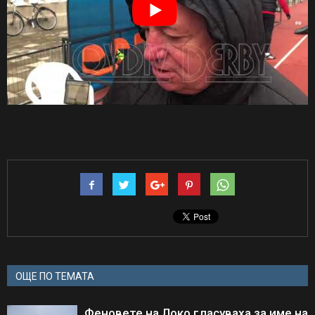
ОЩЕ ПО ТЕМАТА
Феновете на Локо гласуваха за име на