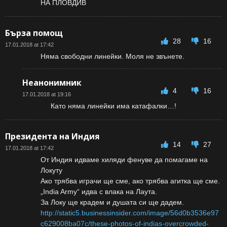
НА ПЛОВДИВ
Бърза помощ
28
16
17.01.2018 at 17:42
Няма свободни линейки. Моля не звънете.
Неанонимник
4
16
17.01.2018 at 19:16
Като няма линейки има катафалки…!
Президента на Индия
14
27
17.01.2018 at 17:42
От Индия идваме хиляди фенуве да помагаме на
Локуту
Ако трябва играчи ще сме, ако трябва агитка ще сме.
„India Army“ идва с влака на Лаута.
За Локу ще крадем и душата си ще дадем.
http://static5.businessinsider.com/image/56d0b3536e97
c629008ba07c/these-photos-of-indias-overcrowded-