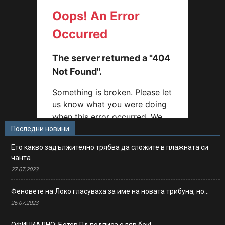
Последни новини
Ето какво задължително трябва да сложите в плажната си
чанта
27.07.2023
Феновете на Локо гласуваха за име на новата трибуна, но…
26.07.2023
ОФИЦИАЛНО: Ботев Пд подписа с ляв бек!