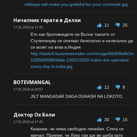
railways-will-make-you-grateful-for-your-commute.jpg
Началник гарата в Делхи
11
25
17.01.2018 at 17:43
Ето как братовчедите на Вълчо таксито от
Стулипинуву се опитват безплатно и нелегално да
се возят на влак в Индия.
http://static4.businessinsider.com/image/56d08e6b2e
5265b6008b9dda-1200/11000-trains-are-operated-
every-day-in-india.jpg
BOTEVMANGAL
12
8
17.01.2018 at 20:57
JILT MANGASAR DAGA DUHASH NA LOKOTO.
Доктор Ох Боли
30
15
17.01.2018 at 17:45
Казахме, че няма свободни линейки. Стига си
квичал. Приеми, че Локо пак ще ви шиба като