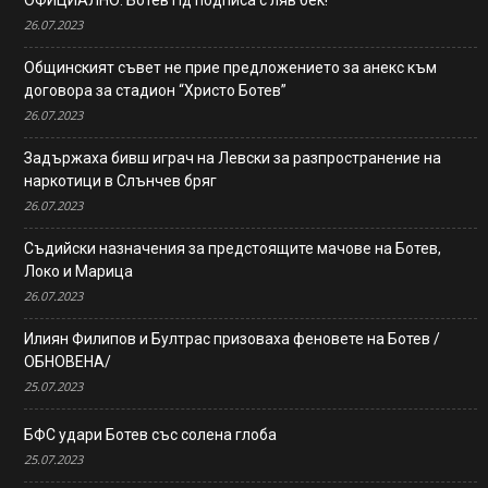
26.07.2023
Общинският съвет не прие предложението за анекс към
договора за стадион “Христо Ботев”
26.07.2023
Задържаха бивш играч на Левски за разпространение на
наркотици в Слънчев бряг
26.07.2023
Съдийски назначения за предстоящите мачове на Ботев,
Локо и Марица
26.07.2023
Илиян Филипов и Бултрас призоваха феновете на Ботев /
ОБНОВЕНА/
25.07.2023
БФС удари Ботев със солена глоба
25.07.2023