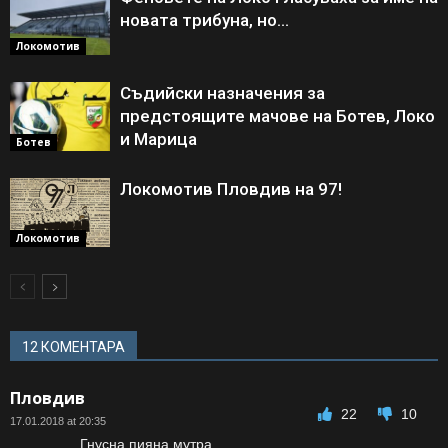
новата трибуна, но…
Локомотив
Съдийски назначения за
предстоящите мачове на Ботев, Локо
и Марица
Ботев
Локомотив Пловдив на 97!
Локомотив
12 КОМЕНТАРА
Пловдив
22
10
17.01.2018 at 20:35
Гнусна пияна мутра.