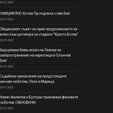
26.07.2023
ОФИЦИАЛНО: Ботев Пд подписа с ляв бек!
26.07.2023
Общинският съвет не прие предложението за
анекс към договора за стадион “Христо Ботев”
26.07.2023
Задържаха бивш играч на Левски за
разпространение на наркотици в Слънчев
бряг
26.07.2023
Съдийски назначения за предстоящите
мачове на Ботев, Локо и Марица
26.07.2023
Илиян Филипов и Бултрас призоваха феновете
на Ботев /ОБНОВЕНА/
25.07.2023