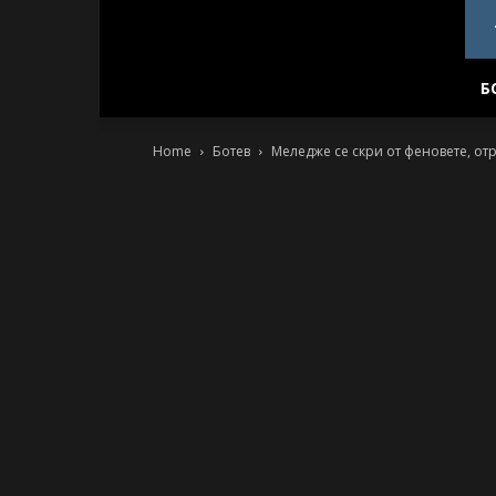
PlovdivDerby.com
Б
Home
Ботев
Меледже се скри от феновете, отр