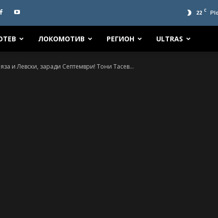
C
22
Pl
ОТЕВ
ЛОКОМОТИВ
РЕГИОН
ULTRAS
яза и Левски, заради Септември! Тони Тасев...