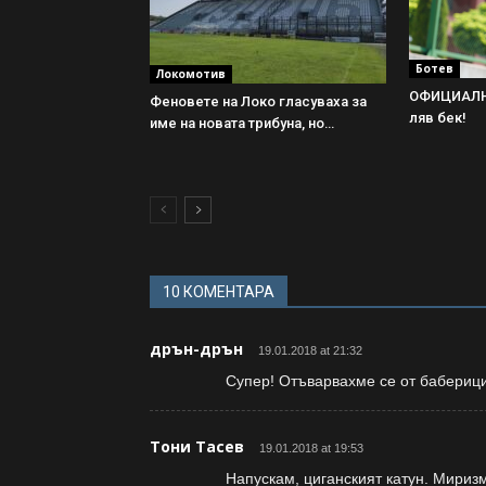
Ботев
Локомотив
ОФИЦИАЛНО
Феновете на Локо гласуваха за
ляв бек!
име на новата трибуна, но…
10 КОМЕНТАРА
дрън-дрън
19.01.2018 at 21:32
Супер! Отъварвахме се от баберици
Тони Тасев
19.01.2018 at 19:53
Напускам, циганският катун. Мириз