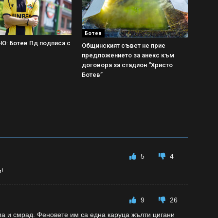
Ботев
: Ботев Пд подписа с
Общинският съвет не прие
предложението за анекс към
договора за стадион “Христо
Ботев”
5
4
!
9
26
ма и смрад. Феновете им са една каруца жълти цигани