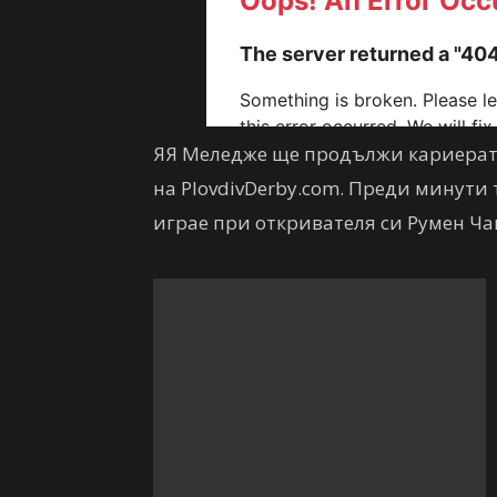
ЯЯ Меледже ще продължи кариерата
на PlovdivDerby.com. Преди минути т
играе при откривателя си Румен Ч