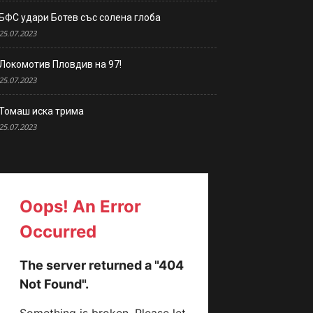
БФС удари Ботев със солена глоба
25.07.2023
Локомотив Пловдив на 97!
25.07.2023
Томаш иска трима
25.07.2023