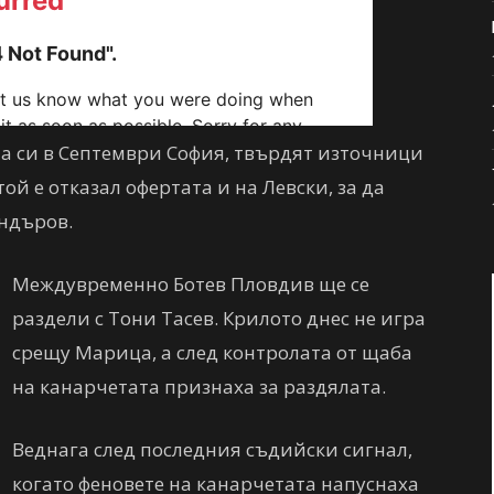
 си в Септември София, твърдят източници
ой е отказал офертата и на Левски, за да
андъров.
Междувременно Ботев Пловдив ще се
раздели с Тони Тасев. Крилото днес не игра
срещу Марица, а след контролата от щаба
на канарчетата признаха за раздялата.
Веднага след последния съдийски сигнал,
когато феновете на канарчетата напуснаха