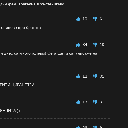
ин фен. Трагедия в жълтеникаво
10
6
юпиново при братята.
34
10
 и днес са много големи! Сега ще ги сапунисаме на
12
31
ТИТИ ЦИГАНЕТЪ!
13
31
ЯНЧИТА:))
26
9