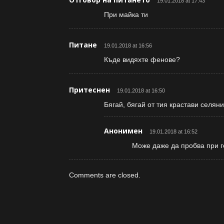
19.01.2018 at 17:43
При майка ти
Питане
19.01.2018 at 16:56
Къде видяхте фенове?
Притеснен
19.01.2018 at 16:50
Бягай, бягай от тия крастави селяни
Анонимен
19.01.2018 at 16:52
Може даже да пробва при ге
Comments are closed.