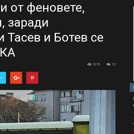
и от феновете,
, заради
 Тасев и Ботев се
МКА
3079
10
er