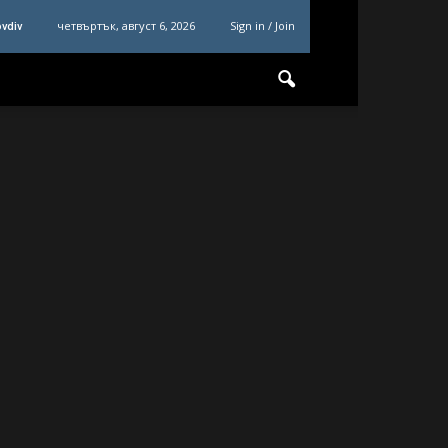
четвъртък, август 6, 2026
Sign in / Join
ovdiv