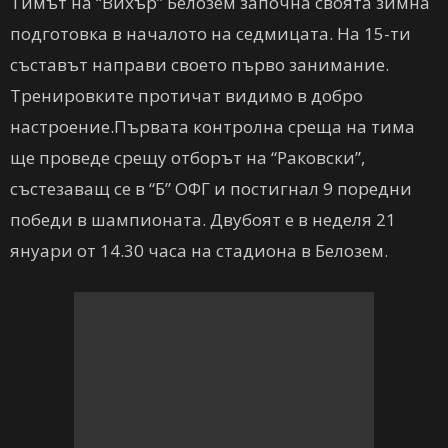
Тимът на “Вихър” Белозем започна своята зимна
подготовка в началото на седмицата. На 15-ти
съставът направи своето първо занимание.
Тренировките протичат видимо в добро
настроение.Първата контролна среща на тима
ще проведе срещу отборът на “Раковски”,
състезаващ се в “Б” ОФГ и постигнал 9 поредни
победи в шампионата. Двубоят е в неделя 21
януари от 14.30 часа на стадиона в Белозем.