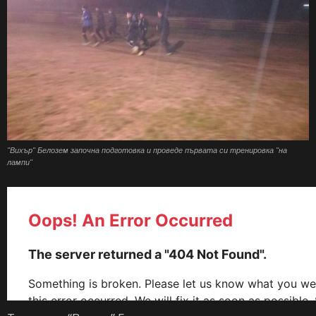
"Вихър" Белозем започна подготовка и проведе първата си тренировка "на
лампи"