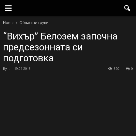
Home
Областни групи
“Вихър” Белозем започна
предсезонната си
подготовка
By
.
-
19.01.2018
320
0