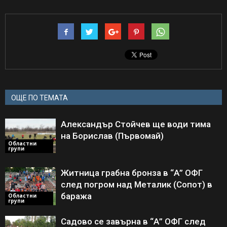
ОЩЕ ПО ТЕМАТА
Александър Стойчев ще води тима
на Борислав (Първомай)
Областни
групи
Житница грабна бронза в “А” ОФГ
след погром над Металик (Сопот) в
баража
Областни
групи
Садово се завърна в “А” ОФГ след