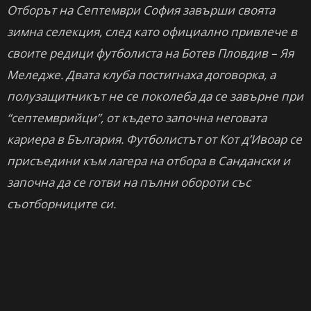
Отборът на Септември София завърши своята
зимна селекция, след като официално привлече в
своите редици футболиста на Ботев Пловдив – Яя
Меледже. Двата клуба постигнаха договорка, а
полузащитникът не се поколеба да се завърне при
“септемврийци”, от където започна неговата
кариера в България. Футболистът от Кот д’Ивоар се
присъедини към лагера на отбора в Сандански и
започна да се готви на пълни обороти със
съотборниците си.