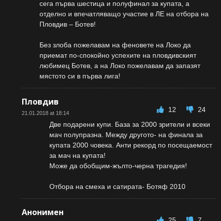
сега първа шестица и полуфинал за купата, а
отделно и впечатляващо участие в ЛЕ на отбора на
Пловдив – Ботев!
Без злоба пожелавам на феновете на Локо да
приемат по-спокойно успехите на пловдивският
любимец Ботев, а на Локо пожелавам да запазят
мястото си в първа лига!
Пловдив
12
24
21.01.2018 at 18:14
Две подарени купи. База за 2000 зрители и всеки
мач полупразна. Между другото- на финала за
купата 2000 човека. Анти рекорд по посещаемост
за мач на купата!
Може да обобщим-жълто-черна трагедия!
Отбора на смеха и сатирата- Ботяф 2010
Анонимен
25
7