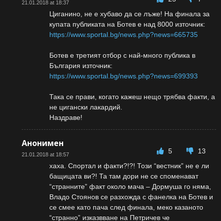
21.01.2018 at 18:37
Циганино, не е хубаво да се лъже! На финала за
купата публиката на Ботев е над 8000 източник:
https://www.sportal.bg/news.php?news=665735
Ботев е третият отбор с най-много публика в
България източник:
https://www.sportal.bg/news.php?news=699393
Така се прави, когато кажеш нещо трябва факти, а
не цигански лакардий.
Наздраве!
Анонимен
5
13
21.01.2018 at 18:57
хаха. Спортал и факти?!?! Този “вестник” не е ли
бащицата ви?! Та там дори не се споменават
“странните” факт около мача – Дормуша го няма,
Владо Стоянов се разхожда с фанелка на Ботев и
се смее като пача след финала, меко казаното
“странно” изказвване на Петричев че