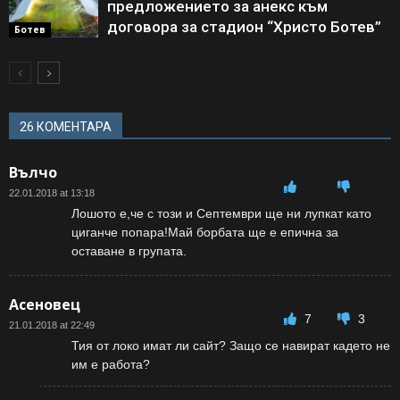
предложението за анекс към
договора за стадион “Христо Ботев”
Ботев
26 КОМЕНТАРА
Вълчо
22.01.2018 at 13:18
Лошото е,че с този и Септември ще ни лупкат като
циганче попара!Май борбата ще е епична за
оставане в групата.
Асеновец
7
3
21.01.2018 at 22:49
Тия от локо имат ли сайт? Защо се навират кадето не
им е работа?