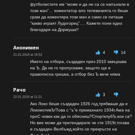
футболистите им “може и да не са се напънали в
този мач”… коментатор апо телевизията го беше
срам да коментира този мач и само се питаше
“какво играят Лудогорец”…. Кажете поне едно
благодаря на Дормуша!!
Анонимен
4
14
21.01.2018 at 18:52
Името на отбора, създаден през 2010 завършва
на Ъ. Да не го пропускаме, защото ще е
правописна грешка, а отбор без Ъ вече няма
Рачо
3
22.01.2018 at 11:21
Ако Локо беше създаден 1926 год,трябваше да е
ЛокомотивЪ!Това с “ъ”е премахнато 1934г.Ама на
проС човек как да го обясниш?СпортклубЪ,кои са?
Но вие може да претендирате че сте 1919г,тогава
е създаден Велбъжд,който се прекръсти на