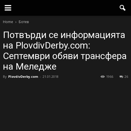
Home
Ботев
Потвърди се информацията
на PlovdivDerby.com:
Септември обяви трансфера
на Меледже
By
PlovdivDerby.com
-
21.01.2018
1966
26