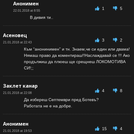
Анонимен
1
5
22.01.2018 at 8:55
В дивия ти..
Асеновец
3
2
21.01.2018 at 22:43
Към “анонинимен” и тн. Знаем,че си един или двама!
Нямаш право да коментираш!!Наслаждавай се !!! Ако
продължиш да плюеш ще срещнеш ЛОКОМОТИВА
СИ!;;
Заклет канар
4
8
21.01.2018 at 22:08
Да избереш Септември пред Ботевъ?
Работата не е на добре.
Анонимен
15
4
21.01.2018 at 19:53