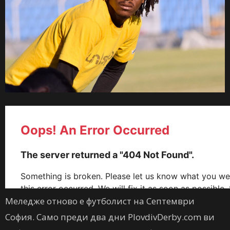
Меледже отново е футболист на Септември
София. Само преди два дни PlovdivDerby.com ви