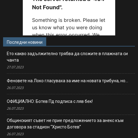
Последни новини
Ето какво задължително трябва да сложите в плажната си
чанта
27.07.2023
Феновете на Локо гласуваха за име на новата трибуна, но…
26.07.2023
ОФИЦИАЛНО: Ботев Пд подписа с ляв бек!
26.07.2023
Общинският съвет не прие предложението за анекс към
договора за стадион “Христо Ботев”
26.07.2023