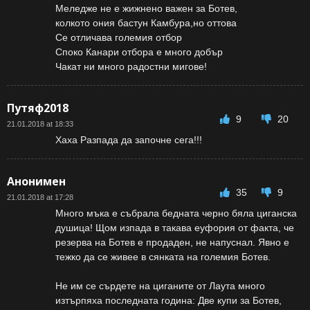
Меледже не е жижнено важен за Ботев,
колкото ония бастун Камбура,но оттова
Се отличава големия отбор
Споко Канари отбора е много добър
Чакат ни много радостни мигове!
Путяф2018
9
20
21.01.2018 at 18:33
Хаха Разпада да започне сега!!!
Анонимен
35
9
21.01.2018 at 17:28
Много мъка е събрала бедната черно бяла циганска
душица! Щом изпада в такава еуфория от факта, че
резерва на Ботев е продаден, не напуснал. Явно е
тежко да се живее в сянката на големия Ботев.
Не им се сърдете на циганите от Лаута много
изтърпяха последната година: Две купи за Ботев,