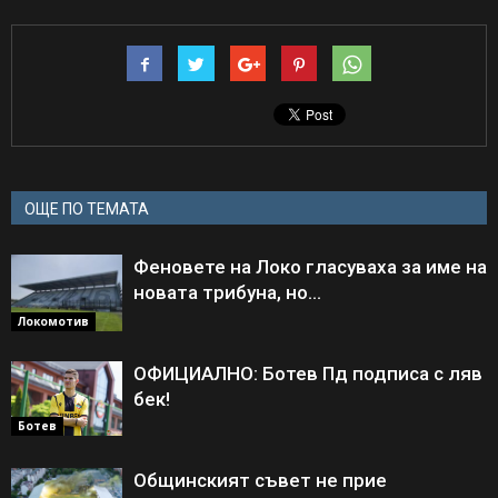
ОЩЕ ПО ТЕМАТА
Феновете на Локо гласуваха за име на
новата трибуна, но…
Локомотив
ОФИЦИАЛНО: Ботев Пд подписа с ляв
бек!
Ботев
Общинският съвет не прие