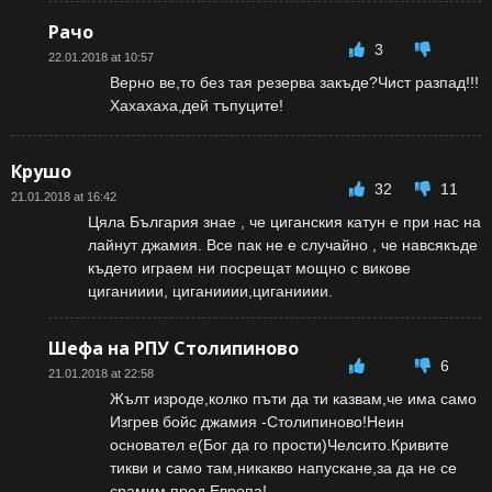
Рачо
3
22.01.2018 at 10:57
Верно ве,то без тая резерва закъде?Чист разпад!!!
Хахахаха,дей тъпуците!
Крушо
32
11
21.01.2018 at 16:42
Цяла България знае , че циганския катун е при нас на
лайнут джамия. Все пак не е случайно , че навсякъде
където играем ни посрещат мощно с викове
циганииии, циганииии,циганииии.
Шефа на РПУ Столипиново
6
21.01.2018 at 22:58
Жълт изроде,колко пъти да ти казвам,че има само
Изгрев бойс джамия -Столипиново!Неин
основател е(Бог да го прости)Челсито.Кривите
тикви и само там,никакво напускане,за да не се
срамим пред Европа!