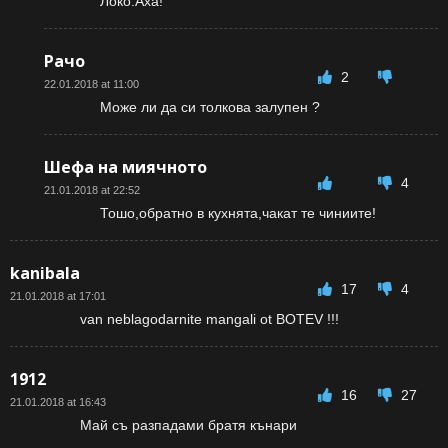
Локо.Аха!
Рачо
2
22.01.2018 at 11:00
Може ли да си толкова залупен ?
Шефа на миячното
4
21.01.2018 at 22:52
Тошо,обратно в кухнята,чакат те чиниите!
kanibala
17
4
21.01.2018 at 17:01
van neblagodarnite mangali ot BOTEV !!!
1912
16
27
21.01.2018 at 16:43
Май съ разпадами братя кънари