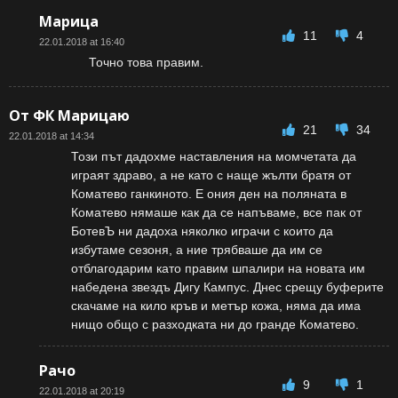
Марица
11
4
22.01.2018 at 16:40
Точно това правим.
От ФК Марицаю
21
34
22.01.2018 at 14:34
Този път дадохме наставления на момчетата да
играят здраво, а не като с наще жълти братя от
Коматево ганкиното. Е ония ден на поляната в
Коматево нямаше как да се напъваме, все пак от
БотевЪ ни дадоха няколко играчи с които да
избутаме сезоня, а ние трябваше да им се
отблагодарим като правим шпалири на новата им
набедена звездъ Дигу Кампус. Днес срещу буферите
скачаме на кило кръв и метър кожа, няма да има
нищо общо с разходката ни до гранде Коматево.
Рачо
9
1
22.01.2018 at 20:19