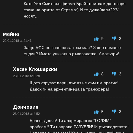
Като Уил Смит във филма Брайт опитвам да говоря
езика на орките от Стряма:) И те душа/дали???/
носят…
майна
9
3
22.01.2018 at 21:41
Защо БФС не знаеше за този мач? Защо нямаше
съдии? Имате уникално ръководство. Аматьори!
Хасан Клошарски
8
3
23.01.2018 at 0:28
Щото струват пари, пък аз не съм им пратил!
Дадох ги на аржентинеца за трансфера!
Дончовия
5
3
23.01.2018 at 4:52
Браво, Дончо! Ти алармираш за “ГОЛЯМ”
проблем!! Ти направо РАЗУБЛИЧИ ръководството!