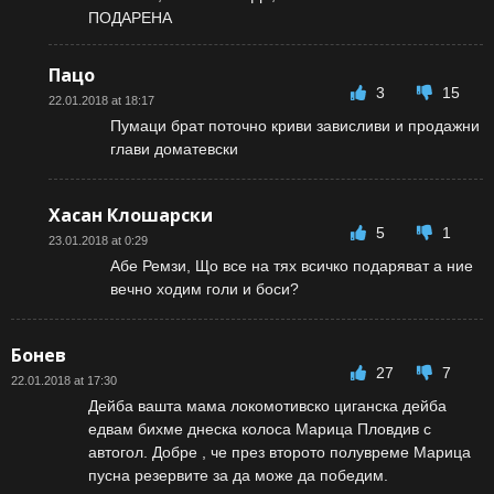
ПОДАРЕНА
Пацо
3
15
22.01.2018 at 18:17
Пумаци брат поточно криви зависливи и продажни
глави доматевски
Хасан Клошарски
5
1
23.01.2018 at 0:29
Абе Ремзи, Що все на тях всичко подаряват а ние
вечно ходим голи и боси?
Бонев
27
7
22.01.2018 at 17:30
Дейба вашта мама локомотивско циганска дейба
едвам бихме днеска колоса Марица Пловдив с
автогол. Добре , че през второто полувреме Марица
пусна резервите за да може да победим.