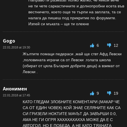
Направо ги размаза! Колко жалко, че никой вече
не ти чете саркастичните и долнопробни есета във
вестничето, което още те търпи на заплата, та се
налага да пишеш под прикритие по форумите.
Изпей си мъката – ще ти олекне
Gogo
6
12
22.01.2018 at 19:30
Жълтите помаци педераси ,май ще ствт Афд Левски
,половината играчи са от Левски .голата школа
(обират от цяла Бъгария добрите деца) а взимат от
Левски .
Анонимен
9
19
22.01.2018 at 17:45
КАТО ГЛЕДАМ ЗЛОБНИТЕ КОМЕНТАРИ (МАКАР ЧЕ
СА ОТ ЕДИН ЧОВЕК) КОЙ ЗНАЕ СЕЛЯНИТЕ КАК СА
СИ ГРИЗЕЛИ НОКТИТЕ МАЧЪТ ДА ЗАВЪРШИ 0:0,
АМА НЕ ГИ ОГРЯ ХАХАХАХАХХА МОЖЕ ДА Е С
АВТОГОЛ, НО Е ПОБЕДА, А НЕ КАТО ТЯХНАТА