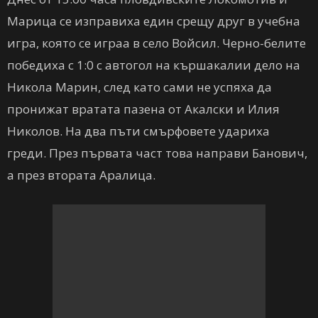
Марица се изправиха един срещу друг в учебна
игра, която се играа в село Войсил. Черно-белите
победиха с 1:0 с автогол на кършакалии дело на
Никола Марин, след като сами не успяха да
пронижат вратата пазена от Акалски и Илия
Николов. На два пъти смърфовете удариха
греди. През първата част това направи Банович,
а през втората Аралица.