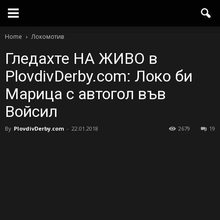
Home
Локомотив
Гледахте НА ЖИВО в
PlovdivDerby.com: Локо би
Марица с автогол във
Войсил
By
PlovdivDerby.com
-
22.01.2018
2679
19