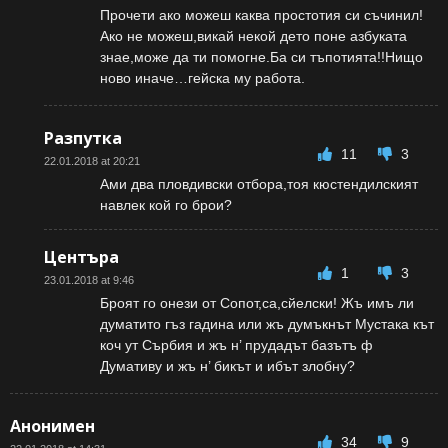
Прочети ако можеш каква простотия си съчинил!
Ако не можеш,викай некой дето поне азбуката
знае,може да ти помогне.Ба си тъпотията!!Нищо
ново иначе…гейска му работа.
Разпутка
11
3
22.01.2018 at 20:21
Ами два пловдивски отбора,тоя кюстендилският
навлек кой го брои?
Центъра
1
3
23.01.2018 at 9:46
Броят го онези от Сопот,са,сйелски! Жъ имъ ли
думатито гъз гадина или жъ думъкнът Мустака кът
коч ут Сърбия и жъ н’ прудадът базътъ ф
Думативу и жъ н’ бикът и ибът злобну?
Анонимен
34
9