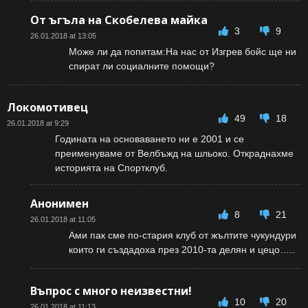
От ъгъла на Скобелева майка
3
9
26.01.2018 at 13:05
Може ли да попитам:На нас от Изгрев бойс ще ни
спират ли социалните помощи?
Локомотивец
49
18
26.01.2018 at 9:29
Годината на основаването ни е 2001 и се
преименуваме от Велбъжд на шльоко. Откраднахме
историята на Спортклуб.
Анонимен
8
21
26.01.2018 at 11:05
Ами пак сме по-стария клуб от жълтите чукундури
които ги създадоха през 2010-та делян и цецо…..
Въпрос с много неизвестни!
10
20
26.01.2018 at 11:13