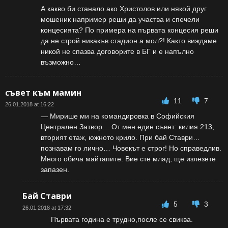
А какво би станало ако Христолов или някой друг
мошеник например реши да участва и спечели
концесията? По примера на първата концесия реши
да не строй никакъв стадион а мол?! Както виждаме
никой не спазва договорите в БГ и е напълно
възможно…
съвет към мамин
11
7
26.01.2018 at 16:22
— Мирише ми на командировка в Софийския
Централен Затвор… От мен един съвет: килия 213,
вторият етаж, южното крило. При бай Ставри…
познавам го лично… Човекът е строг! Но справедлив.
Много обича майтапите. Вие сте млад, ще излезете
запазен.
Бай Ставри
5
3
26.01.2018 at 17:32
Първата година е трудно,после се свиква.