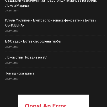
Съдийски назначения за предстоящите мачове на Ботев,
Локо и Марица
26.07.2023
Илиян Филипов и Бултрас призоваха феновете на Ботев /
ОБНОВЕНА/
25.07.2023
БФС удари Ботев със солена глоба
25.07.2023
Локомотив Пловдив на 97!
25.07.2023
Томаш иска трима
25.07.2023