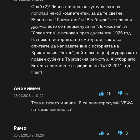
Слаб (2)! Липсва ти правна култура, затова
попитай някой компетентен, за да те светне.
Вярно е че “Локомотив” и “Велбъжда” се сляах и
дружеството се преименува на “Локомотив”. А
“Локомотив” е основан през далечната 1926 год.
На никого историята не сме крали, както се
опитвате да направите вие с историята на
Хриктоловия “Ботев”, който все още фигурира като
правен субект в Търговския регистър. А отборчето
Ботевъ наистина е сэздодино но 14.02.2011 год.
Факт!
Анонимен
18
5
26.01.2018 at 11:22
Това в твоето мнение. Я се поинтересувай УЕФА
на какво мнение са!
Рачо
6
3
26.01.2018 at 13:28