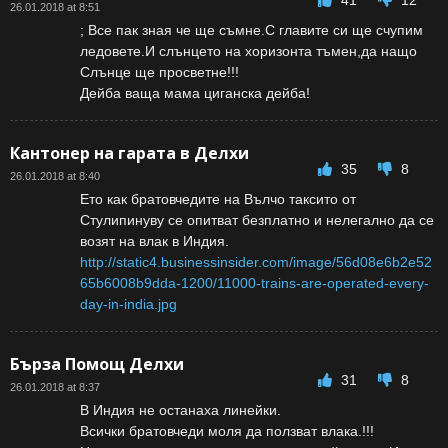
26.01.2018 at 8:51
; Все пак зная че ще съмне.С главите си ще счупим
ледовете.И слънцето на хоризонта тъмен,да нащо
Слънце ще просветне!!!
Дейба ваща мама циганска дейба!
Кантонер на гарата в Делхи
35
8
26.01.2018 at 8:40
Ето как братовчедите на Вълчо таксито от
Стулипинуву се опитват безплатно и нелегално да се
возят на влак в Индия.
http://static4.businessinsider.com/image/56d08e6b2e52
65b6008b9dda-1200/11000-trains-are-operated-every-
day-in-india.jpg
Бърза Помощ Делхи
31
8
26.01.2018 at 8:37
В Индия не останаха линейки.
Всички братовчеди моля да ползват влака.!!!