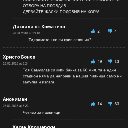
ОТБОРА НА ПЛОВДИВ .
ДЕРЗАЙТЕ ЖАЛКИ ПОДОБИЯ НА ХОРА!
Даскала от Коматево
2
4
26.01.2018 at 13:10
Ти,грамотен ли си крив селянин?!
Христо Бонев
49
13
26.01.2018 at 8:24
Тоя Самуилав си купи банка за 60 мил. та е един
стадион няма да направи а нашия пияница само ни
залъгва и излага.
Анонимен
14
33
26.01.2018 at 8:21
Четиво за наивници
Хасан Клошарски