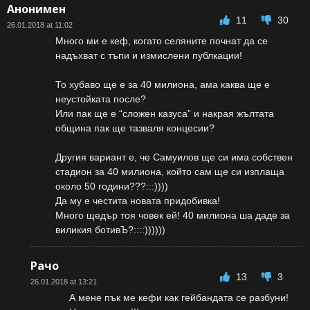
Анонимен
11
30
26.01.2018 at 11:02
Много ми е кеф, когато селяните почнат да се
надъхват с тъпи и измислени публкации!
То хубаво ще е за 40 милиона, ама каква ще е
неустойката после?
Или пак ще е “сложен казуса” и накрая жълтата
община пак ще тазваля концесии?
Другия вариант е, че Самуилов ще си има собствен
стадион за 40 милиона, който сам ще си изплаща
около 50 години???:::))))
Да му е честита новата придобивка!
Много щедър тоя човек ей! 40 милиона ша даде за
виликия ботивЪ?::::))))))
Рачо
13
3
26.01.2018 at 13:21
А мене пък ме кефи как гейбандата се разбуни!