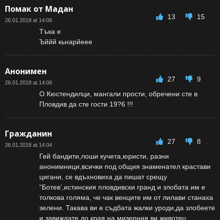
Помак от Мадан
13
15
26.01.2018 at 14:06
Тъка е
Ъййй кьнарйеее
Анонимен
27
9
26.01.2018 at 14:06
О Кюстендилци, мангали прости, обречени сте в
Пловдив да сте гости 19?6 !!!
Гражданин
27
8
26.01.2018 at 14:04
Гей бандити,лоши кучета,юристи, разни
анонимници,всички под общия знаменател крастави
цигани, се вдъхновиха да пишат срещу
“Ботев’,истинския пловдивски гранд и злобата им е
толкова голяма, че чак венците им от лилави станаха
зелени. Такава ви е съдбата жалки уроди,да злобеете
и завиждате до края на мизерния ви животец.