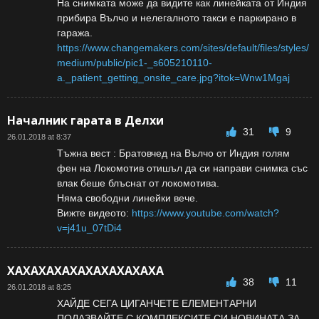
На снимката може да видите как линейката от Индия
прибира Вълчо и нелегалното такси е паркирано в
гаража.
https://www.changemakers.com/sites/default/files/styles/
medium/public/pic1-_s605210110-
a._patient_getting_onsite_care.jpg?itok=Wnw1Mgaj
Началник гарата в Делхи
31
9
26.01.2018 at 8:37
Тъжна вест : Братовчед на Вълчо от Индия голям
фен на Локомотив отишъл да си направи снимка със
влак беше блъснат от локомотива.
Няма свободни линейки вече.
Вижте видеото:
https://www.youtube.com/watch?
v=j41u_07tDi4
ХАХАХАХАХАХАХАХАХАХА
38
11
26.01.2018 at 8:25
ХАЙДЕ СЕГА ЦИГАНЧЕТЕ ЕЛЕМЕНТАРНИ
ПОЛАЗВАЙТЕ С КОМПЛЕКСИТЕ СИ НОВИНАТА ЗА