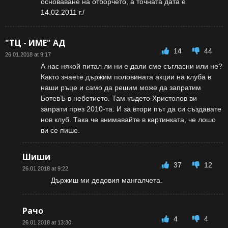
основаване на отборчето, а точната дата е
14.02.2011 г./
"ТЦ - ИМЕ" АД
14
44
26.01.2018 at 9:17
А нас някой питал ли ни е дали сме съгласни или не?
Както знаете държим половината акции на клуба в
наши ръце и само да решим може да запратим
БотевЪ в небетието. Там където Христолов ви
запрати през 2010-та. И за втори път да си създавате
нов клуб. Така че внимавайте в картинката, че лошо
ви се пише.
Шиши
37
12
26.01.2018 at 9:22
Държиш ми дедовия мангалчета.
Рачо
4
4
26.01.2018 at 13:30