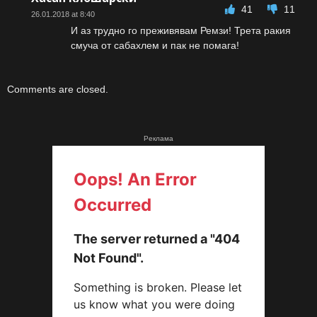
41
11
26.01.2018 at 8:40
И аз трудно го преживявам Ремзи! Трета ракия
смуча от сабахлем и пак не помага!
Comments are closed.
Реклама