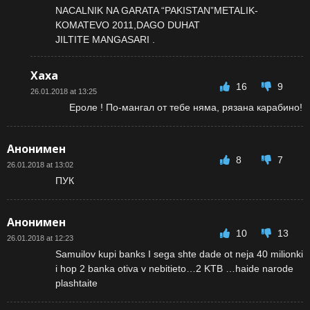
NACALNIK NA GARATA “PAKISTAN”METALIK-
KOMATEVO 2011,DAGO DUHAT
JILTITE MANGASARI .
Хаха
16
9
26.01.2018 at 13:25
Ероле ! По-мангал от тебе няма, рязана карабино!
Анонимен
8
7
26.01.2018 at 13:02
ПУК
Анонимен
10
13
26.01.2018 at 12:23
Samuilov kupi banks I sega shte dade ot neja 40 milionki
i hop 2 banka otiva v nebitieto…2 KTB …haide narode
plashtaite