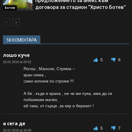
предложението за анекс към
договора за стадион “Христо Ботев”
Ботев
58 КОМЕНТАРА
лошо куче
5
8
26.01.2018 at 20:52
Рогош , Маноле, Стряма –
кран няма ,
само копнеж по строеж !!!
А бе , къде е крана , не че ми пука, ама да се
побазикам малко,
ей така, от сърце ,за кяр и берекет !
а сега де
5
7
26.01.2018 at 16:40