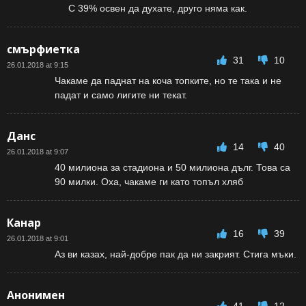
С 39% освен да духате, друго няма как.
смърфиетка
31
10
26.01.2018 at 9:15
Чакаме да паднат на коча топките, но те така и не
падат и само лигите ни текат.
Данс
14
40
26.01.2018 at 9:07
40 милиона за стадиона и 50 милиона дълг. Това са
90 милки. Оха, чакаме ги като топъл хляб
Канар
16
39
26.01.2018 at 9:01
Аз ви казах, най-добре пак да ни закрият. Стига мъки.
Анонимен
41
12