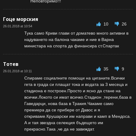
Неповторимо!!!
Гоце морския
10
26
26.01.2018 at 10:54
Тука само Криви глави от доматево много активни в
надуването на балона чакаме и ние в Варна
министара на спорта да финансира ст.Спартак
Тотев
35
9
26.01.2018 at 10:11
Спираме социалните помощи на циганите.Всички
гета в града си плащат тока и водата за 3 месеца и
стадиона е построен.Просто и ясно да стане на
всички.Локото си имат всичко.Стадион ,терени,база в
Гаведарци, нова база в Тракия.Чакаме само
премиера да се прибере от Давос и я
откриваме.Крушарски им направи и камп в Мендоса.
А и тая звездна селекция бъдещето им
прекрасно.Така ,че да не завиждат.