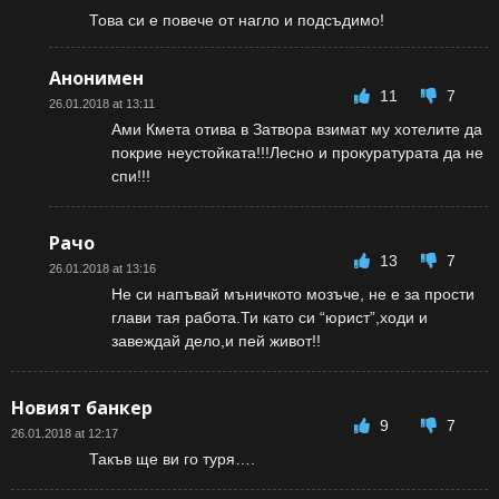
Това си е повече от нагло и подсъдимо!
Анонимен
11
7
26.01.2018 at 13:11
Ами Кмета отива в Затвора взимат му хотелите да
покрие неустойката!!!Лесно и прокуратурата да не
спи!!!
Рачо
13
7
26.01.2018 at 13:16
Не си напъвай мъничкото мозъче, не е за прости
глави тая работа.Ти като си “юрист”,ходи и
завеждай дело,и пей живот!!
Новият банкер
9
7
26.01.2018 at 12:17
Такъв ще ви го туря….