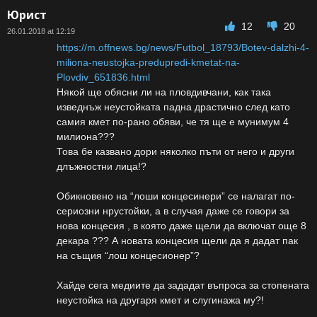
Юрист
12
20
26.01.2018 at 12:19
https://m.offnews.bg/news/Futbol_18793/Botev-dalzhi-4-
miliona-neustojka-predupredi-kmetat-na-
Plovdiv_651836.html
Някой ще обясни ли на пловдивчани, как така
изведнъж неустойката падна драстично след като
самия кмет по-рано обяви, че тя ще е мунимум 4
милиона???
Това бе казвано дори няколко пъти от него и други
длъжностни лица!?
Обикновено на “лоши концесинери” се налагат по-
сериозни нрустойки, а в случая даже се говори за
нова концесия , в която даже щели да включат още 8
декара ??? А новата концесия щели да я дадат пак
на същия “лош концесионер”?
Хайде сега медиите да зададат въпроса за стопената
неустойка на другаря кмет и слугинажа му?!