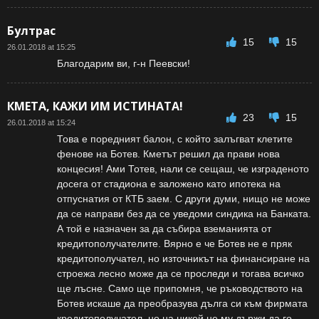
Бултрас
15
15
26.01.2018 at 15:25
Благодарим ви, г-н Пеевски!
КМЕТА, КАЖИ ИМ ИСТИНАТА!
23
15
26.01.2018 at 15:24
Това е поредният балон, с който залъгват клетите
фенове на Ботев. Кметът решил да прави нова
концесия! Ами Тотев, нали се сещаш, че изграденото
досега от стадиона е заложено като ипотека на
отпуснатия от КТБ заем. С други думи, нищо не може
да се направи без да се уведоми синдика на Банката.
А той е назначен за да събира вземанията от
кредитополучателите. Вярно е че Ботев не е пряк
кредитополучател, но източникът на финансиране на
строежа лесно може да се проследи и тогава всичко
ще лъсне. Само ще припомня, че ръководството на
Ботев искаше да преобразува дълга си към фирмата
кредитополучател, но на никой не му държи да го