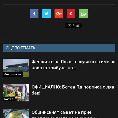
ОЩЕ ПО ТЕМАТА
Феновете на Локо гласуваха за име на
новата трибуна, но…
Локомотив
ОФИЦИАЛНО: Ботев Пд подписа с ляв
бек!
Ботев
Общинският съвет не прие