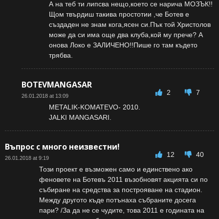
А на теб ти липсва нещо,което се нарича МОЗЪК!!
Щом твърдиш такива простотии ,че Ботев е
създаден не знам кога,ясен си.Пък той Христолов
може да си има още два клуба,кой му прече? А
онова Локо е ЗАЛИЧЕНО!!Пише го там където
трябва.
BOTEVMANGASAR
2
7
26.01.2018 at 13:09
METALIK-KOMATEVO- 2010.
JALKI MANGASARI.
Въпрос с много неизвестни!
12
40
26.01.2018 at 9:19
Този проект е възможен само и единствено ако
феновете на Ботевъ 2011 възобновят акцията си по
събиране на средства за построяване на стадион.
Между другото къде потънаха събраните досега
пари? /За да не се чудите, това 2011 е годината на