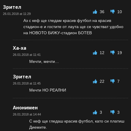
Зрител
36
10
26.01.2018 at 11:29
Аз с кеф ще гледам красив футбол на красив
стадион-е и гостите от лаута ще се чувстват удобно
на НОВОТО БИЖУ-стадион БОТЕВ
Ха-ха
12
19
26.01.2018 at 11:41
Мечти, мечти…
Зрител
22
7
26.01.2018 at 11:45
Мечти НО РЕАЛНИ
Анонимен
3
3
26.01.2018 at 14:44
С кеф ще гледаш красив футбол, като си платиш
Диемите.