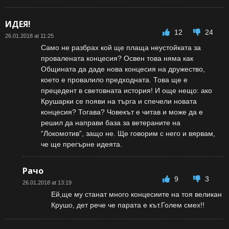
ИДЕЯ!
12
24
26.01.2018 at 11:25
Само не разбрах кой ще плаща неустойката за
провалената концесия? Освен това няма как
Общината да даде нова концесия на дружество,
което е провалило предходната. Това ще е
прецедент в световната история! И още нещо: ако
Крушарки се появи на търга и спечели новата
концесия? Тогава? Човекът е читав и може да е
решил да направи база за ветераните на
“Локомотив”, защо не. Ще говорим с него и вярвам,
че ще прегърне идеята.
Рачо
9
3
26.01.2018 at 13:19
Ей,ще му станат много концесиите на тоя великан
Крушо, дет рече че парата е кът.Голем смех!!