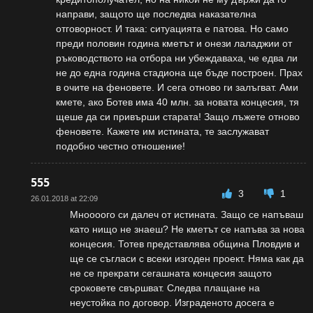
направи, защото ще последва наказателна
отговорност. И така: ситуацията е патова. Но само
преди половин година кметът и онези лаладжии от
ръководството на отбора ни убеждаваха, че едва ли
не до една година стадиона ще бъде построен. Прах
в очите на феновете. И сега отново ги залъгват. Ами
кмете, ако Ботев има 40 млн. за новата концесия, тя
щеше да си привърши старата! Защо лъжете отново
феновете. Кажете им истината, те заслужават
подобно честно отношение!
555
3
1
26.01.2018 at 22:09
Мноооого си далеч от истината. Защо се напъваш
като нищо не знаеш? Не кметът се напъва за нова
концесия. Тотев представлява община Пловдив и
ще се съгласи с всеки изгоден проект. Няма как да
не се прекрати сегашната концесия защото
сроковете свършват. Следва плащане на
неустойка по договор. Изграденото досега е