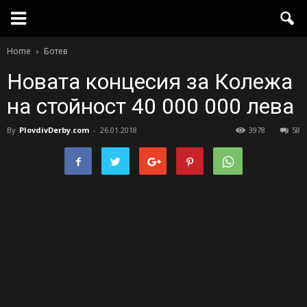
Home
Ботев
Новата концесия за Колежа
на стойност 40 000 000 лева
By
PlovdivDerby.com
-
26.01.2018
3978
58