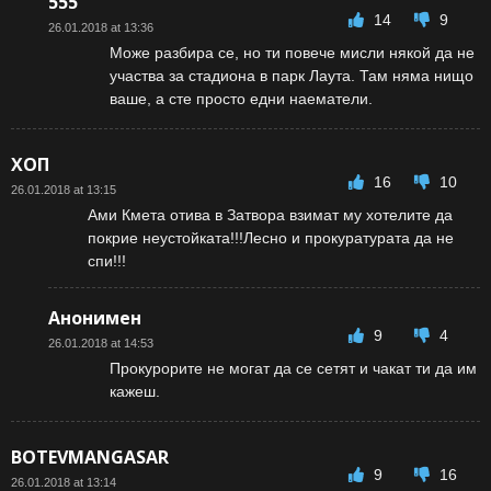
555
14
9
26.01.2018 at 13:36
Може разбира се, но ти повече мисли някой да не
участва за стадиона в парк Лаута. Там няма нищо
ваше, а сте просто едни наематели.
ХОП
16
10
26.01.2018 at 13:15
Ами Кмета отива в Затвора взимат му хотелите да
покрие неустойката!!!Лесно и прокуратурата да не
спи!!!
Анонимен
9
4
26.01.2018 at 14:53
Прокурорите не могат да се сетят и чакат ти да им
кажеш.
BOTEVMANGASAR
9
16
26.01.2018 at 13:14