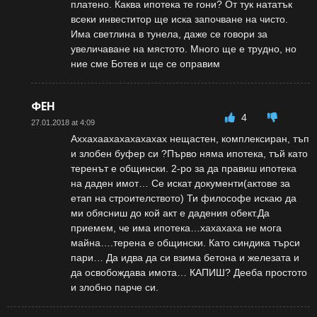
платено. Каква ипотека те гони? От тук нататък
всеки инвеститор ще иска започване на чисто.
Има светлина в тунела, даже се говори за
увеличаване на мястото. Много ще е трудно, но
ние сме Ботев и ще се оправим
ФЕН
4
27.01.2018 at 4:09
Аххахаахахахахахах нещастен, комплексиран, тъп
и злобен буфер си ?Първо няма ипотека, тъй като
теренът е общински. 2-ро за да правиш ипотека
на даден имот… Се искат документи(актове за
етап на строителството) Ти философе искаю да
ми обясниш до кой акт е дадения обект.Да
приемем, че има ипотека…хахахаха не мога
майна….терена е общински. Като синдика търси
пари… Да идва да си взима бетона и железата и
да освобождава имота… КАПИШ? Дееба простото
и злобно парче си.