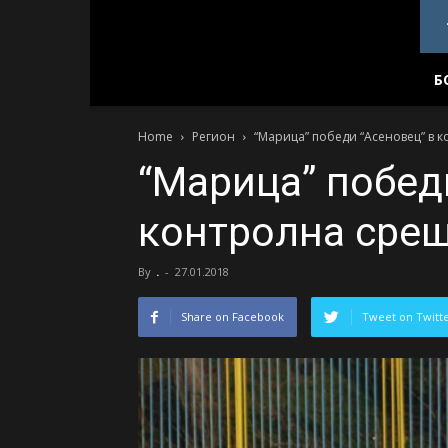
PlovdivDerby.com
Б
Home
Регион
“Марица” победи “Асеновец” в 
“Марица” побед
контролна сре
By
.
-
27.01.2018
Share on Facebook
Tweet on Twitt