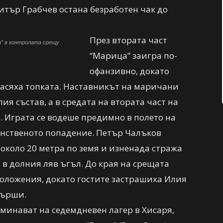
итър Грабчев остана безработен чак до
През втората част
а” в контролата срещу
“Марица” заигра по-
офанзивно, докато
насяха топката. Наставникът на маричани
я състав, а в средата на втората част на
. Играта се водеше предимно в полето на
динственото попадение. Петър Чалъков
 около 20 метра по земя и изненада стража
 в долния ляв ъгъл. До края на срещата
положения, докато гостите застрашиха Илия
върши.
аминават на седемдневен лагер в Хисаря,