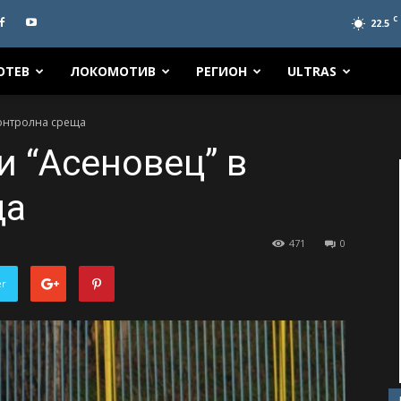
C
22.5
ОТЕВ
ЛОКОМОТИВ
РЕГИОН
ULTRAS
контролна среща
и “Асеновец” в
ща
471
0
er