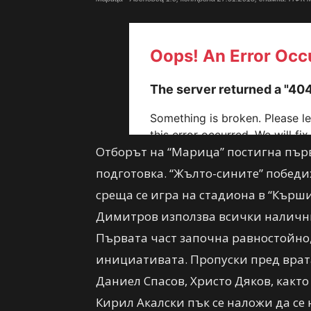
Отборът на “Марица” постигна пър
подготовка. “Жълто-сините” победих
среща се игра на стадиона в “Кърш
Димитров използва всички налични
Първата част започна равностойно,
инициативата. Пропуски пред врата
Даниел Спасов, Христо Дяков, както
Кирил Акалски пък се наложи да се 