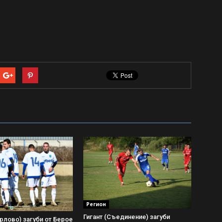
Регион
Гигант (Съединение) загуби
рлово) загуби от Берое