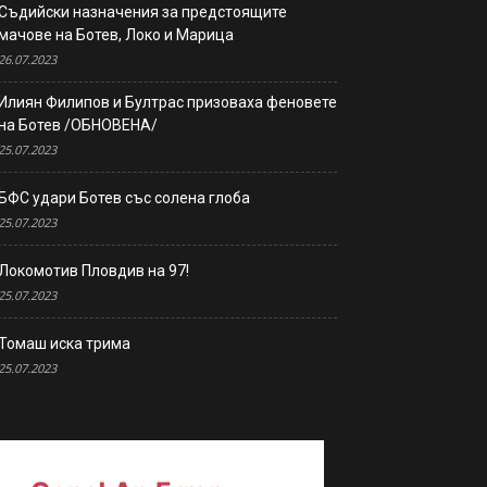
Съдийски назначения за предстоящите
мачове на Ботев, Локо и Марица
26.07.2023
Илиян Филипов и Бултрас призоваха феновете
на Ботев /ОБНОВЕНА/
25.07.2023
БФС удари Ботев със солена глоба
25.07.2023
Локомотив Пловдив на 97!
25.07.2023
Томаш иска трима
25.07.2023