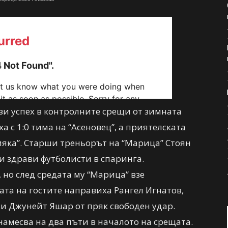
ви успех в контролните срещи от зимната
а с 1:0 тима на “Асеновец”, а приятелската
ияка”. Старши треньорът на “Марица” Стоян
 здрави футболисти в спаринга.
 но след средата му “Марица” взе
та на гостите направиха Рангел Игнатов,
 и Джунейт Яшар от пряк свободен удар.
намесва на два пъти в началото на срещата.