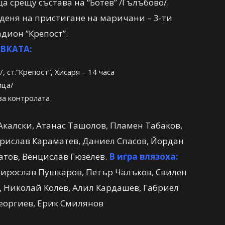
 срещу състава на “Ботев” /Гълъбово/.
 деня на пристигане на маричани – 3-ти
адион ”Крепост”.
ВКАТА:
 ст.”Крепост”, Хисаря – 14 часа
ица/
за контролата
калски, Атанас Ташолов, Пламен Табаков,
орислав Караматев, Даниел Спасов, Йордан
атов, Венцислав Гюзелев.
В игра влязоха:
ирослав Пушкаров, Петър Чалъков, Свилен
 Николай Колев, Алил Кардашев, Габриел
еоргиев, Ерик Смилянов