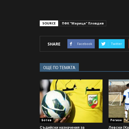
SOURCE
ПФК "Марица" Пловдив
SHARE
Facebook
Twitter
ОЩЕ ПО ТЕМАТА
Ботев
Регион
Съдийски назначения за
Левски (Ка