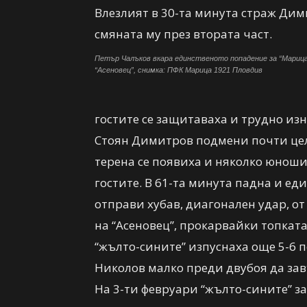
Влезлият в 30-та минута страж Дим
смяната му през втората част.
Петър Чалъков вкара единственото попадение за “Мариц
“Асеновец”, снимка: ПФК Марица 1921 Пловдив
гостите се защитаваха и трудно из
Стоян Димитров подмени почти цели
терена се появиха и няколко юноши
гостите. В 61-та минута падна и е
отправи хубав, диагонален удар, от
на “Асеновец”, прокарвайки топката
“жълто-сините” изпуснаха още 5-6 
Николов малко преди двубоя да за
На 3-ти февруари “жълто-сините” з