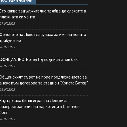
Последни новини
Ето какво задължително трябва да сложите в
плажната си чанта
27.07.2023
Феновете на Локо гласуваха за име на новата
трибуна, но…
26.07.2023
ОФИЦИАЛНО: Ботев Пд подписа с ляв бек!
26.07.2023
Общинският съвет не прие предложението за
анекс към договора за стадион “Христо Ботев”
26.07.2023
Задържаха бивш играч на Левски за
разпространение на наркотици в Слънчев
бряг
26.07.2023