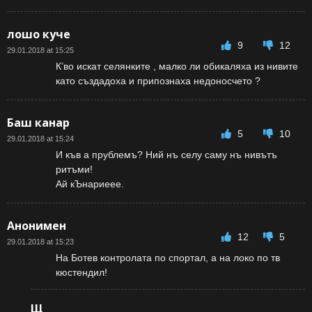
лошо куче
9
12
29.01.2018 at 15:25
К’во искат селянките , малко ли обикаляха из нивите
като създадоха и припознаха недоносчето ?
Баш канар
5
10
29.01.2018 at 15:24
И къв а прублемъ? Ний нъ селу саму нъ нивътъ
ритъми!
Ай кЪнариеее.
Анонимен
12
5
29.01.2018 at 15:23
На Ботев контролата по спортал, а на локо по тв
кюстендил!
Щ