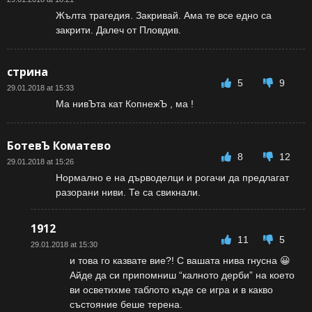
Жълта трагедия. Закривай. Ама те все едно са
закрити. Далеч от Пловдив.
стрина
5
9
29.01.2018 at 15:33
Ма нивЪта кат КопнежЪ , ма !
БотевЪ Коматево
8
12
29.01.2018 at 15:26
Нормално е на дърводелци и рогачи да предлагат
разорани ниви. Те са свикнали.
1912
11
5
29.01.2018 at 15:30
и това го казвате вие?! С вашата нива гнусна 😀
Айде да си припомниш “калното дерби” на което
ви осветихме таблото къде се игра и в какво
състояние беше терена.