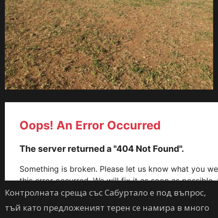
Контролната среща със Сабуртало е под въпрос,
тъй като предложеният терен се намира в много