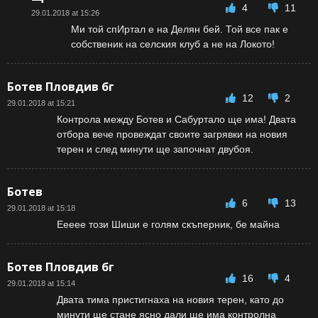
4
11
29.01.2018 at 15:26
Ми той спИртал е на Делян бей. Той все пак е
собственик на селския клуб а не на Локото!
Ботев Пловдив бг
12
2
29.01.2018 at 15:21
Контрола между Ботев и Сабуртало ще има! Двата
отбора вече провеждат своите загрявки на новия
терен и след минути ще започнат двубоя.
Ботев
6
13
29.01.2018 at 15:18
Еееее този Шиши е голям скъперник, бе майна
Ботев Пловдив бг
16
4
29.01.2018 at 15:14
Двата тима пристигнаха на новия терен, като до
минути ще стане ясно дали ще има контролна