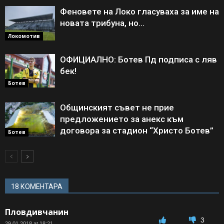
Феновете на Локо гласуваха за име на
новата трибуна, но…
Локомотив
ОФИЦИАЛНО: Ботев Пд подписа с ляв
бек!
Ботев
Общинският съвет не прие
предложението за анекс към
договора за стадион “Христо Ботев”
Ботев
18 КОМЕНТАРА
Пловдивчанин
3
29.01.2018 at 18:21