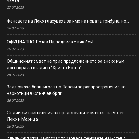
чанта
27.07.2023
Феновете на Локо гласуваха за име на новата трибуна, но…
26.07.2023
ОФИЦИАЛНО: Ботев Пд подписа с ляв бек!
26.07.2023
Общинският съвет не прие предложението за анекс към
договора за стадион “Христо Ботев”
26.07.2023
Задържаха бивш играч на Левски за разпространение на
наркотици в Слънчев бряг
26.07.2023
Съдийски назначения за предстоящите мачове на Ботев,
Локо и Марица
26.07.2023
Илиян Филипов и Бултрас призоваха феновете на Ботев /