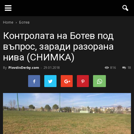
Home
Ботев
Контролата на Ботев под
въпрос, заради разорана
нива (СНИМКА)
By
PlovdivDerby.com
-
29.01.2018
816
18