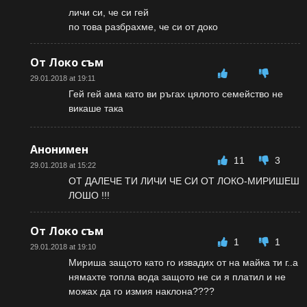
личи си, че си гей
по това разбрахме, че си от доко
От Локо съм
29.01.2018 at 19:11
Гей гей ама като ви ръгах цялото семейство не
викаше така
Анонимен
11
3
29.01.2018 at 15:22
ОТ ДАЛЕЧЕ ТИ ЛИЧИ ЧЕ СИ ОТ ЛОКО-МИРИШЕШ
ЛОШО !!!
От Локо съм
1
1
29.01.2018 at 19:10
Мириша защото като го извадих от на майка ти г..а
нямахте топла вода защото не си я платил и не
можах да го измия наклона????