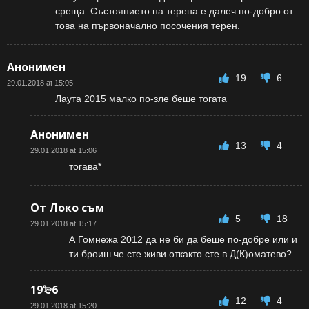
среща. Състоянието на терена е далеч по-добро от
това на първоначално посочения терен.
Анонимен
19
6
29.01.2018 at 15:05
Лаута 2015 малко по-зле беше тогата
Анонимен
13
4
29.01.2018 at 15:06
тогава*
От Локо съм
5
18
29.01.2018 at 15:17
А Гомнежа 2012 да не би да беше по-добре или и
ти броиш че сте живи откакто сте в Д(К)оматево?
19₻6
12
4
29.01.2018 at 15:20