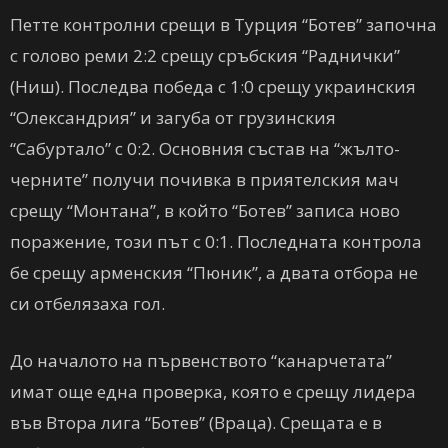
Петте контролни срещи в Турция “Ботев” започна
с голово реми 2:2 срещу сръбския “Раднички”
(Ниш). Последва победа с 1:0 срещу украинския
“Олександрия” и загуба от грузинския
“Сабуртало” с 0:2. Основния състав на “жълто-
черните” получи почивка в приятелския мач
срещу “Монтана”, в който “Ботев” записа ново
поражение, този път с 0:1. Последната контрола
бе срещу арменския “Пюник”, а двата отбора не
си отбелязаха гол.
До началото на първенството “канарчетата”
имат още една проверка, която е срещу лидера
във Втора лига “Ботев” (Враца). Срещата е в