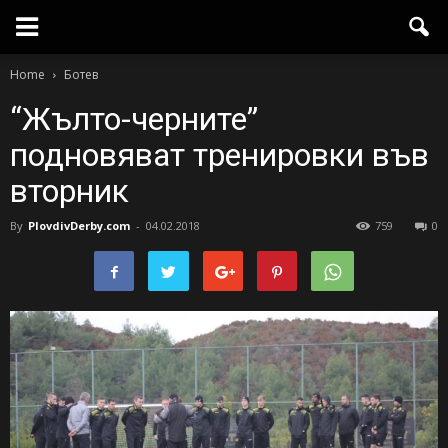
Home
Ботев
“Жълто-черните”
подновяват тренировки във
вторник
By
PlovdivDerby.com
-
04.02.2018
759
0