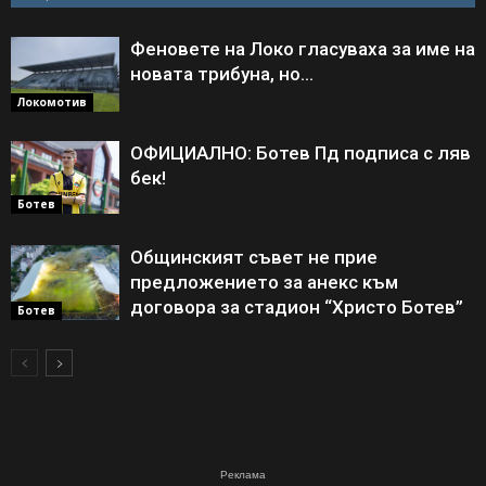
Феновете на Локо гласуваха за име на
новата трибуна, но…
Локомотив
ОФИЦИАЛНО: Ботев Пд подписа с ляв
бек!
Ботев
Общинският съвет не прие
предложението за анекс към
договора за стадион “Христо Ботев”
Ботев
Реклама