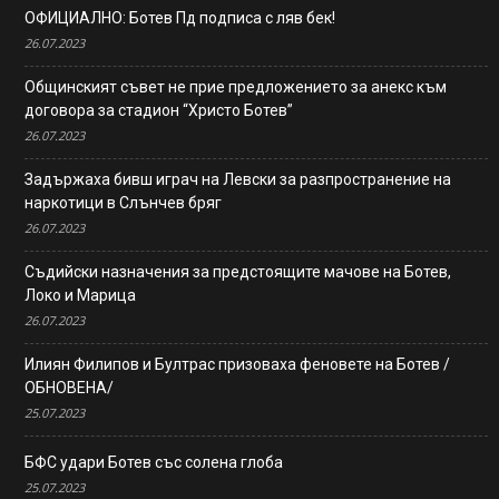
ОФИЦИАЛНО: Ботев Пд подписа с ляв бек!
26.07.2023
Общинският съвет не прие предложението за анекс към
договора за стадион “Христо Ботев”
26.07.2023
Задържаха бивш играч на Левски за разпространение на
наркотици в Слънчев бряг
26.07.2023
Съдийски назначения за предстоящите мачове на Ботев,
Локо и Марица
26.07.2023
Илиян Филипов и Бултрас призоваха феновете на Ботев /
ОБНОВЕНА/
25.07.2023
БФС удари Ботев със солена глоба
25.07.2023