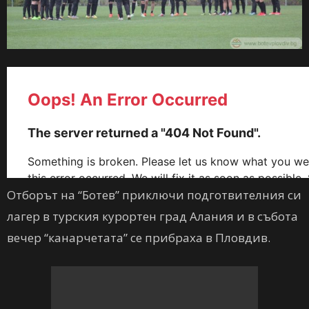
Отборът на “Ботев” приключи подготвителния си
лагер в турския курортен град Алания и в събота
вечер “канарчетата” се прибраха в Пловдив.