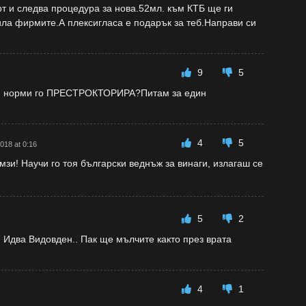
т и следва процедура за нова.52мл. към КТБ ще ги
ила фирмите.А плексигласа е подарък за теб.Направи си
9
5
нови норми го ПРЕСТРОКТОРИРА?Питам за един
4
5
018 at 0:16
зи! Научи го тоя български веднъж за винаги, излагаш се
5
2
. Идва Видовден.. Пак ще мълчите както през врата
4
1