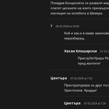
Пловдив.Концесията се разваля мар
платят циганите на които прехвърл
изолация на колибата в Шекера.
?
06.02.2018 at 19:56
Кой и как,и в какви зако
неразбиращ.
Хасан Клошарски
07.02.2
ПрестрУктУрира Рем
пред жалтити!
Центъра
07.02.2018 at 7:25
Преструктурира се друг път
Христосков. Крадци!
Центъра
07.02.2018 at 7:26