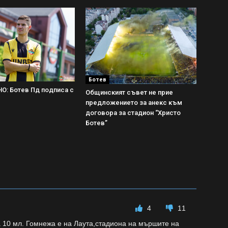
Ботев
: Ботев Пд подписа с
Общинският съвет не прие
предложението за анекс към
договора за стадион “Христо
Ботев”
4
11
 10 мл. Гомнежа е на Лаута,стадиона на мършите на