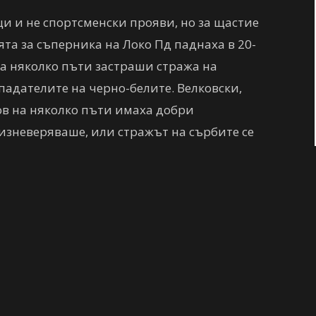
ци и не спортсменски прояви, но за щастие
ята за съперника на Локо Пд паднаха в 20-
на няколко пъти застраши стража на
падателите на черно-белите. Велковски,
ов на няколко пъти имаха добри
изневеряваше, или стражът на сърбите се