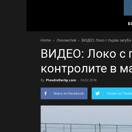
PlovdivDerby.com
Б
Home
Локомотив
ВИДЕО: Локо с първа загуба
ВИДЕО: Локо с 
контролите в м
By
PlovdivDerby.com
-
06.02.2018
Share on Facebook
Tweet on Twitt