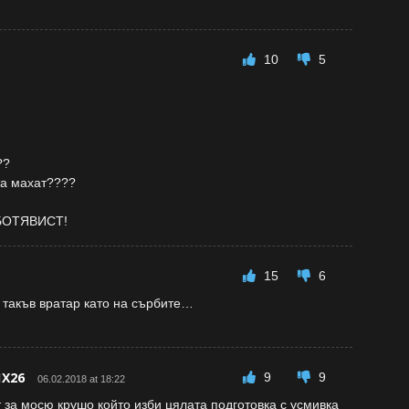
10
5
??
та махат????
БОТЯВИСТ!
15
6
 такъв вратар като на сърбите…
1Х26
9
9
06.02.2018 at 18:22
 за мосю крушо който изби цялата подготовка с усмивка