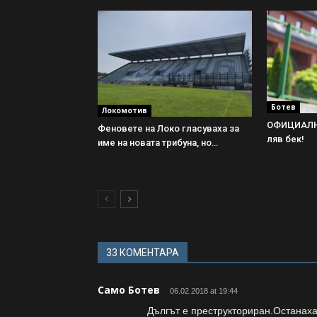
Ботев
Локомотив
ОФИЦИАЛНО
Феновете на Локо гласуваха за
ляв бек!
име на новата трибуна, но…
33 КОМЕНТАРА
Само Ботев
06.02.2018 at 19:44
Дългът е преструкториран.Останаха