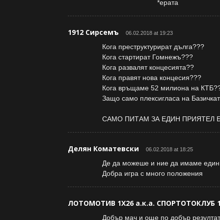
*ерата
1912 Сирсемъ
06.02.2018 at 19:23
Кога преструктурират дълга???
Кога стартират Гомнежъ???
Кога развалят концесията??
Кога правят нова концесия???
Кога връщаме 52 милиона на КТБ?
Защо само плексигласа на Базичка
САМО ПИТАМ ЗА ЕДИН ПРИЯТЕЛ 
Делян Коматевски
06.02.2018 at 18:25
Де да можеше и ние да имаме един
Добра игра с много положения
ЛОТОМОТИВ 1Х26 а.к.а. СПОРТОТОКЛУБ 
Добър мач и още по добър резултат