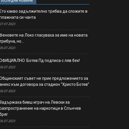
Последни новини
Ето какво задължително трябва да сложите в
плажната си чанта
27.07.2023
Феновете на Локо гласуваха за име на новата
трибуна, но…
26.07.2023
ОФИЦИАЛНО: Ботев Пд подписа с ляв бек!
26.07.2023
Общинският съвет не прие предложението за
анекс към договора за стадион “Христо Ботев”
26.07.2023
Задържаха бивш играч на Левски за
разпространение на наркотици в Слънчев
бряг
26.07.2023