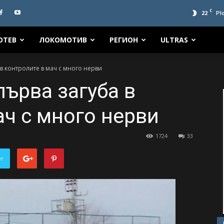
C
22
Pl
ОТЕВ
ЛОКОМОТИВ
РЕГИОН
ULTRAS
 в контролите в мач с много нерви
първа загуба в
ач с много нерви
1724
33
er