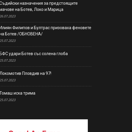
Съдийски назначения за предстоящите
мачове на Ботев, Локо и Марица
26.07.2023
Илиян Филипов и Бултрас призоваха феновете
на Ботев /ОБНОВЕНА/
25.07.2023
БФС удари Ботев със солена глоба
25.07.2023
Локомотив Пловдив на 97!
25.07.2023
Томаш иска трима
25.07.2023