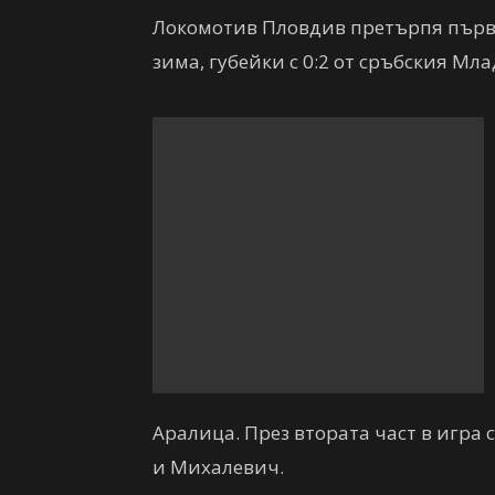
Локомотив Пловдив претърпя първа
зима, губейки с 0:2 от сръбския Мла
Аралица. През втората част в игра 
и Михалевич.