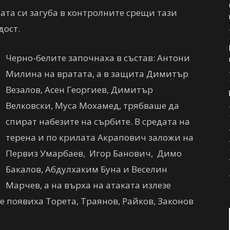
та си загуба в контролните срещи тази
дост.
Черно-белите започнаха в състав: Антони
Милина на вратата, а в защита Димитър
Везалов, Асен Георгиев, Димитър
Велковски, Муса Мохамед, трябваше да
спират набезите на сърбите. В средата на
терена и по крилата Акрапович заложи на
Первиз Умарбаев, Игор Банович, Димо
Бакалов, Абдулхаким Буна и Веселин
Марчев, а на върха на атаката излезе
се появиха Торета, Траянов, Райков, Законов