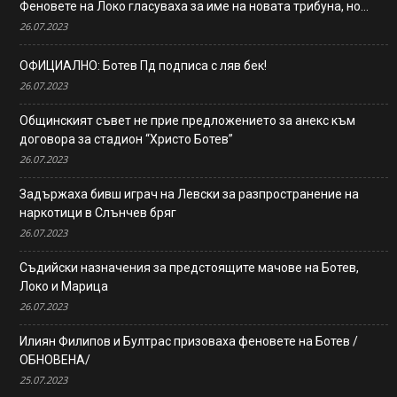
Феновете на Локо гласуваха за име на новата трибуна, но…
26.07.2023
ОФИЦИАЛНО: Ботев Пд подписа с ляв бек!
26.07.2023
Общинският съвет не прие предложението за анекс към
договора за стадион “Христо Ботев”
26.07.2023
Задържаха бивш играч на Левски за разпространение на
наркотици в Слънчев бряг
26.07.2023
Съдийски назначения за предстоящите мачове на Ботев,
Локо и Марица
26.07.2023
Илиян Филипов и Бултрас призоваха феновете на Ботев /
ОБНОВЕНА/
25.07.2023