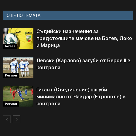
ОЩЕ ПО ТЕМАТА
Съдийски назначения за
предстоящите мачове на Ботев, Локо
и Марица
Ботев
Левски (Карлово) загуби от Берое II в
контрола
Регион
Гигант (Съединение) загуби
минимално от Чавдар (Етрополе) в
контрола
Регион