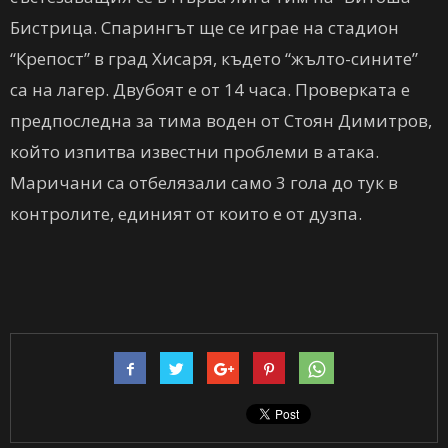
Бистрица. Спарингът ще се играе на стадион
“Крепост” в град Хисаря, където “жълто-сините”
са на лагер. Двубоят е от 14 часа. Проверката е
предпоследна за тима воден от Стоян Димитров,
който изпитва известни проблеми в атака.
Маричани са отбелязали само 3 гола до тук в
контролите, единият от които е от дузпа.