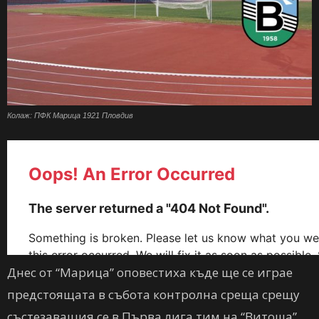
Колаж: ПФК Марица 1921 Пловдив
Днес от “Марица” оповестиха къде ще се играе
предстоящата в събота контролна среща срещу
състезаващия се в Първа лига тим на “Витоша”