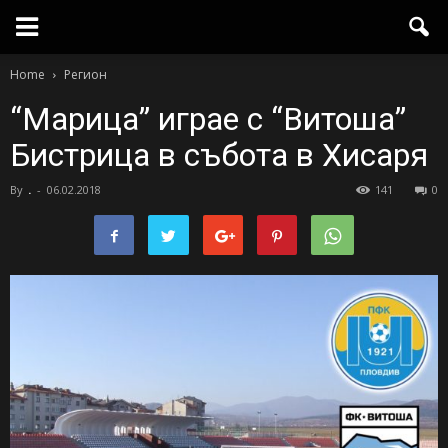
Home
Регион
“Марица” играе с “Витоша”
Бистрица в събота в Хисаря
By
.
-
06.02.2018
141
0