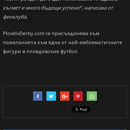
късмет и много бъдещи успехи!”, написаха от
фенклуба.
PlovdivDerby.com се присъединява към
пожеланията към една от най-емблематичните
фигури в пловдивския футбол.