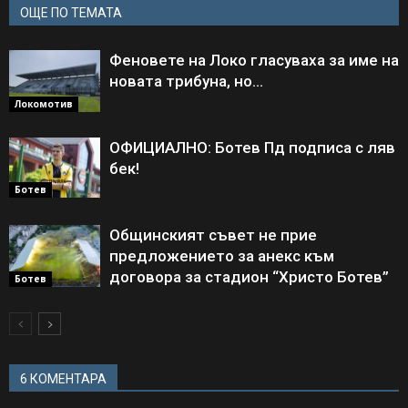
ОЩЕ ПО ТЕМАТА
Феновете на Локо гласуваха за име на
новата трибуна, но…
Локомотив
ОФИЦИАЛНО: Ботев Пд подписа с ляв
бек!
Ботев
Общинският съвет не прие
предложението за анекс към
договора за стадион “Христо Ботев”
Ботев
6 КОМЕНТАРА