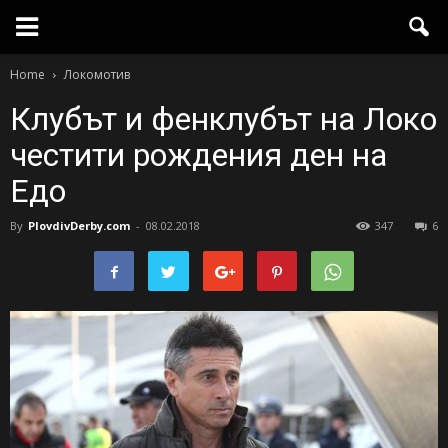
Home
Локомотив
Клубът и фенклубът на Локо
честити рождения ден на
Едо
By
PlovdivDerby.com
-
08.02.2018
347
6