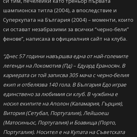
си тим, печелейки като треньор първата
шампионска титла (2004), а впоследствие и
Суперкупата на България (2004) – моменти, които
си остават незабразими за всички “черно-бели”
фенове”, написаха в официалния сайт на клуба.
“Днес 57 години навършва една от най-големите
легенди на Локомотив (Пд) – Едуард Ераносян. В
кариерата си той записва 305 мача с черно-белия
екип и отбелязва 140 гола. В България Едо играе
единствено за любимия си клуб. В чужбина е
носил екипите на Аполон (Каламария, Гърция),
Витория (Сетубал, Португалия), Лейшоеш
(Матосиньос, Португалия) и Боавища (Порто,
Португалия). Носител е на Купата на Съветската