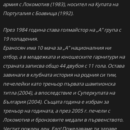
армия с Локомотив (1983), носител на Купата на
Португалия с Боавища (1992).
През 1984 година става голмайстор на „А” група с
19 попадения.
Ераносян има 10 мача за „А” националния ни
отбор, а в младежката и юношеските гарнитури на
страната записва общо 44 двубоя с 11 гола. Остава
завинаги в клубната история на родния си тим,
печелейки като треньор първата шампионска
титла (2004), а впоследствие и Суперкупата на
България (2004). Същата година е избран за
треньор на годината, а през 2005 г. печели с
Локомотив и бронзовите медали в първенството.
Честит рожден ден, Едо! Пожелаваме ти здраве,