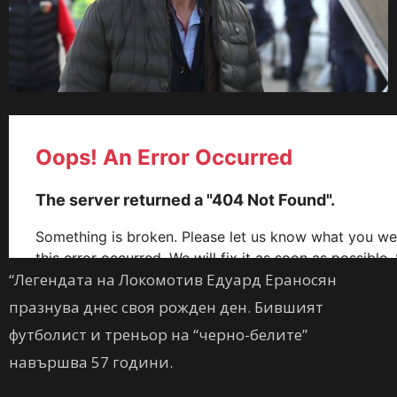
“Легендата на Локомотив Едуард Ераносян
празнува днес своя рожден ден. Бившият
футболист и треньор на “черно-белите”
навършва 57 години.