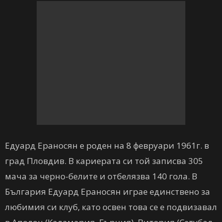
Едуард Ераносян е роден на 8 февруари 1961г. в
град Пловдив. В кариерата си той записва 305
мача за черно-белите и отбелязва 140 гола. В
България Едуард Ераносян играе единствено за
любимия си клуб, като освен това се е подвизавал