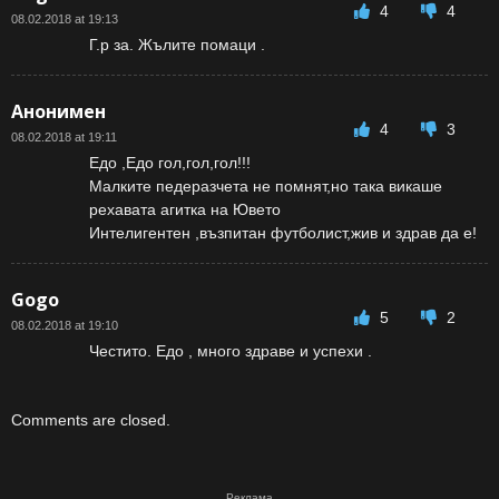
4
4
08.02.2018 at 19:13
Г.р за. Жълите помаци .
Анонимен
4
3
08.02.2018 at 19:11
Едо ,Едо гол,гол,гол!!!
Малките педеразчета не помнят,но така викаше
рехавата агитка на Ювето
Интелигентен ,възпитан футболист,жив и здрав да е!
Gogo
5
2
08.02.2018 at 19:10
Честито. Едо , много здраве и успехи .
Comments are closed.
Реклама