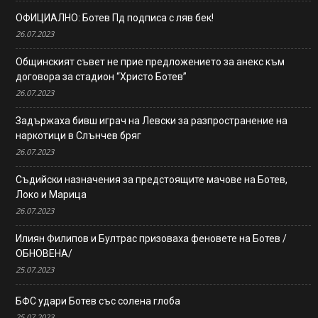
ОФИЦИАЛНО: Ботев Пд подписа с ляв бек!
26.07.2023
Общинският съвет не прие предложението за анекс към
договора за стадион “Христо Ботев”
26.07.2023
Задържаха бивш играч на Левски за разпространение на
наркотици в Слънчев бряг
26.07.2023
Съдийски назначения за предстоящите мачове на Ботев,
Локо и Марица
26.07.2023
Илиян Филипов и Бултрас призоваха феновете на Ботев /
ОБНОВЕНА/
25.07.2023
БФС удари Ботев със солена глоба
25.07.2023