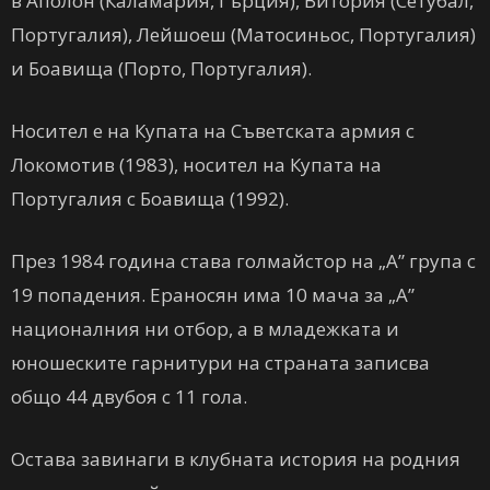
в Аполон (Каламария, Гърция), Витория (Сетубал,
Португалия), Лейшоеш (Матосиньос, Португалия)
и Боавища (Порто, Португалия).
Носител е на Купата на Съветската армия с
Локомотив (1983), носител на Купата на
Португалия с Боавища (1992).
През 1984 година става голмайстор на „А” група с
19 попадения. Ераносян има 10 мача за „А”
националния ни отбор, а в младежката и
юношеските гарнитури на страната записва
общо 44 двубоя с 11 гола.
Остава завинаги в клубната история на родния