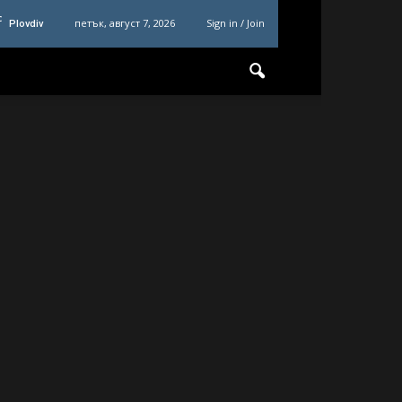
C
петък, август 7, 2026
Sign in / Join
Plovdiv