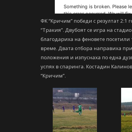
ФК “Кричим” победи с резултат 2:1 
“Тракия”. Двубоят се игра на стади
благодариха на феновете посетили
време. Двата отбора направиха прия
положения и изпуснаха по една дуз
успях в спаринга. Костадин Калинов
“Кричим”.