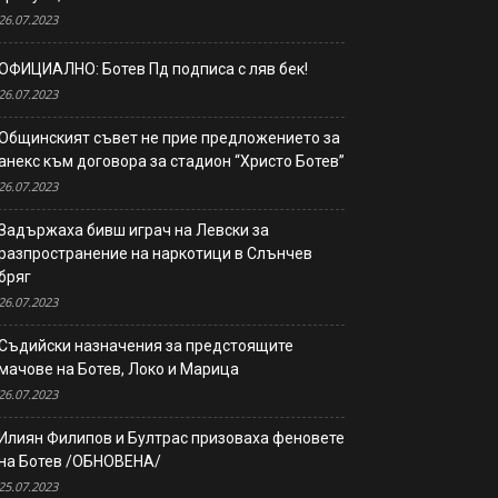
26.07.2023
ОФИЦИАЛНО: Ботев Пд подписа с ляв бек!
26.07.2023
Общинският съвет не прие предложението за
анекс към договора за стадион “Христо Ботев”
26.07.2023
Задържаха бивш играч на Левски за
разпространение на наркотици в Слънчев
бряг
26.07.2023
Съдийски назначения за предстоящите
мачове на Ботев, Локо и Марица
26.07.2023
Илиян Филипов и Бултрас призоваха феновете
на Ботев /ОБНОВЕНА/
25.07.2023