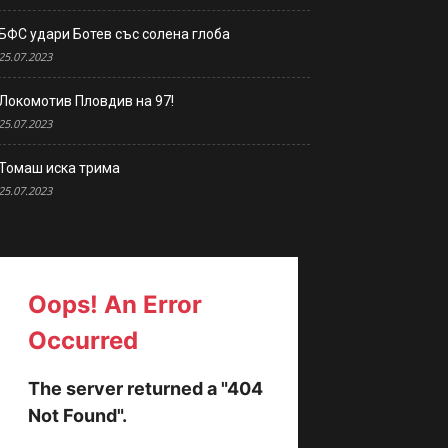
БФС удари Ботев със солена глоба
25.07.2023
Локомотив Пловдив на 97!
25.07.2023
Томаш иска трима
25.07.2023