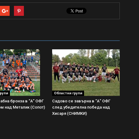
рупи
Областни групи
абна бронза в “А” ОФГ
Садово се завърна в “А” ОФГ
м над Металик (Сопот)
след убедителна победа над
Хисаря (СНИМКИ)