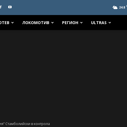
24.8
ОТЕВ
ЛОКОМОТИВ
РЕГИОН
ULTRAS
ия” Стамболийски в контрола