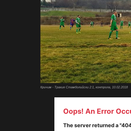
Кричим - Тракия Стамболийски 2:1, контрола, 10.02.2018