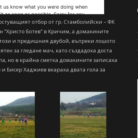
гостуващият отбор от гр. Стамболийски – ФК
он “Христо Ботев” в Кричим, а домакините
 този и предишния двубой, въпреки лошото
тен за гледане мач, като създадоха доста
па, но в крайна сметка домакините записаха
 и Бисер Хаджиев вкараха двата гола за