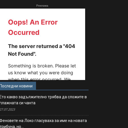
Реклама
Последни новини
Ето какво задължително трябва да сложите в
плажната си чанта
27.07.2023
Феновете на Локо гласуваха за име на новата
трибуна, но…