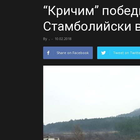
“Кричим” побед
Стамболийски в
By
.
-
10.02.2018
Share on Facebook
Tweet on Twitt