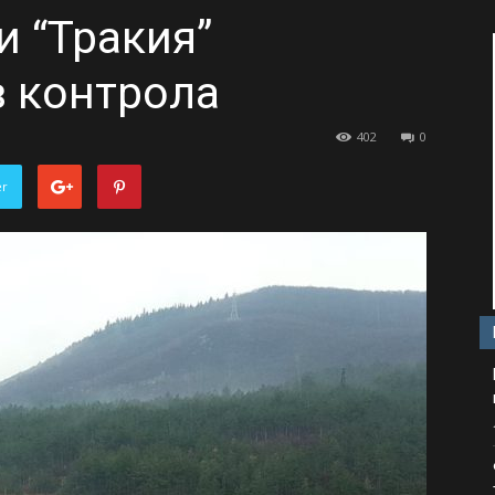
и “Тракия”
 контрола
402
0
er