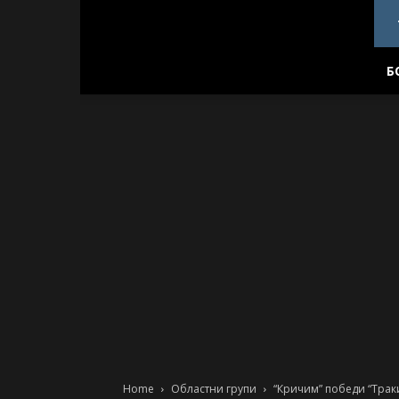
PlovdivDerby.com
Б
Home
Областни групи
“Кричим” победи “Трак