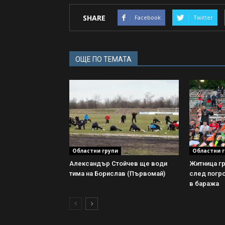
SHARE
Facebook
Twitter
ОЩЕ ПО ТЕМАТА
Областни групи
Областни г
Александър Стойчев ще води
Житница гр
тима на Борислав (Първомай)
след погро
в баража