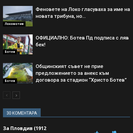
Феновете на Локо гласуваха за име на
новата трибуна, но…
Локомотив
ОФИЦИАЛНО: Ботев Пд подписа с ляв
бек!
Ботев
Общинският съвет не прие
предложението за анекс към
договора за стадион “Христо Ботев”
Ботев
30 КОМЕНТАРА
За Пловдив (1912