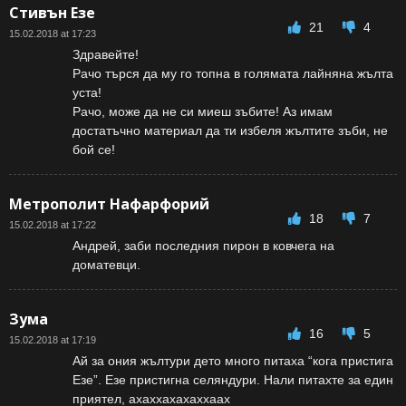
Стивън Езе
21
4
15.02.2018 at 17:23
Здравейте!
Рачо търся да му го топна в голямата лайняна жълта
уста!
Рачо, може да не си миеш зъбите! Аз имам
достатъчно материал да ти избеля жълтите зъби, не
бой се!
Метрополит Нафарфорий
18
7
15.02.2018 at 17:22
Андрей, заби последния пирон в ковчега на
доматевци.
Зума
16
5
15.02.2018 at 17:19
Ай за ония жълтури дето много питаха “кога пристига
Езе”. Езе пристигна селяндури. Нали питахте за един
приятел, ахаххахахаххаах