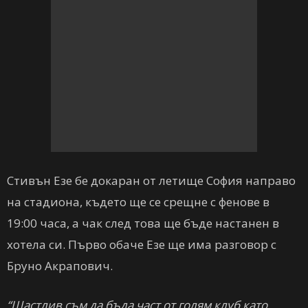
Стивън Езе бе докаран от летище София направо
на стадиона, където ще се срещне с фенове в
19:00 часа, а чак след това ще бъде настанен в
хотела си. Първо обаче Езе ще има разговор с
Бруно Акрапович.
“Щастлив съм да бъда част от голям клуб като