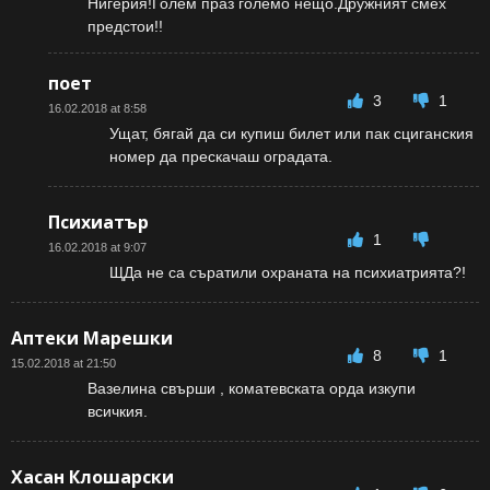
Нигерия!Голем праз големо нещо.Дружният смех
предстои!!
поет
3
1
16.02.2018 at 8:58
Ущат, бягай да си купиш билет или пак сциганския
номер да прескачаш оградата.
Психиатър
1
16.02.2018 at 9:07
ЩДа не са съратили охраната на психиатрията?!
Аптеки Марешки
8
1
15.02.2018 at 21:50
Вазелина свърши , коматевската орда изкупи
всичкия.
Хасан Клошарски