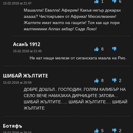
1
6
15.02.2018 at 21:47
Машалла! Евалла! Аферим! Какъв негър докарах
ааааа? Чистокръвен от Африка! Мюсюлманин!
Жалтити имат жалто на гащити! Тоя как ще пори
жалтииииии Аллах акбар! Саде Локо!
АсанЪ 1912
8
15.02.2018 at 21:49
Не кат нащи мелези от сиганската маала на Рио.
ШИБАЙ ЖЪЛТИТЕ
8
2
15.02.2018 at 20:59
ДОБРЕ ДОШЪЛ.. ГОСПОДИН..ГОЛЯМ КАЛИБЪР НА
СЕЛО ВЕЧЕ НАМАЗАХА ДИРНИЦИТЕ ЗАТОВА…
ШИБАЙ ЖЪЛТИТЕ….. ШИБАЙ ЖЪЛТИТЕ…. ШИБАЙ
ЖЪЛТИТЕ
Ботяфъ
5
2
15.02.2018 at 20:16