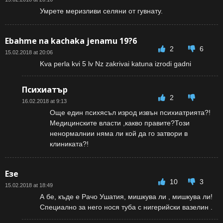
Умрете меризливи селяни от гувнату.
Ebahme na kachaka jenamu 19?6
2
6
15.02.2018 at 20:06
Kva perla kvi 5 lv Nz zakrivai katuna izrodi gadni
Психиатър
2
16.02.2018 at 9:13
Още един психясъл изрод извън психиатрията?!
Медицинските власти ,какво правите?Този
ненормалнии няма ли кой да го затвори в
клиниката?!
Езе
10
3
15.02.2018 at 18:49
А бе, къде е Рачо Ушатия, мишкува ли , мишкува ли!
Специално за него нося туба с нигерийски вазелин .