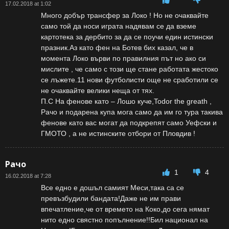
17.02.2018 at 1:02
Много добър трансфер за Локо ! Но не очаквайте
само той да носи играта надявам се да вземе
картотека за дербито за да се поучи един истински
празник.Аз като фен на Ботев бих казал, че в
момента Локо върви по правилния път но ако си
мислите , че само с този ще стане работата жестоко
се лъжете.11 нови футболисти още не сработили се
не очаквайте велики неща от тях.
П.С На фенове като – Лошо куче,Todor the greath ,
Рачо и подарена купа мога само да им го тура такива
фенове като вас могат да подкрепят само Уефски и
ГМОТО , а не истинските отбори от Пловдив !
Рачо
1
4
16.02.2018 at 7:28
Все едно е дошъл самият Меси,така са се
превъзбудили бандата!Даже не им прави
впечатление,че от времето на Коко,до сега нямат
нито едно свястно попълнение!!Бил национал на