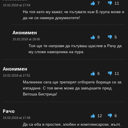
7
11
15.02.2018 at 17:54
На тоя като му кажат, че пътувате към Б група може и
да не си намери документите!
Анонимен
8
5
15.02.2018 at 18:06
Тоя ще те направи да пътуваш щаслив а Рачу да
му сложи наморника на пура
Анонимен
6
11
15.02.2018 at 17:51
Малеееее сега ще треперят отборите борище се за
изпадане. С тоя вече може да завършите пред
Витоша Бистрица!
Рачо
12
6
15.02.2018 at 17:48
Да са еба в простия, злобен и комплексарски, жълт,