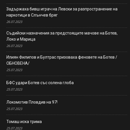
Задържаха бивш играч на Левски за разпространение на
наркотици в Слънчев бряг
26.07.2023
Съдийски назначения за предстоящите мачове на Ботев,
Локо и Марица
26.07.2023
Илиян Филипов и Бултрас призоваха феновете на Ботев /
ОБНОВЕНА/
25.07.2023
БФС удари Ботев със солена глоба
25.07.2023
Локомотив Пловдив на 97!
25.07.2023
Томаш иска трима
25.07.2023