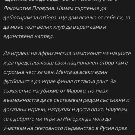
Локомотив Пловдив. Нямам търпение да
дебютирам за отбора. Ще дам всичко от себе си, за
да може този велик клуб да върви само и
единствено напред.
Да играеш на Африканския шампионат на нациите
и да представляваш своя национален отбор там е
огромна чест за мен. Мечта за всеки един
футболист е да играе финал от такъв ранг. За
съжаление изгубихме от Мароко, но имах
възможността да се състезавам редом със силни и
доказани играчи, натрупах и доста опит. Надявам
се с добрите ми игри за Нигерия да мога да
участвам на световното първенство в Русия през