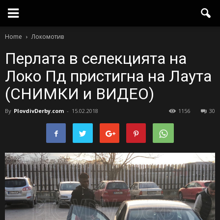
Home
Локомотив
Перлата в селекцията на
Локо Пд пристигна на Лаута
(СНИМКИ и ВИДЕО)
By
PlovdivDerby.com
-
15.02.2018
1156
30