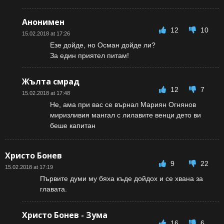
Анонимен
12
10
15.02.2018 at 17:26
Езе дойде, но Осман дойде ли?
За един приятел питам!
Жълта смрад
12
7
15.02.2018 at 17:48
Не, ама при вас се върнал Мариян Огнянов
миризливия мангал с лилавите венци дето ви
беше капитан
Христо Бонев
9
22
15.02.2018 at 17:19
Първите думи му бяха къде дойдох и се хвана за
главата.
Христо Бонев - Зума
16
6