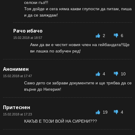
селски гъз!!!
Тоя дойде и сега няма какви глупости да питам, пиша
и да се заяждам!
Рачо ибачо
2
6
15.02.2018 at 18:57
Ами да ви е честит новия член на гейбандата!!Ще
ви лашка по азбучен ред!
Анонимен
4
10
15.02.2018 at 17:47
Само дето си забрави документите и ще трябва да се
върне до Нигерия!
Притеснен
19
4
15.02.2018 at 17:23
КАКЪВ Е ТОЗИ ВОЙ НА СИРЕНИ???