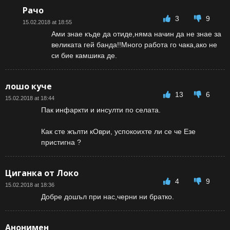
Рачо
3
9
15.02.2018 at 18:55
Ами знае къде да отиде,няма начин да не знае за
великата гей банда!!Много работа го чака,ако не
си бие камшика де.
лошо куче
13
6
15.02.2018 at 18:44
Пак инфаркти и инсулти по селата.
Как сте жълти кОври, успокоихте ли се че Езе
пристигна ?
Циганка от Локо
4
9
15.02.2018 at 18:36
Добре дошъл при нас,черни ни братко.
Анонимен