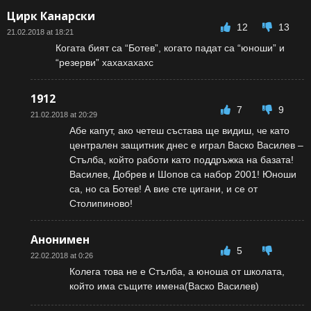
Цирк Канарски
12
13
21.02.2018 at 18:21
Когата бият са “Ботев”, когато падат са “юноши” и
“резерви” хахахахахс
1912
7
9
21.02.2018 at 20:29
Абе капут, ако четеш състава ще видиш, че като
централен защитник днес е играл Васко Василев –
Стълба, който работи като поддръжка на базата!
Василев, Добрев и Шопов са набор 2001! Юноши
са, но са Ботев! А вие сте цигани, и се от
Столипиново!
Анонимен
5
22.02.2018 at 0:26
Колега това не е Стълба, а юноша от школата,
който има същите имена(Васко Василев)