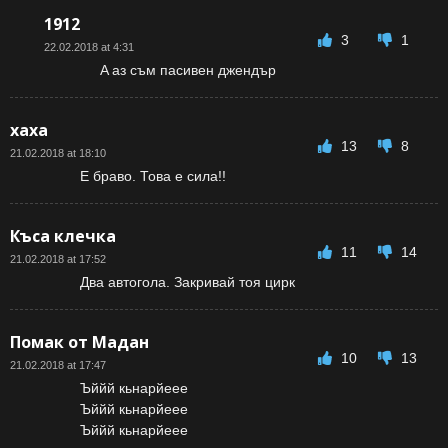
1912
3
1
22.02.2018 at 4:31
A aз съм пасивен джендър
хаха
13
8
21.02.2018 at 18:10
Е браво. Това е сила!!
Къса клечка
11
14
21.02.2018 at 17:52
Два автогола. Закривай тоя цирк
Помак от Мадан
10
13
21.02.2018 at 17:47
Ъййй кьнарйеее
Ъййй кьнарйеее
Ъййй кьнарйеее