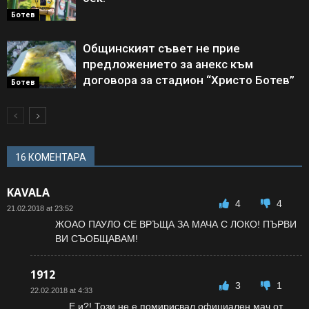
Ботев
Общинският съвет не прие
предложението за анекс към
договора за стадион “Христо Ботев”
Ботев
16 КОМЕНТАРА
KAVALA
4
4
21.02.2018 at 23:52
ЖОАО ПАУЛО СЕ ВРЪЩА ЗА МАЧА С ЛОКО! ПЪРВИ
ВИ СЪОБЩАВАМ!
1912
3
1
22.02.2018 at 4:33
Е и?! Този не е помирисвал официален мач от