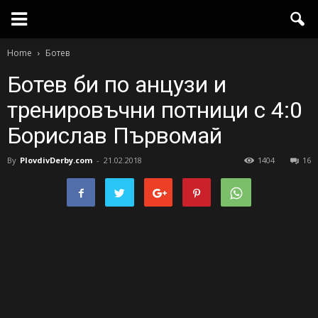
Home
Ботев
Ботев би по анцузи и
тренировъчни потници с 4:0
Борислав Първомай
By
PlovdivDerby.com
-
21.02.2018
1404
16