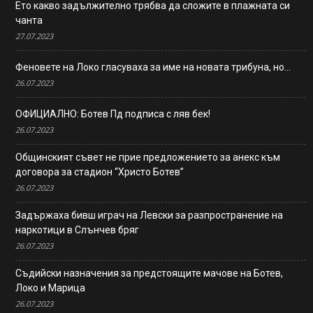
Ето какво задължително трябва да сложите в плажната си
чанта
27.07.2023
Феновете на Локо гласуваха за име на новата трибуна, но…
26.07.2023
ОФИЦИАЛНО: Ботев Пд подписа с ляв бек!
26.07.2023
Общинският съвет не прие предложението за анекс към
договора за стадион “Христо Ботев”
26.07.2023
Задържаха бивш играч на Левски за разпространение на
наркотици в Слънчев бряг
26.07.2023
Съдийски назначения за предстоящите мачове на Ботев,
Локо и Марица
26.07.2023