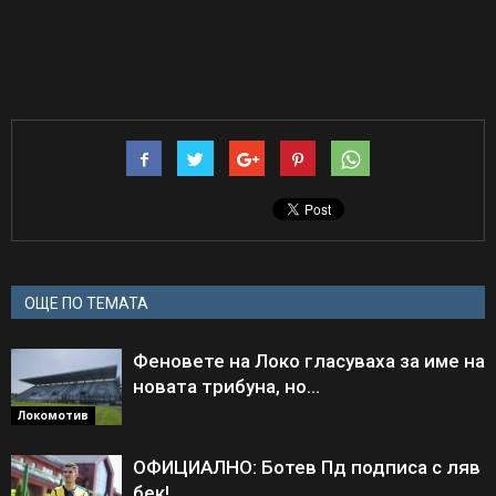
ОЩЕ ПО ТЕМАТА
Феновете на Локо гласуваха за име на
новата трибуна, но…
Локомотив
ОФИЦИАЛНО: Ботев Пд подписа с ляв
бек!