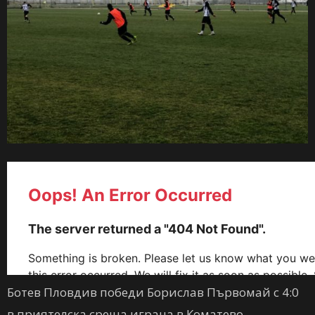
Ботев Пловдив победи Борислав Първомай с 4:0
в приятелска среща играна в Коматево.