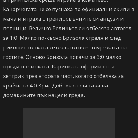
Канарчетата не се пуснаха по официални екипи в
мача и играха с тренировъчните си анцузи и
потници. Величко Величков си отбеляза автогол
за 1:0. Малко по-късно Бризола стреля и след
рикошет топката се озова отново в мрежата на
гостите. Отново Бризола покачи за 3:0 малко
преди почивката. Кариоката оформи своя
хеттрик през втората част, когато отбеляза за
крайното 4:0.Крис Добрев от състава на
домакините пък нацели греда.