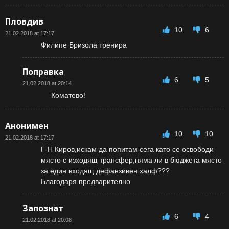
Пловдив
10
6
21.02.2018 at 17:17
Филипе Бризола тренира
Поправка
6
5
21.02.2018 at 20:14
Коматево!
Анонимен
10
10
21.02.2018 at 17:17
Г-Н Киров,искам да попитам сега като се освободи
място с изходящ трансфер,няма ли в бюджета място
за един входящ дефанзивен халф???
Благодаря предварително
Запознат
6
4
21.02.2018 at 20:08