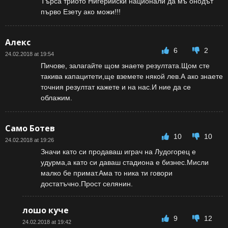
Търса триото Нигерийски национали да мъ онодът
първо Езету ако можи!!!
Алекс
6
2
24.02.2018 at 19:54
Пичове, залагайте щом знаете резултата.Щом сте
такива капацитети,ще вземете някой лев.А ако знаете
точния резултат кажете и на нас.И ние да се
облажим.
Само Ботев
10
10
24.02.2018 at 19:26
Значи като си продаваш играч на Лудогорец е
удурма,а като си даваш стадиона е бизнес.Мисли
малко бе примат.Ама то ника ти говори
достатъчно.Прост селянин.
лошо куче
9
12
24.02.2018 at 19:42