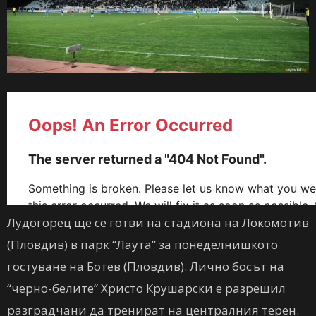
Лудогорец ще се готви на стадиона на Локомотив
(Пловдив) в парк “Лаута” за понеделнишкото
гостуване на Ботев (Пловдив). Лично босът на
“черно-белите” Христо Крушарски е разрешил
разградчани да тренират на централния терен.