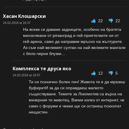
Хасан Клошарски
22
22
24.02.2018 at 16:37
На всеки си даваме задниците, особено на братята
мюсюлмани от рязанград и гей-приятелките ни от
гей-арена, само да направим мръсно на жълтурите.
Аз съм най-великият султан на най-великите мангали
с бяло-черни блузки…
Комплекса те друса яко
12
5
24.02.2018 at 18:57
Ти си психично болен пич! Живота ти е да мразиш
буфиритИ за да си оправдаеш жалкото
съществуване. Темите за Локомотив са върха на
мизерния ти животец. Вземи излез от интернет, че
само с форуми и чекии ще си останеш психопат
нещастен.