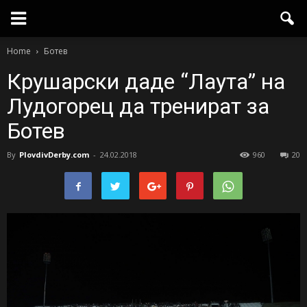
Home
Ботев
Крушарски даде “Лаута” на
Лудогорец да тренират за
Ботев
By
PlovdivDerby.com
-
24.02.2018
960
20