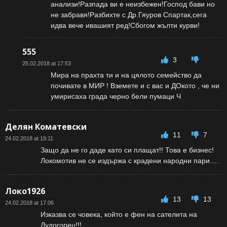
анализи!Разпада ви е неизбежен!Господ бави но
не забравя!Разбихте с Др.Гяуров Спартак,сега
идва вече ивашият ред!Сбогом жълти курви!
555
3
25.02.2018 at 17:53
Мира на прахта ти и на цялото семейство да
почивате в МИР ! Вземете и с вас и ДОкото , че ни
умирисаха града черно бели пумаци Ч
Делян Коматевски
11
7
24.02.2018 at 19:11
Защо да не го даде като си плащат!! Това е бизнес!
Локомотив не се издържа с крадени народни пари….
Локо1926
13
13
24.02.2018 at 17:06
Изказва се човека, който е фен на сателита на
Лудогорец!!!