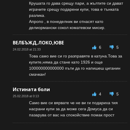
Крушата го дава срещу пари, а жълтите си дават
играчите срещу подарени купи, това е тънката
разлика.
Апропо , в понеделник ви отнасят като
делиормански сокол коматевски мисир.
ВЕЛБЪЖД,ЛОКО,ЮВЕ
6
5
24.02.2018 at 21:33
Това само вие си го разправяте в катуна.Това за
купите,няма да стане като 1926 и още
100000000000000 пъти да го напишеш циганин
смачкан!
Истината боли
4
5
25.02.2018 at 0:13
Само вие си вярвате че не ви ги подариха тия
насрани купи за да може сега Домуса да си
пазарува от вас на спокойствие помак прост