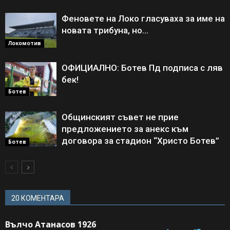
Феновете на Локо гласуваха за име на
новата трибуна, но…
Локомотив
ОФИЦИАЛНО: Ботев Пд подписа с ляв
бек!
Ботев
Общинският съвет не прие
предложението за анекс към
договора за стадион “Христо Ботев”
Ботев
20 КОМЕНТАРА
Вълчо Атанасов 1926