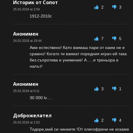
Историк от Сопот
2
3
25.02.2018 at 2:54
1912-2010г.
Анонимен
7
5
24.02.2018 at 19:44
Ами естествено! Като взимаш пари от наем не е
срамно! Когато ти взимат поредния играч ей така
без съпротива е унижение! А…..и треньора е
напът!
Анонимен
3
1
25.02.2018 at 0:11
30 000 lv….
Доброжелател
2
4
25.02.2018 at 2:52
Тодоре,мий си чиниите !От олигофрени не искаме