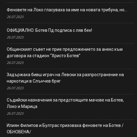
Феновете на Локо гласуваха за име на новата трибуна, но…
26.07.2023
ОФИЦИАЛНО: Ботев Пд подписа с ляв бек!
26.07.2023
Общинският съвет не прие предложението за анекс към
договора за стадион “Христо Ботев”
26.07.2023
Задържаха бивш играч на Левски за разпространение на
наркотици в Слънчев бряг
26.07.2023
Съдийски назначения за предстоящите мачове на Ботев,
Локо и Марица
26.07.2023
Илиян Филипов и Бултрас призоваха феновете на Ботев /
ОБНОВЕНА/