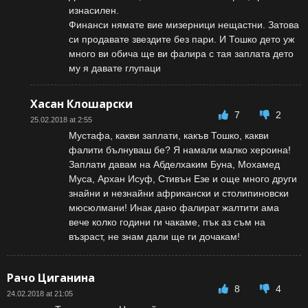
изнасилен.
Финанси нямате вие мизерници нещастни. Затова
си продавате звездите без пари. И Тошко дето уж
много ви обича ще ви фалира с тая заплата дето
му я давате глупаци
Хасан Клошарски
7
2
25.02.2018 at 2:55
Мустафа, какви заплати, какъв Тошко, какви
фалити бълнуваш бе? Я намали малко хероина!
Заплати давам на Абделхаким Буна, Мохамед
Муса, Архан Исуф, Стивън Езе и още много други
знайни и незнайни африкански и столипиновски
мюсюлмани! Инак дано фалират жалтити ама
вече колко години ги чакаме, пък аз съм на
възраст, не знам дали ще ги дочакам!
Рачо Циганина
8
4
24.02.2018 at 21:05