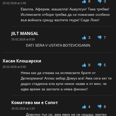
8
3
25.02.2018 at 2:49
Евалла, Аферим, машалла! Ашкулсун! Така трябва!
Ислямските отбори трябва да си помагаме особено
във войната срещу жалтити гяури! Саде Локо!
JILT MANGAL
3
7
25.02.2018 at 8:59
DATI SERA V USTATA BOTEVCIGANIN.
Хасан Клошарски
8
5
25.02.2018 at 0:40
Няма как да откажа на ислямските братя от
Делиормана! Аллах акбар Домуз ага! Ама сега кат ти
дадох стадиона ела купи некое чааве и от мен, че
идва време за заплати а няма финанс!
Коматево ми е Сопот
4
8
25.02.2018 at 1:24
Доволно тъп си, ама явно не се сещаш, кретен