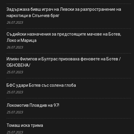
Задържаха бивш играч на Левски за разпространение на
наркотици в Слънчев бряг
26.07.2023
Съдийски назначения за предстоящите мачове на Ботев,
Локо и Марица
26.07.2023
Илиян Филипов и Бултрас призоваха феновете на Ботев /
ОБНОВЕНА/
25.07.2023
БФС удари Ботев със солена глоба
25.07.2023
Локомотив Пловдив на 97!
25.07.2023
Томаш иска трима
25.07.2023