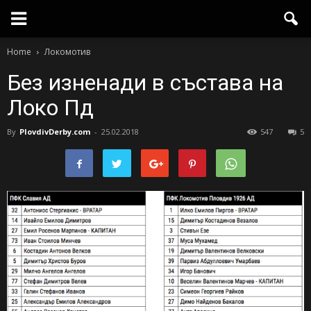
Home
Локомотив
Без изненади в състава на
Локо Пд
By
PlovdivDerby.com
-
25.02.2018
547
5