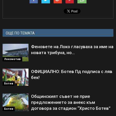
ОЩЕ ПО ТЕМАТА
Феновете на Локо гласуваха за име на
новата трибуна, но…
Локомотив
ОФИЦИАЛНО: Ботев Пд подписа с ляв
бек!
Ботев
Общинският съвет не прие
предложението за анекс към
договора за стадион “Христо Ботев”
Ботев