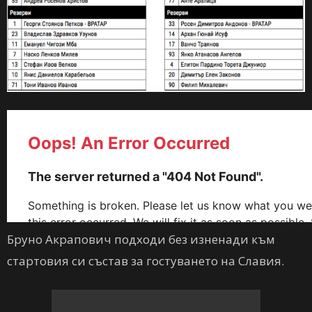
Бруно Акрапович подходи без изненади към
стартовия си състав за гостуването на Славия.