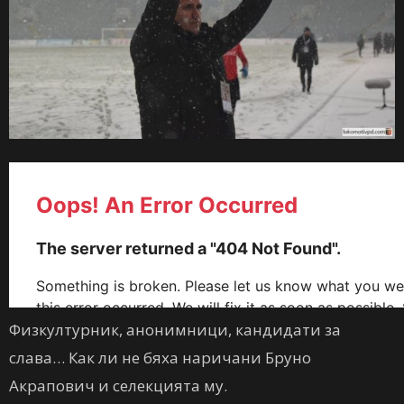
Физкултурник, анонимници, кандидати за
слава… Как ли не бяха наричани Бруно
Акрапович и селекцията му.