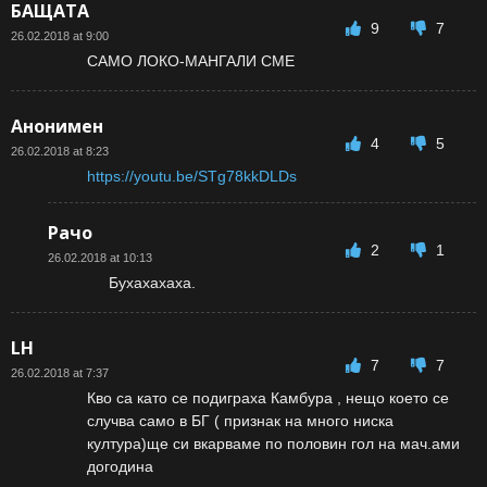
БАЩАТА
9
7
26.02.2018 at 9:00
САМО ЛОКО-МАНГАЛИ СМЕ
Анонимен
4
5
26.02.2018 at 8:23
https://youtu.be/STg78kkDLDs
Рачо
2
1
26.02.2018 at 10:13
Бухахахаха.
LH
7
7
26.02.2018 at 7:37
Кво са като се подиграха Камбура , нещо което се
случва само в БГ ( признак на много ниска
култура)ще си вкарваме по половин гол на мач.ами
догодина