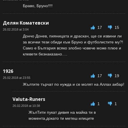
Браво, Бруно!!!!
Делян Коматевски
17
15
26.02.2018 at 3:04
Дончо Донев, пияницата и драскач, ще се извини ли
за всички тези обиди към Бруно и футболистите му?!
Само е България всяко злобно човече може плюе и
клевети безнаказано….
1926
17
19
25.02.2018 at 23:55
Жълтите търчат по нужда и се молят на Аллах акбар!
Valuta-Runers
1
1
26.02.2018 at 10:38
ЖълТити пукат дивия на майка ти в
момента,докато ти метеш илиците