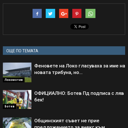
ОЩЕ ПО ТЕМАТА
Феновете на Локо гласуваха за име на
новата трибуна, но…
Локомотив
ОФИЦИАЛНО: Ботев Пд подписа с ляв
бек!
Ботев
Общинският съвет не прие
предложението за анекс към