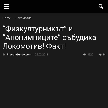
Home
Локомотив
“Физкултурникът” и
“Анонимниците” събудиха
Локомотив! Факт!
By
PlovdivDerby.com
-
25.02.2018
1520
14