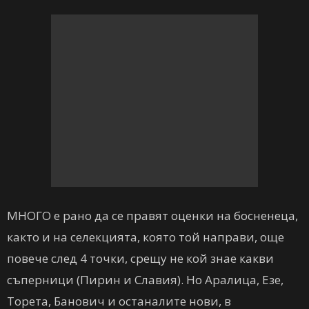
МНОГО е рано да се правят оценки на босненеца,
както и на селекцията, която той направи, още
повече след 4 точки, срещу не кой знае какви
съперници (Пирин и Славия). Но Аралица, Езе,
Торета, Банович и останалите нови, в