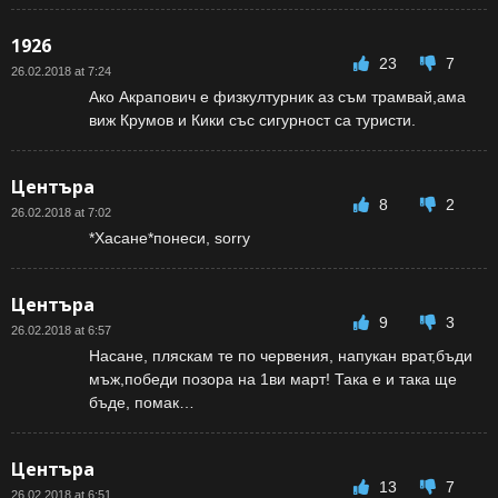
1926
23
7
26.02.2018 at 7:24
Ако Акрапович е физкултурник аз съм трамвай,ама
виж Крумов и Кики със сигурност са туристи.
Центъра
8
2
26.02.2018 at 7:02
*Хасане*понеси, sorry
Центъра
9
3
26.02.2018 at 6:57
Насане, пляскам те по червения, напукан врат,бъди
мъж,победи позора на 1ви март! Така е и така ще
бъде, помак…
Центъра
13
7
26.02.2018 at 6:51