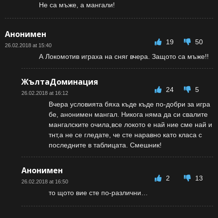
Не са мъже, а мангали!
Анонимен
19
50
26.02.2018 at 15:40
А Локомотив играха на сняг вчера. Защото са мъже!!
ЖълтаДоминация
24
5
26.02.2018 at 16:12
Вчера условията бяха къде къде по-добри за игра
бе, анонимен мангал. Никога няма да си свалите
мангалските очила,все локото е най ние сме най и
тнт,а не се гледате, че сте наравно като класа с
последните в таблицата. Смешник!
Анонимен
2
13
26.02.2018 at 16:50
то щото вие сте по-различни…