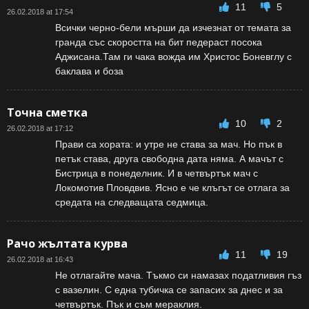
11
5
26.02.2018 at 17:54
Всички черно-бели мърши да изчезнат от темата за
гранда със скоростта на бит педераст посока
Аджисана.Там ги чака вожда им Христос Боневглу с
баклава и боза
Точна сметка
10
2
26.02.2018 at 17:12
Прави са хората: и утре не става за мач. Но пък в
петък става, друга свободна дата няма. А мачът с
Бистрица в понеделник. И в четвъртък мач с
Локомотив Пловдвив. Ясно е че клъгът се отлага за
средата на следващата седмица.
Рачо жълтата курва
11
19
26.02.2018 at 16:43
Не отлагайте мача. Тъкмо си намазах податливия гъз
с вазелин. С една тубичка се запасих за днес и за
четвъртък. Пък и съм мераклия.