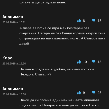
циганета ще са здрави поне.
Анонимен
8
15
26.02.2018 at 16:11
А вчера в София се игра мач без терен без
очертания .Негъра на бат Венци корема хвърли тъча
от границата на наказателното поле . А Ставров вика
давай
Киро
10
13
26.02.2018 at 16:10
На мен в сряда ми е удобно, че имам път към
Пловдив. Става ли?
Анонимен
9
25
26.02.2018 at 15:58
Някой да си спомня един мач на Лаета миналата
година мисля.Накараха всички да чистят и Наско