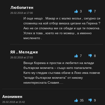
Любопитен
3
7
26.02.2018 at 17:00
И още нещо . Макар и с малко мозък , сигурно си
спомняш на кой отбор викаха цигани на Герена ?
Ако не си спомняш ми се обади и ще ти помогна .
Успех в това , което не го можеш , а именно
мисленето .
ЯЯ .. Меледже
7
8
26.02.2018 at 17:03
Венци Корема е простак и любител на млади
български момчета – също като папагалите.
Като му гледам състава обаче в Локо има повече
“млади български момчета” от никому
неинтересната Славия….
Анонимен
35
9
26.02.2018 at 15:42