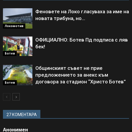
Феновете на Локо гласуваха за име на
новата трибуна, но…
Локомотив
ОФИЦИАЛНО: Ботев Пд подписа с ляв
бек!
Ботев
Общинският съвет не прие
предложението за анекс към
договора за стадион “Христо Ботев”
Ботев
27 КОМЕНТАРА
Анонимен