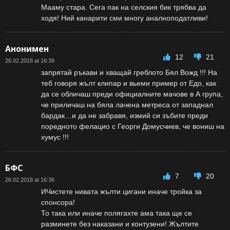
Мааму стара. Сега пак на селския бик трябва да
ходя! Ний канарити сми многу аналноподатливи!
Анонимен
12
21
26.02.2018 at 16:39
запрятай ръкави и хващай греблото Бял Вожд !!! На
теб говоря жълт клипар и вьеми пример от Едо, как
да се обличаш преди официалните мачове в А група,
че приличаш на бяла лачена метреса от западнал
бардак…и да не забравя, измий си зъбите преди
поредното фелацио с Георги Домусчиев, че вониш на
хумус !!!
БФС
7
20
26.02.2018 at 16:36
ИЧистете нивата жълти цигани иначе тройка за
спонсора!
То така или иначе полягахте ама така ще се
разминете без наказани и контузени! Жълтите