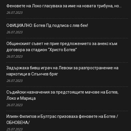
Феновете на Локо гласуваха за име на новата трибуна, но…
26.07.2023
ОФИЦИАЛНО: Ботев Пд подписа с ляв бек!
26.07.2023
Общинският съвет не прие предложението за анекс към
договора за стадион “Христо Ботев”
26.07.2023
Задържаха бивш играч на Левски за разпространение на
наркотици в Слънчев бряг
26.07.2023
Съдийски назначения за предстоящите мачове на Ботев,
Локо и Марица
26.07.2023
Илиян Филипов и Бултрас призоваха феновете на Ботев /
ОБНОВЕНА/
25.07.2023