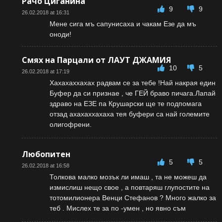
Рачо Циганина
9
9
26.02.2018 at 16:31
Мене сига мъ сапунисаха и чакам Езе да мъ
оноди!
Смях на Парцали от ЛАУТ ДЖАМИЯ
10
5
26.02.2018 at 17:19
Хахахаххахах радвам се за тебе !Най накрая един
Буфер да си признае , че ГЕЙ браво пичага.Лапай
здраво на ЕЗЕ па Крушарски ще те подпомага
отзад ахахаххахаха тея буфери са най големите
олигофрени.
Любопитен
5
5
26.02.2018 at 16:58
Толкова малко мозък ли имаш , та не можеш да
измислиш нещо свое , а повтаряш глупостите на
тотомилионера Венци Стефанов ? Много жалко за
теб . Мислех те за по -умен , но явно съм