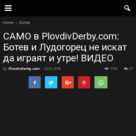
Home
Ботев
САМО в PlovdivDerby.com:
Ботев и Лудогорец не искат
да играят и утре! ВИДЕО
By
PlovdivDerby.com
-
26.02.2018
3793
27