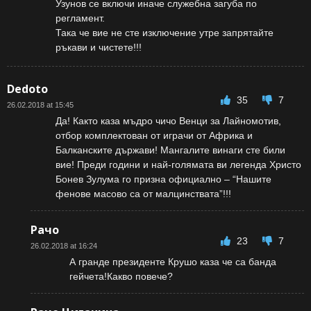
Узунов се включи иначе служебна загуба по
регламент.
Така че вие не сте изключение утре запрятайте
ръкави и чистете!!!
Dedoto
35
7
26.02.2018 at 15:45
Да! Както каза мъдро чичо Венци за Лайномотив,
отбор комплектован от играчи от Африка и
Балканските държави! Мангалите винаги сте били
вие! Преди години и най-голямата ви легенда Христо
Бонев Зулума го призна официално – “Нашите
фенове масово са от малцинствата”!!!
Рачо
23
7
26.02.2018 at 16:24
А гранде президенте Крушо каза че са банда
гейчета!Какво повече?