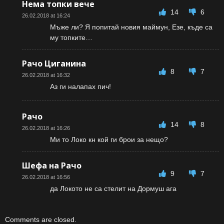
Нема топки вече
14
6
26.02.2018 at 16:24
Мъже ли? Я попитай новия маймун, Езе, къде са
му топките…
Рачо Циганина
8
7
26.02.2018 at 16:32
Аз ги налапах пич!
Рачо
14
8
26.02.2018 at 16:26
Ми то Локо кн кой ги брои за нещо?
Шефа на Рачо
9
7
26.02.2018 at 16:56
да Локото не са стелит на Дормуш ага
Comments are closed.