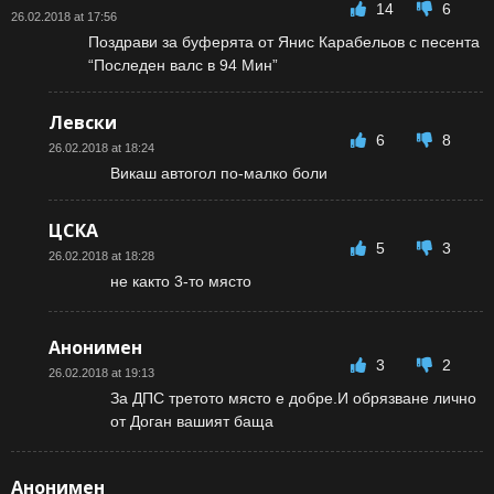
14
6
26.02.2018 at 17:56
Поздрави за буферята от Янис Карабельов с песента
“Последен валс в 94 Мин”
Левски
6
8
26.02.2018 at 18:24
Викаш автогол по-малко боли
ЦСКА
5
3
26.02.2018 at 18:28
не както 3-то място
Анонимен
3
2
26.02.2018 at 19:13
За ДПС третото място е добре.И обрязване лично
от Доган вашият баща
Анонимен