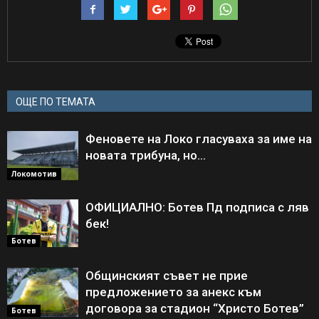
ОЩЕ ПО ТЕМАТА
Феновете на Локо гласуваха за име на
новата трибуна, но…
Локомотив
ОФИЦИАЛНО: Ботев Пд подписа с ляв
бек!
Ботев
Общинският съвет не прие
предложението за анекс към
договора за стадион “Христо Ботев”
Ботев