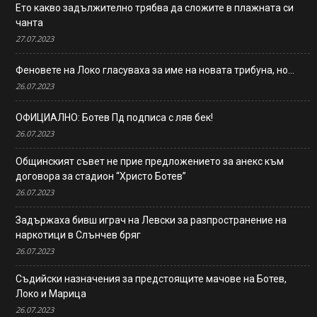
Ето какво задължително трябва да сложите в плажната си
чанта
27.07.2023
Феновете на Локо гласуваха за име на новата трибуна, но…
26.07.2023
ОФИЦИАЛНО: Ботев Пд подписа с ляв бек!
26.07.2023
Общинският съвет не прие предложението за анекс към
договора за стадион “Христо Ботев”
26.07.2023
Задържаха бивш играч на Левски за разпространение на
наркотици в Слънчев бряг
26.07.2023
Съдийски назначения за предстоящите мачове на Ботев,
Локо и Марица
26.07.2023