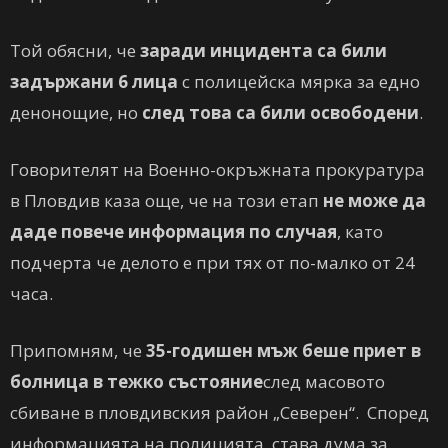
Той обясни, че
заради инцидента са били
задържани 6 лица
с полицейска мярка за едно
денонощие, но
след това са били освободени
.
Говорителят на Военно-окръжната прокуратура
в Пловдив каза още, че на този етап
не може да
даде повече информация по случая
, като
подчерта че делото е при тях от по-малко от 24
часа.
Припомням, че
35-годишен мъж беше приет в
болница в
тежко състояние
след масовото
сбиване в пловдивския район „Северен“. Според
информацията на полицията, става дума за