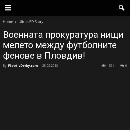
Home
Ultras PD Story
Военната прокуратура нищи
мелето между футболните
фенове в Пловдив!
By
PlovdivDerby.com
-
28.02.2018
1521
0