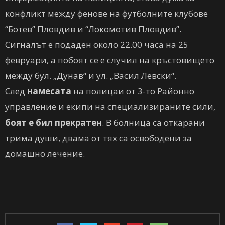
конфликт между фенове на футболните клубове
“Ботев” Пловдив и “Локомотив Пловдив”.
Сигналът е подаден около 22.00 часа на 25
февруари, а побоят се е случил на кръстовището
между бул. „Дунав“ и ул. „Васил Левски“.
След
намесата
на полицаи от 3-то Районно
управление и екипи на специализираните сили,
боят е бил прекратен
. В болница са откарани
трима души, двама от тях са освободени за
домашно лечение.