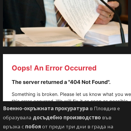
Военно-окръжната прокуратура
в Пловдив е
образувала
досъдебно производство
във
връзка с
побоя
от преди три дни в града на