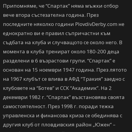
Припомняме, че “Спартак” няма мъжки отбор
вече втора състезателна година. През
последните няколко години PlovdivDerby.com не
еднократно ви е правил съпричастни към
съдбата на клуба и случващото се около него. В
момента в клуба тренират около 180-200 деца
разделени в 6 възрастови групи. “Спартак” е
основан на 15 ноември 1947 година. През лятото
на 1967 клубът се влива в АФД “Тракия” заедно с
клубовете на “Ботев” и ССК “Академик”. На 2
декември 1982 г. “Спартак” възстановява своята
самостоятелност. През 1998 г. поради тежка
управленска и финансова криза се обединява с
другия клуб от пловдивския район „Южен“ –