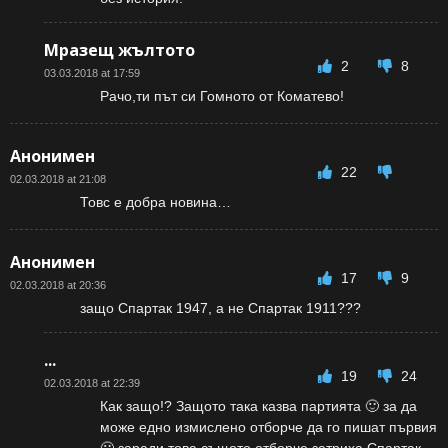
Мразещ жълтото
2
8
03.03.2018 at 17:59
Рачо,ти път си Гомното от Коматево!
Анонимен
22
02.03.2018 at 21:08
Товс е добра новина…
Анонимен
17
9
02.03.2018 at 20:36
защо Спартак 1947, а не Спартак 1911???
...
19
24
02.03.2018 at 22:39
Как защо!? Защото така казва партията 🙂 за да
може едно измислено отборче да го пишат първия