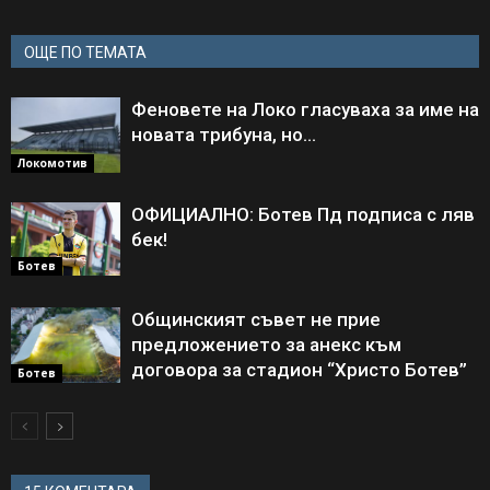
ОЩЕ ПО ТЕМАТА
Феновете на Локо гласуваха за име на
новата трибуна, но…
Локомотив
ОФИЦИАЛНО: Ботев Пд подписа с ляв
бек!
Ботев
Общинският съвет не прие
предложението за анекс към
договора за стадион “Христо Ботев”
Ботев