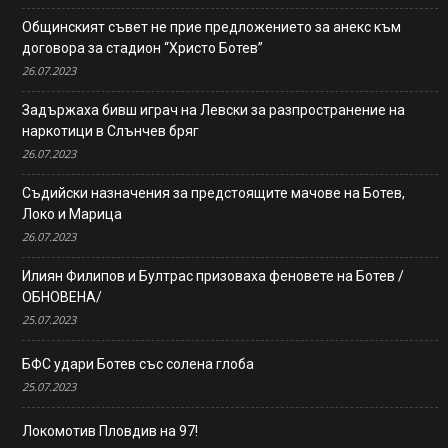
Общинският съвет не прие предложението за анекс към
договора за стадион “Христо Ботев”
26.07.2023
Задържаха бивш играч на Левски за разпространение на
наркотици в Слънчев бряг
26.07.2023
Съдийски назначения за предстоящите мачове на Ботев,
Локо и Марица
26.07.2023
Илиян Филипов и Бултрас призоваха феновете на Ботев /
ОБНОВЕНА/
25.07.2023
БФС удари Ботев със солена глоба
25.07.2023
Локомотив Пловдив на 97!