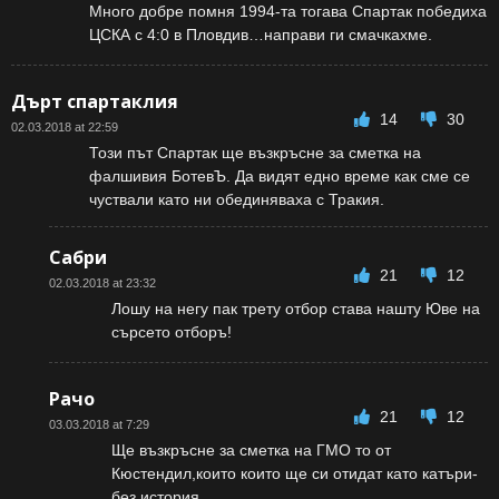
Много добре помня 1994-та тогава Спартак победиха
ЦСКА с 4:0 в Пловдив…направи ги смачкахме.
Дърт спартаклия
14
30
02.03.2018 at 22:59
Този път Спартак ще възкръсне за сметка на
фалшивия БотевЪ. Да видят едно време как сме се
чуствали като ни обединяваха с Тракия.
Сабри
21
12
02.03.2018 at 23:32
Лошу на негу пак трету отбор става нашту Юве на
сърсето отборъ!
Рачо
21
12
03.03.2018 at 7:29
Ще възкръсне за сметка на ГМО то от
Кюстендил,които които ще си отидат като катъри-
без история.