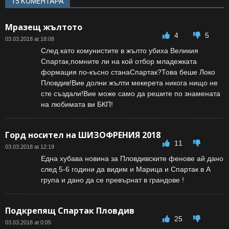
15 КОМЕНТАРА
Мразещ жълтото
4
5
03.03.2018 at 18:08
След като комунистите в жълто убиха Великия
Спартак,помните ли на кой отбор младежката
формация по-късно станаСпартак?Това беше Локо
Пловдив!Вие долни жълти мекерета никога нищо не
сте създали!Вие може само да решите по знамената
на любимата ви БКП!
Горд носител на ШИЗОФРЕНИЯ 2018
11
03.03.2018 at 12:19
Една хубава новина за Пловдивските фенове ай дано
след 5-6 години да видим и Марица и Спартак в А
група и дано да се превърнат в грандове !
Подкрепящ Спартак Пловдив
25
03.03.2018 at 0:05