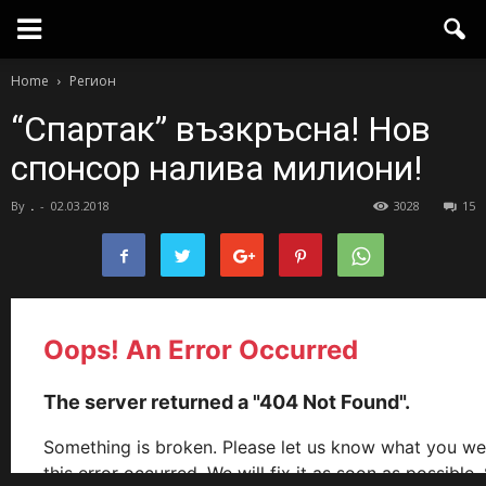
Home
Регион
“Спартак” възкръсна! Нов
спонсор налива милиони!
By
.
-
02.03.2018
3028
15