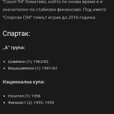
“Сокол`94” Коматево, който по онова време е и
значително по-стабилен финансово. Под името
“Спартак С94” тимът играе до 2016 година.
Спартак:
„А“ група:
Шампион (1): 1962/63
Вицешампион (1): 1961/62
Национална купа:
Носител (1): 1958
Финалист (2): 1955, 1959