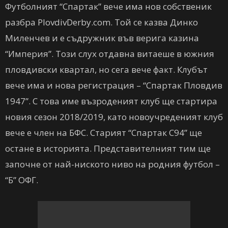
Футболният “Спартак” вече има нов собственик
разбра PlovdivDerby.com. Той се казва Динко
Миленчев и е съдружник във верига казина
“Империя”. Този слух отдавна витаеше в южния
пловдивски квартал, но сега вече факт. Клубът
вече има и нова регистрация – “Спартак Пловдив
1947”. С това име възроденият клуб ще стартира
новия сезон 2018/2019, като новоучреденият клуб
вече е член на БФС. Старият “Спартак С94” ще
остане в историята. Представителният тим ще
започне от най-ниското ниво на родния футбол –
“Б” ОФГ.