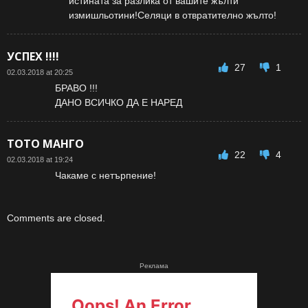
истината за разлика от вашите жълти
измишльотини!Селяци в отвратително жълто!
УСПЕХ !!!!
27
1
02.03.2018 at 20:25
БРАВО !!!
ДАНО ВСИЧКО ДА Е НАРЕД
ТОТО МАНГО
22
4
02.03.2018 at 19:24
Чакаме с нетърпение!
Comments are closed.
Реклама