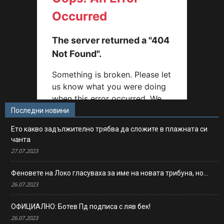
Последни новини
Ето какво задължително трябва да сложите в плажната си
чанта
27.07.2023
Феновете на Локо гласуваха за име на новата трибуна, но…
26.07.2023
ОФИЦИАЛНО: Ботев Пд подписа с ляв бек!
26.07.2023