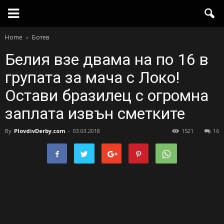
Home
Ботев
Белия взе двама на по 16 в
групата за мача с Локо!
Остави бразилец с огромна
заплата извън сметките
By
PlovdivDerby.com
-
03.03.2018
1521
16