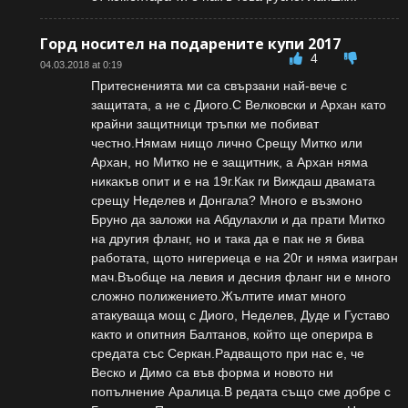
Горд носител на подарените купи 2017
4
04.03.2018 at 0:19
Притесненията ми са свързани най-вече с
защитата, а не с Диого.С Велковски и Архан като
крайни защитници тръпки ме побиват
честно.Нямам нищо лично Срещу Митко или
Архан, но Митко не е защитник, а Архан няма
никакъв опит и е на 19г.Как ги Виждаш двамата
срещу Неделев и Донгала? Много е възмоно
Бруно да заложи на Абдулахли и да прати Митко
на другия фланг, но и така да е пак не я бива
работата, щото нигериеца е на 20г и няма изигран
мач.Въобще на левия и десния фланг ни е много
сложно полижението.Жълтите имат много
атакуваща мощ с Диого, Неделев, Дуде и Густаво
както и опитния Балтанов, който ще оперира в
средата със Серкан.Радващото при нас е, че
Веско и Димо са във форма и новото ни
попълнение Аралица.В редата също сме добре с