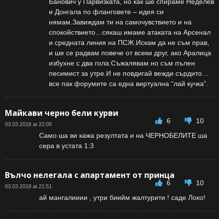
Банович у Парвизката, но как ше спираме Неделев
и Донгала по фланговете – идея си
нямам.Завиждам ти на самочувствието и на
спокойствието…сякаш имаме атаката на Арсенал
и средната линия на ПСЖ.Искам да не съм прав,
и ше се радвам повече от всеки друг, ако Аралица
избухне с два гола.Съжалявам но съм пълен
песимист за утре.И не повдигай вежди сърдито…
все пак форумите са една виртуална “лай кучка”.
Майкави черно бели курви
6
10
03.03.2018 at 22:05
Само ша ви кажа резултата и на ЧЕРНОБЕЛИТЕ ша
сера в устата 1:3
Вълчо нелегала с апартамент от принца
6
10
03.03.2018 at 21:51
ай мангалииии , утри биийм жалтурити ! саде Локо!