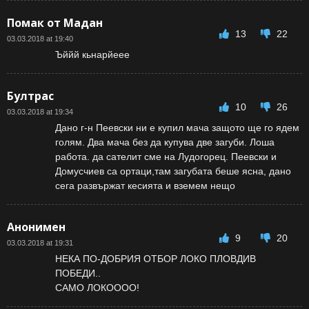
Помак от Мадан
13
22
03.03.2018 at 19:40
Ъййй кьнарйеее
Бултрас
10
26
03.03.2018 at 19:34
Дано г-н Пеевски ни е купил мача защото ще го ядем
голям. Два мача без да купува две загуби. Лоша
работа. да сателит сме на Лудогорец. Пеевски и
Домусчиев са ортаци,там загубата беше ясна, дано
сега развържат кесията и вземем нещо
Анонимен
9
20
03.03.2018 at 19:31
НЕКА ПО-ДОБРИЯ ОТБОР ЛОКО ПЛОВДИВ
ПОБЕДИ..
САМО ЛОКОООО!