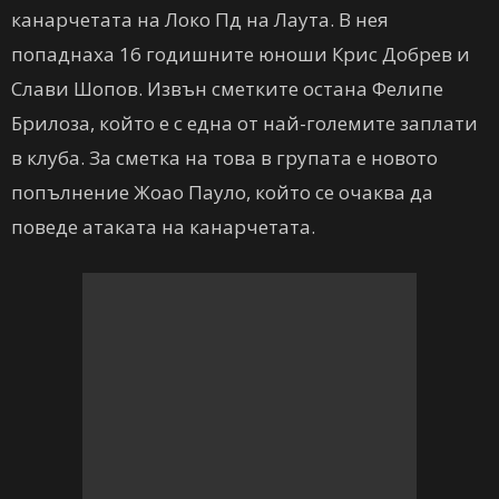
канарчетата на Локо Пд на Лаута. В нея
попаднаха 16 годишните юноши Крис Добрев и
Слави Шопов. Извън сметките остана Фелипе
Брилоза, който е с една от най-големите заплати
в клуба. За сметка на това в групата е новото
попълнение Жоао Пауло, който се очаква да
поведе атаката на канарчетата.