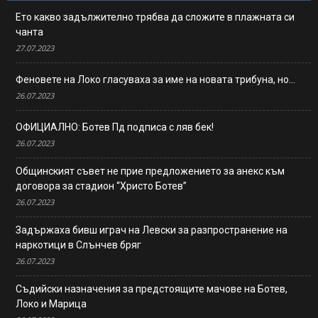
Ето какво задължително трябва да сложите в плажната си
чанта
27.07.2023
Феновете на Локо гласуваха за име на новата трибуна, но…
26.07.2023
ОФИЦИАЛНО: Ботев Пд подписа с ляв бек!
26.07.2023
Общинският съвет не прие предложението за анекс към
договора за стадион “Христо Ботев”
26.07.2023
Задържаха бивш играч на Левски за разпространение на
наркотици в Слънчев бряг
26.07.2023
Съдийски назначения за предстоящите мачове на Ботев,
Локо и Марица