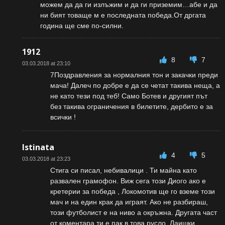
можем да да ги излъжим и да ги приземим…абе и да
ни бият товаще м е последната победа.От дргата
година ще сме по-силни.
1912
8
7
03.03.2018 at 23:10
7Поздравления за нормалния тон и закачки преди
мача! Далеч по добре е да се четат такива неща, а
не като тези под теб! Само Ботев и другият път
без такива ограничения в билетите, дербито е за
всички !
Istinata
4
5
03.03.2018 at 23:23
Стига си писал, небивалици . Ти майна като
развален грамофон. Виж сега този Диого ако е
кретерии за победа , Локомотив ще го вземе този
мач и на един крак да играят. Ако не разбираш,
този футболист е на ниво а окръжна. Другата част
от коментара ти е пак в това русло. Лаишки.