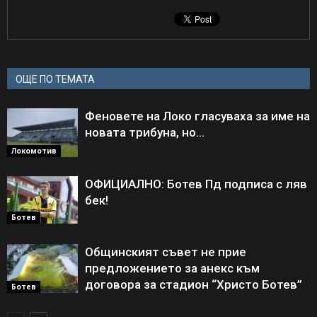
ОЩЕ ПО ТЕМАТА
Феновете на Локо гласуваха за име на
новата трибуна, но…
Локомотив
ОФИЦИАЛНО: Ботев Пд подписа с ляв
бек!
Ботев
Общинският съвет не прие
предложението за анекс към
договора за стадион “Христо Ботев”
Ботев