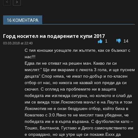
16 КОМЕНТАРА
Горд носител на подарените купи 2017
1
14
03.03.2018 at 22:40
С тия юношки усещате ли жълтите, как се бъзикат с
нас!!!
Едва ли не отиват на решен мач. Какво ли си
мислят:” Ще им вкараме с лекота 3 гола, и ще пуснем
децата”.Спор няма, че имат по-добър и по-класен
отбор от нас, но никога не казвай хоп преди да си
скочил. С огллед на проблемите ни в защита
победата им изглежда сигурна, но колкото и слаб да
им се вижда този Локомотив мачът е на Лаута и този
Локомотив не е онзи бездушен отбор, който биха в
Коматево с 3:0.Явно те не мислят така убедени, че
победата им е в кърпа вързана. С футболисти като –
Тошко, Балтанов, Густаво и Диого самочувствието им
е оправдано, но ще утре ще си покаже.Еххх да