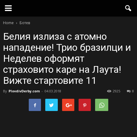
Home
Ботев
Белия излиза с атомно
нападение! Трио бразилци и
Неделев оформят
страховито каре на Лаута!
Вижте стартовите 11
By
PlovdivDerby.com
-
04.03.2018
2925
8