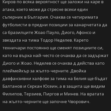
Киров по всяка вероятност ще заложи на каре в
атака, което може да стресне всеки един
съперник в България. Очаква се четиримата
футболисти в предни позиции за канарчетата да
са бразилците Жоао Пауло, Диого, Афонсо и
звездата на тима Тодор Неделев. Карето
техничари постоянно ще сменят позициите си,
като на върха най-често се очаква да се задържат
Диого и Жоао. Неделев се очаква д действа като
плеймейкър за жълто-черните. Двойка
давфанзивни халфове за тима на Белия ще бъдат
Балтанов и Серкан Юсеин, а в защита ще видим
Филипов, Терзиев, Пиргов и Минев. На вратата
на жълто-черните ще започне Чворович.