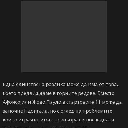
Една единствена разлика може да има от това,
което предвиждаме в горните редове. Вместо
Афонсо или Жоао Пауло в стартовите 11 може да
започне Ндонгала, но с оглед на проблемите,
които играчът има с треньора си последната