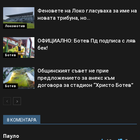
Феновете на Локо гласуваха за име на
новата трибуна, но…
Локомотив
ОФИЦИАЛНО: Ботев Пд подписа с ляв
бек!
Ботев
Общинският съвет не прие
предложението за анекс към
договора за стадион “Христо Ботев”
Ботев
8 КОМЕНТАРА
Пауло