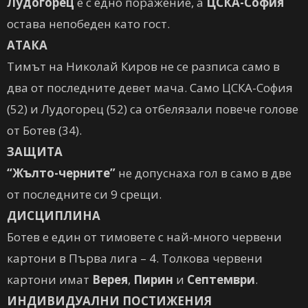
Лудогорец
е с едно поражение, а
ЦСКА-София
остава непобеден като гост.
АТАКА
Тимът на Николай Киров не се разписа само в
два от последните девет мача. Само ЦСКА-София
(52) и Лудогорец (52) са отбелязали повече голове
от Ботев (34).
ЗАЩИТА
“Жълто-черните”
не допуснаха гол в само в две
от последните си 9 срещи.
ДИСЦИПЛИНА
Ботев е един от тимовете с най-много червени
картони в Първа лига – 4. Толкова червени
картони имат
Верея
,
Пирин
и
Септември
.
ИНДИВИДУАЛНИ ПОСТИЖЕНИЯ