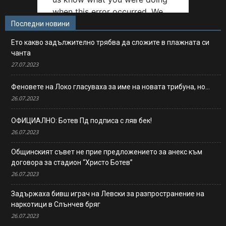
Последни новини
Ето какво задължително трябва да сложите в плажната си
чанта
27.07.2023
Феновете на Локо гласуваха за име на новата трибуна, но…
26.07.2023
ОФИЦИАЛНО: Ботев Пд подписа с ляв бек!
26.07.2023
Общинският съвет не прие предложението за анекс към
договора за стадион “Христо Ботев”
26.07.2023
Задържаха бивш играч на Левски за разпространение на
наркотици в Слънчев бряг
26.07.2023