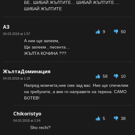
БЕ.. ШИБАЙ ЖЪЛТИТЕ… ШИБАЙ ЖЪЛТИТЕ….
ШИБАЙ ЖЪЛТИТЕ
АЗ
9
50
04.03.2018 at 1:57
А нии ще запеем,
Ще запеем , песента…
ЖЪЛТА КОЧИНА ???
ЖълтаДоминация
58
10
04.03.2018 at 1:18
Напред момчета,ние сме зад вас. Ние ще спечелим
на трибуните, а вие го направете на терена. САМО
БОТЕВ!
Chikoristyo
5
38
04.03.2018 at 1:54
Sho rechi?