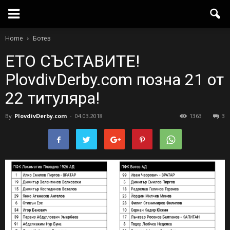
Home
Ботев
ETO СЪСТАВИТЕ!
PlovdivDerby.com позна 21 от
22 титуляра!
By
PlovdivDerby.com
-
04.03.2018
1363
3