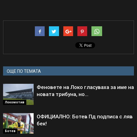
ОЩЕ ПО ТЕМАТА
Феновете на Локо гласуваха за име на
новата трибуна, но…
Локомотив
ОФИЦИАЛНО: Ботев Пд подписа с ляв
бек!
Ботев