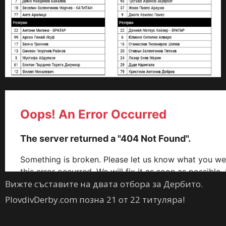
Вижте съставите на двата отбора за Дербито.
PlovdivDerby.com позна 21 от 22 титуляра!