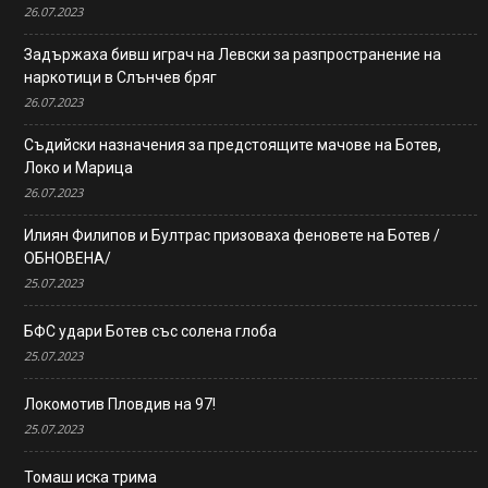
26.07.2023
Задържаха бивш играч на Левски за разпространение на
наркотици в Слънчев бряг
26.07.2023
Съдийски назначения за предстоящите мачове на Ботев,
Локо и Марица
26.07.2023
Илиян Филипов и Бултрас призоваха феновете на Ботев /
ОБНОВЕНА/
25.07.2023
БФС удари Ботев със солена глоба
25.07.2023
Локомотив Пловдив на 97!
25.07.2023
Томаш иска трима