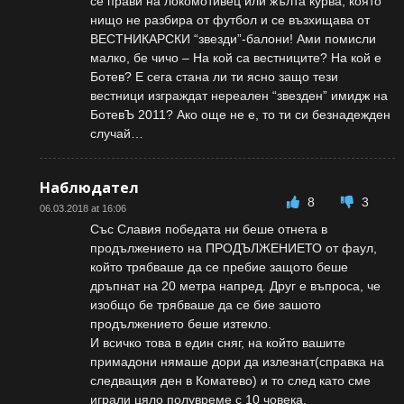
се прави на локомотивец или жълта курва, която
нищо не разбира от футбол и се възхищава от
ВЕСТНИКАРСКИ “звезди”-балони! Ами помисли
малко, бе чичо – На кой са вестниците? На кой е
Ботев? Е сега стана ли ти ясно защо тези
вестници изграждат нереален “звезден” имидж на
БотевЪ 2011? Ако още не е, то ти си безнадежден
случай…
Наблюдател
8
3
06.03.2018 at 16:06
Със Славия победата ни беше отнета в
продължението на ПРОДЪЛЖЕНИЕТО от фаул,
който трябваше да се пребие защото беше
дръпнат на 20 метра напред. Друг е въпроса, че
изобщо бе трябваше да се бие зашото
продължението беше изтекло.
И всичко това в един сняг, на който вашите
примадони нямаше дори да излезнат(справка на
следващия ден в Коматево) и то след като сме
играли цяло полувреме с 10 човека.