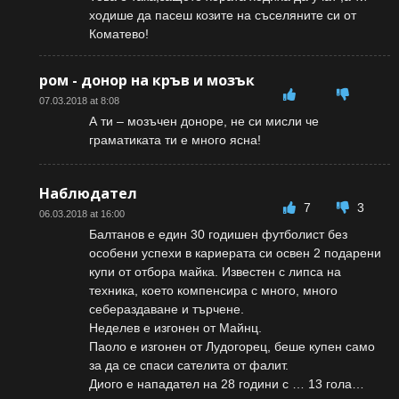
ходише да пасеш козите на съселяните си от
Коматево!
ром - донор на кръв и мозък
07.03.2018 at 8:08
А ти – мозъчен доноре, не си мисли че
граматиката ти е много ясна!
Наблюдател
7
3
06.03.2018 at 16:00
Балтанов е един 30 годишен футболист без
особени успехи в кариерата си освен 2 подарени
купи от отбора майка. Известен с липса на
техника, което компенсира с много, много
себераздаване и търчене.
Неделев е изгонен от Майнц.
Паоло е изгонен от Лудогорец, беше купен само
за да се спаси сателита от фалит.
Диого е нападател на 28 години с … 13 гола…