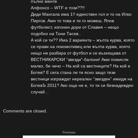
пълно менте
Алфонсо – WTF е този??!!
Диди Мангала има 1!! единствен гол и то на Илко
Пиргов. Ами то това и ти го можеш. Ялов
футболист, изгонен дори от Славия – нещо
подобно на Тони Тасев..
А кой си ти?? Има 2 вариянта – жълта курва, която
се прави на локомотивец или жълта курва, която
нищо не разбира от футбол и се възхищава от
ВЕСТНИКАРСКИ “звезди”-балони! Ами помисли
малко, бе чичо – На кой са вестниците? На кой е
Ботев? Е сега стана ли ти ясно защо тези
вестници изграждат нереален “звезден” имидж на
БотевЪ 2011? Ако още не е, то ти си безнадежден
случай…
Comments are closed.
Реклама