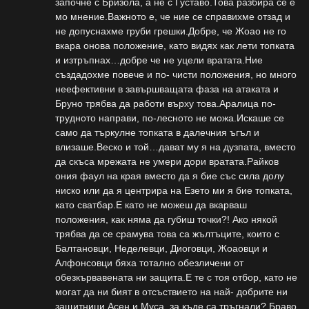
започне с Бризола, а не с Густаво.Това разбира се е
мо мнение.Важното е, че ние се справихме отзад и
не допуснахме груби грешки.Добре, че Жоао не го
вкара онова положение, като видях как лети топката
и изтръпнах…добре че не уцели вратата.Ние
създадохме повече и по- чисти положения, но много
неефективни в завършващата фаза на атаката и
Бруно трябва да работи върху това.Аралица по-
трудното направи, по-лесното не можа.Искаше се
само да търкулне топката в далечния ъгъл и
влизаше.Веско и той…дават му я на дузпата, вместо
да скъса мрежата не умери дори вратата.Райков
ония фаул на края вместо да я бие със сила долу
ниско или да я центрира на Езето ми я бие топката,
като сватбар.Е като не можеш да вкарваш
положения, как няма да губиш точки?! Ако някой
трябва да се срамува това са жълтъците, които с
Балтановци, Неделевци, Диоговци, Жоаовци и
Алфонсовци бяха тотално обезличени от
обезкървавената ни защита.Е те с тоя отбор, като не
могат да ни бият в отсъствието на най- добрите ни
защитници Асен и Муса, за къде са тръгнали? Браво