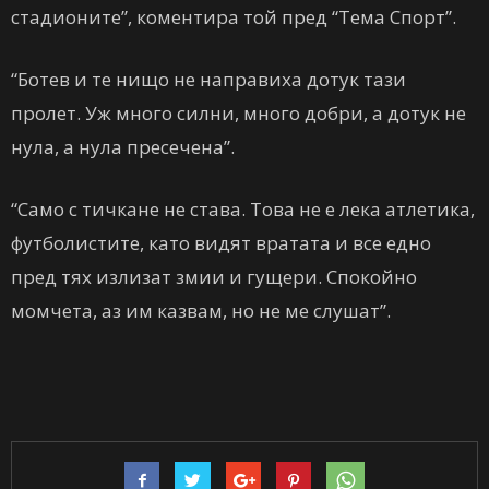
стадионите”, коментира той пред “Тема Спорт”.
“Ботев и те нищо не направиха дотук тази
пролет. Уж много силни, много добри, а дотук не
нула, а нула пресечена”.
“Само с тичкане не става. Това не е лека атлетика,
футболистите, като видят вратата и все едно
пред тях излизат змии и гущери. Спокойно
момчета, аз им казвам, но не ме слушат”.