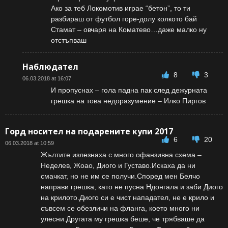
Ако за теб Локомотив играе “бетон”, то ти
разбираш от футбол горе-долу колкото бай
Стамат – овчаря на Коматево…даже малко ну
отстъпваш
Наблюдател
8
3
06.03.2018 at 16:07
И пропуснах – гола падна пак след дежурната
грешка на това недоразумение – Илко Пиргов
Горд носител на подарените купи 2017
6
20
06.03.2018 at 10:59
Жълтите излезнаха с много офанзивна схема –
Неделев, Жоао, Диого и Густаво.Искаха да ни
смачкат, но не им се получи.Според мен Белчо
направи грешка, като не пусна Ндонгала и заби Диого
на крилото.Диого си е чист нападател, не е крило и
съвсем се обезличи на фланга, което много ни
улесни.Другата му грешка беше, че трябваше да