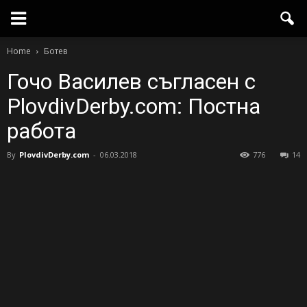
Home
Ботев
Гочо Василев съгласен с
PlovdivDerby.com: Постна
работа
By
PlovdivDerby.com
-
06.03.2018
776
14