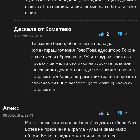
шанс за 1-та шестица,а ние щяхме да се бетонираме
в нея.
Даскала от Коматево
2
4
06.03.2018 at 21:54
Ти,изроде безподобен нямаш право да
коментираш големия Гочо!Това едно,второ Гочо е
с две висши образования!Жълти курви ,които са
продали за жълти стотинки на турските галагани
,не са нищо друго отгювендиите за които говориш
неграмотнико!Защо неграмотнико,защото прочети
пасквила си и ще разбереш(ако можеш),колко си
неграмотен!
Алекс
1
4
06.03.2018 at 19:43
Много точен коментар на Гочо.И за двата отбора.А за
Ботев не пресечена,а кръгла нула.Не знам какво
обърка Белия в подготовката или нашите се