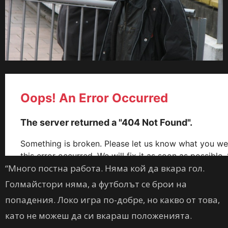
“Много постна работа. Няма кой да вкара гол.
Голмайстори няма, а футболът се брои на
попадения. Локо игра по-добре, но какво от това,
като не можеш да си вкараш положенията.