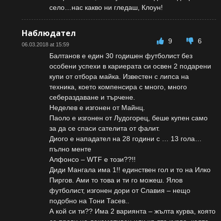
село…нас какво ни гледаш, Клоун!
Наблюдател
9
6
06.03.2018 at 15:59
Балтанов е един 30 годишен футболист без
особени успехи в кариерата си освен 2 подарени
купи от отбора майка. Известен с липса на
техника, което компенсира с много, много
себераздаване и търчене.
Неделев е изгонен от Майнц.
Паоло е изгонен от Лудогорец, беше купен само
за да се спаси сателита от фалит.
Диого е нападател на 28 години с … 13 гола…
пълно менте
Алфонсо – WTF е този??!!
Диди Мангала има 1!! единствен гол и то на Илко
Пиргов. Ами то това и ти го можеш. Ялов
футболист, изгонен дори от Славия – нещо
подобно на Тони Тасев..
А кой си ти?? Има 2 вариянта – жълта курва, която