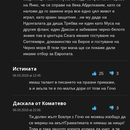
на Янко, че се справи на бека.Абделхаким, като се
наложи да го замени игра все едно цял живот е
играл, като краен защитник…не му даде на
Ндонгалата да диша.Трябва ни един като Муса на
другия фланг, един Даксон и забиваме черно-бялото
знаме пак в центъра.Сеага имаме гостуване на
Септември, домакинство на Берое и гостуване на
Черно море.В тези три мача ще си покаже дали
имаме отбор за Европата.
Истината
25
3
06.03.2018 at 12:45
имаш талант в писането на празни приказки,
а и акъла ти е по-малък дори от този на Гочо
Даскала от Коматево
3
06.03.2018 at 22:06
Ти,долен жълт Боклук с Гочо не можеш изобщо да
се мериш на акъл!Граматиката я нямаш за нищо!
Това е така,защото хората ходиха да учат ,а ти