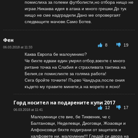
помислиха за големи футболисти,но отбора нищо не
играе.Никаква идея в атака и много грешки.До тук
нищо не сме надградили.Дано ме опровергаят
следващите мачове.Само Ботев.
Фен
8
19
06.03.2018 at 11:33
Каква Европа бе малоумнико?
Че бихте едвам един умрял отбор,взехте с много
ритане точка на Слабия и страхливата тактика на
Белия,се помислихте за голяма работа!
Сега бройте точките! Първо Чандъра,после ония
където му правите минети,а на морето е ясно!
Горд носител на подарените купи 2017
12
17
06.03.2018 at 11:41
Малоумници сте вие, бе Тиквеник, че с
Балтановци, Неделевци, Диоговци, Жоаовци и
Алфонсовци бяхте подиграни от защитата и
халфовете ни, малоумник!!! Гледай си двора на