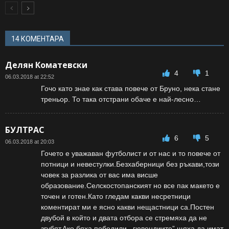
14 КОМЕНТАРА
Делян Коматевски
4
1
06.03.2018 at 22:52
Гочо като знае как става повече от Бруно, нека стане
треньор. То така отстрани обаче е най-лесно…
БУЛТРАС
6
5
06.03.2018 at 20:03
Гочето е уважаван футболист и от нас и то повече от
потници и невестулки.Безхаберници без ръкави,този
човек за разлика от вас има висше
образование.Селскостопанският но все пак макето е
точен и готен.Като гледам какви несретници
коментират ми е ясно какви нещастници са.Постен
двубой в който и двата отбора се стремяха да не
згубят.Ако бяха победили ,,гювендиите” щяха да имат