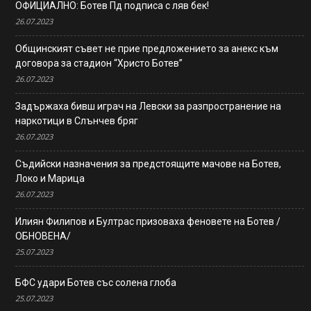
ОФИЦИАЛНО: Ботев Пд подписа с ляв бек!
26.07.2023
Общинският съвет не прие предложението за анекс към
договора за стадион “Христо Ботев”
26.07.2023
Задържаха бивш играч на Левски за разпространение на
наркотици в Слънчев бряг
26.07.2023
Съдийски назначения за предстоящите мачове на Ботев,
Локо и Марица
26.07.2023
Илиян Филипов и Бултрас призоваха феновете на Ботев /
ОБНОВЕНА/
25.07.2023
БФС удари Ботев със солена глоба
25.07.2023