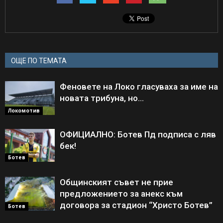
ОЩЕ ПО ТЕМАТА
Феновете на Локо гласуваха за име на
новата трибуна, но…
Локомотив
ОФИЦИАЛНО: Ботев Пд подписа с ляв
бек!
Ботев
Общинският съвет не прие
предложението за анекс към
договора за стадион “Христо Ботев”
Ботев