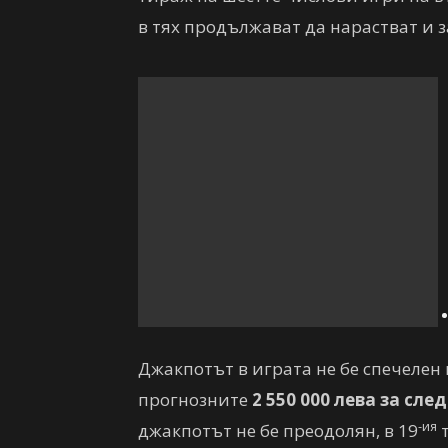
в тях продължават да нарастват и 
Джакпотът в играта не бе спечелен 
прогнозните
2 550 000
лева за сле
-ия
джакпотът не бе преодолян, в 19
т