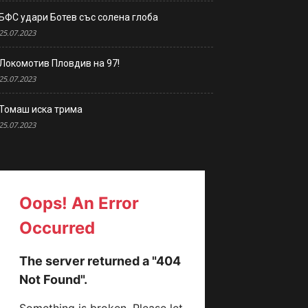
БФС удари Ботев със солена глоба
25.07.2023
Локомотив Пловдив на 97!
25.07.2023
Томаш иска трима
25.07.2023