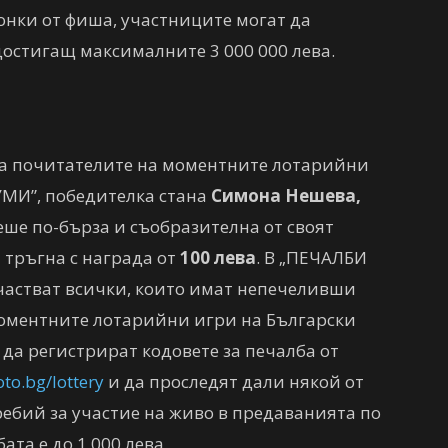
онки от фиша, участниците могат да
достигащ максималните 3 000 000 лева.
за почитателите на моментните лотарийни
МИ”, победителка стана
Симона Нешева,
беше по-бърза и съобразителна от своят
 тръгна с награда от
100 лева
. В „ПЕЧАЛБИ
частват всички, които имат непечеливши
оментните лотарийни игри на Български
 да регистрират кодовете за печалба от
to.bg/lottery
и да проследят дали някой от
ребий за участие на живо в предаванията по
та е до 1 000 лева.