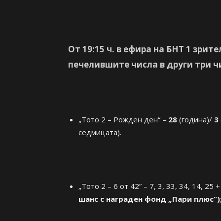
От 19:15 ч. в ефира на БНТ 1 зри
печелившите числа в други три чи
„Тото 2 – Рожден ден“ –
28
(година)/
3
седмицата).
„Тото 2 – 6 от 42” – 7, 3, 33, 34, 14, 25 
шанс с награден фонд „Пари плюс“)