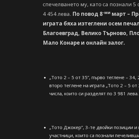
спечелването му, като са познали 5 
-ми
4 454 лева.
По повод
8
март – Пр
играта бяха изтеглени осем печал
Благоевград, Велико Търново, Пло
Мало Конаре и онлайн залог.
„Тото 2 – 5 от 35”, първо теглене – 34, 2
второ теглене на играта „Тото 2 – 5 о
числа, които си разделят по 3 981 лева.
„Тото Джокер”, 3-те двойки позиции и ц
участници, които са познали печеливши