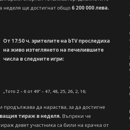
за неделя ще достигнат общо
6 200 000
лева.
От 17:50 ч. зрителите на bTV проследиха
на живо изтеглянето на печелившите
числа в следните игри:
„Тото 2 – 6 от 49” – 47, 48, 25, 26, 2, 16;
и продължава да нараства, за да достигне
дващия тираж в неделя.
Въпреки че
ираж девет участника са били на крачка от