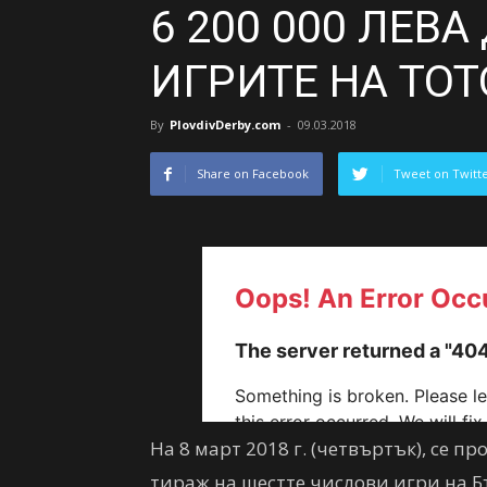
6 200 000 ЛЕВ
ИГРИТЕ НА ТОТ
By
PlovdivDerby.com
-
09.03.2018
Share on Facebook
Tweet on Twitt
На 8 март 2018 г. (четвъртък), се п
тираж на шестте числови игри на Б