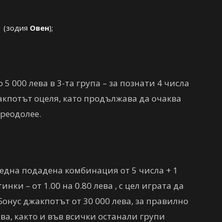
1 (зодия
Овен
);
5 000 лева в 3-та група – за познати 4 числа
жакпотът оцеля, като продължава да очаква
преодолее.
за една подадена комбинация от 5 числа + 1
инки – от 1.00 на 0.80 лева , с цел играта да
Бонус джакпотът от 30 000 лева, за правилно
ва, както и във всички останали групи