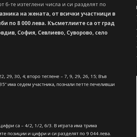
от 6-те изтеглени числа и си разделят по
азника на жената, от всички участници в
би по 8 000 лева. Късметлиите са от град
вдив, София, Севлиево, Суворово, село
2, 29, 30, 4; второ теглене – 7, 9, 29, 26, 15; Във
т 35“ има седем участника, познали петте печеливши
ифри са – 4/2, 1/2, 6/3. В играта има трима
те позиции и цифри и си разделят по 9 044 лева.