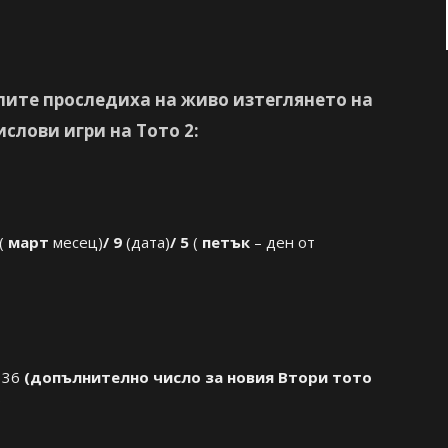
телите проследиха на живо изтеглянето на
слови игри на Тото 2:
(
март
месец)
/ 9
(дата)
/ 5
(
петък
– ден от
+ 36
(допълнително
число за новия Втори тото
;