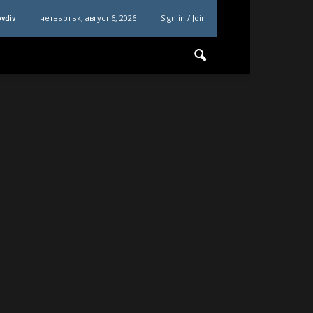
четвъртък, август 6, 2026
Sign in / Join
ovdiv