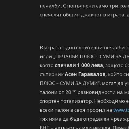
печалби. С попълнени само три кол
спечелят общия джакпот в играта, 
В играта с допълнителни печалби 
игри „ПЕЧАЛБИ ПЛЮС – СУМИ ЗА ДУ
която
спечели 1 000 лева
, защото 
съперник
Асен Гаравалов,
който си
ПЛЮС – СУМИ ЗА ДУМИ”, могат да у
-те
талони от 20
разновидности на м
спортен тотализатор. Необходимо е
всеки талон в своя профил на
www.to
тях няма да бъде определен чрез ж
БНТ – четвъртък или неделя. Печалба