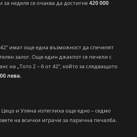
и за неделя се очаква да достигне
420 000
т 42“ имат още една възможност да спечелят
телен залог. Още един джакпот се печели с
с на „Тото 2 – 6 от 42“, който за следващото
00 лева.
 Цецо и Уляна изтеглиха още едно – седмо
овете на всички играчи за парична печалба.