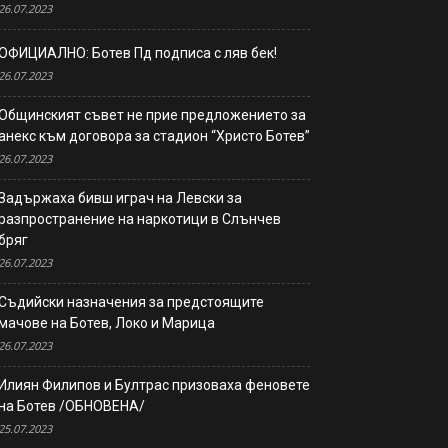
26.07.2023
ОФИЦИАЛНО: Ботев Пд подписа с ляв бек!
26.07.2023
Общинският съвет не прие предложението за
анекс към договора за стадион “Христо Ботев”
26.07.2023
Задържаха бивш играч на Левски за
разпространение на наркотици в Слънчев
бряг
26.07.2023
Съдийски назначения за предстоящите
мачове на Ботев, Локо и Марица
26.07.2023
Илиян Филипов и Бултрас призоваха феновете
на Ботев /ОБНОВЕНА/
25.07.2023