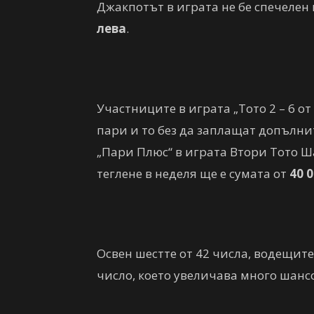
Джакпотът в играта не бе спечелен 
лева
.
Участниците в играта „Тото 2 – 6 о
пари и то без да заплащат допълни
„Пари Плюс“ в играта Втори Тото Шан
теглене в неделя ще е сумата от
40 0
Освен шестте от 42 числа, водещите
число, което увеличава много шанс