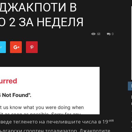
А ДЖАКПОТИ В
О 2 ЗА НЕДЕЛЯ
68
0
er
-ия
роведе тегленето на печелившите числа в 19
ългарски спортен тотализатор. Джакпотите