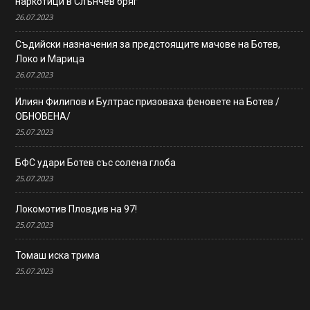
наркотици в Слънчев бряг
26.07.2023
Съдийски назначения за предстоящите мачове на Ботев,
Локо и Марица
26.07.2023
Илиян Филипов и Бултрас призоваха феновете на Ботев /
ОБНОВЕНА/
25.07.2023
БФС удари Ботев със солена глоба
25.07.2023
Локомотив Пловдив на 97!
25.07.2023
Томаш иска трима
25.07.2023