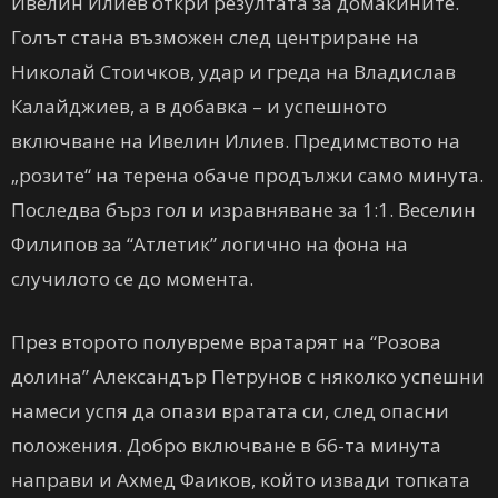
Ивелин Илиев откри резултата за домакините.
Голът стана възможен след центриране на
Николай Стоичков, удар и греда на Владислав
Калайджиев, а в добавка – и успешното
включване на Ивелин Илиев. Предимството на
„розите“ на терена обаче продължи само минута.
Последва бърз гол и изравняване за 1:1. Веселин
Филипов за “Атлетик” логично на фона на
случилото се до момента.
През второто полувреме вратарят на “Розова
долина” Александър Петрунов с няколко успешни
намеси успя да опази вратата си, след опасни
положения. Добро включване в 66-та минута
направи и Ахмед Фаиков, който извади топката