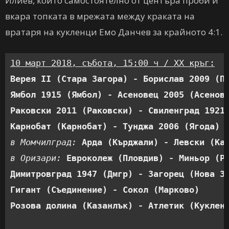
Илиев, който самостоятелно от центъра проби и
вкара топката в мрежата между краката на
вратаря на кукленци Емо Данчев за крайното 4:1.
10 март 2018, събота, 15:00 ч / XX кръг:
Верея II (Стара Загора) - Борислав 2009 (П
Ямбол 1915 (Ямбол) - Асеновец 2005 (Асенов
Раковски 2011 (Раковски) - Свиленград 1921
Карнобат (Карнобат) - Тунджа 2006 (Ягода) 
в Момчилград: 
Арда (Кърджали) - Левски (Ка
в Оризари: 
Евроколеж (Пловдив) - Миньор (Р
Димитровград 1947 (Дмгр) - Загорец (Нова З
Гигант (Съединение) - Сокол (Марково)     
Розова долина (Казанлък) - Атлетик (Куклен