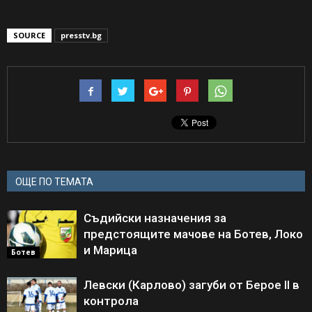
SOURCE
presstv.bg
ОЩЕ ПО ТЕМАТА
Съдийски назначения за
предстоящите мачове на Ботев, Локо
и Марица
Ботев
Левски (Карлово) загуби от Берое II в
контрола