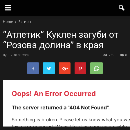
Home
Регион
“Атлетик” Куклен загуби от
“Розова долина” в края
By
.
-
10.03.2018
265
0