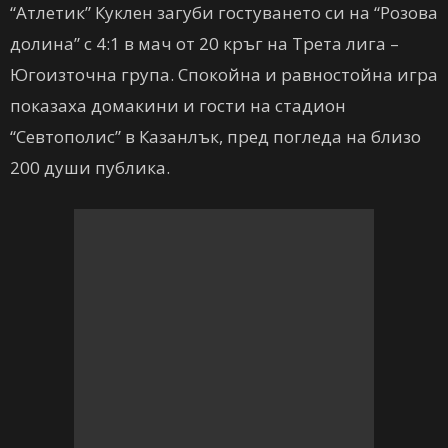
“Атлетик” Куклен загуби гостуването си на “Розова
долина” с 4:1 в мач от 20 кръг на Трета лига –
Югоизточна група. Спокойна и равностойна игра
показаха домакини и гости на стадион
“Севтополис” в Казанлък, пред погледа на близо
200 души публика.