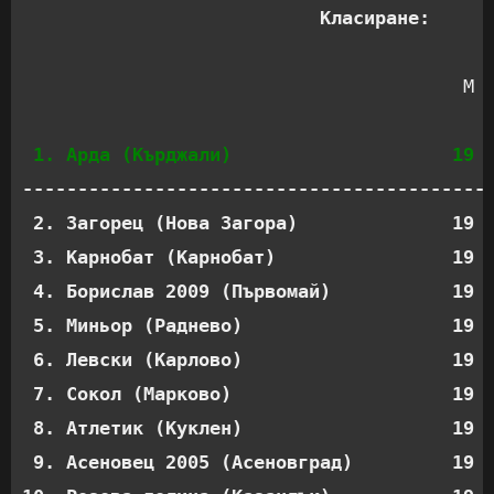
Класиране:
                                        М  
1. Арда (Кърджали)                    19 
-------------------------------------------
 2. Загорец (Нова Загора)              19  
 3. Карнобат (Карнобат)                19  
 4. Борислав 2009 (Първомай)           19  
 5. Миньор (Раднево)                   19  
 6. Левски (Карлово)                   19  
 7. Сокол (Марково)                    19  
 8. Атлетик (Куклен)                   19  
 9. Асеновец 2005 (Асеновград)         19  