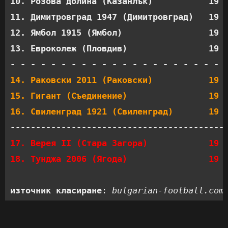
10. Розова долина (Казанлък)           19  
11. Димитровград 1947 (Димитровград)   19  
12. Ямбол 1915 (Ямбол)                 19  
13. Евроколеж (Пловдив)                19  
14. Раковски 2011 (Раковски)           19  
15. Гигант (Съединение)                19  
16. Свиленград 1921 (Свиленград)       19 
17. Верея II (Стара Загора)            19  
18. Тунджа 2006 (Ягода)                19 
източник класиране
: 
bulgarian-football.com