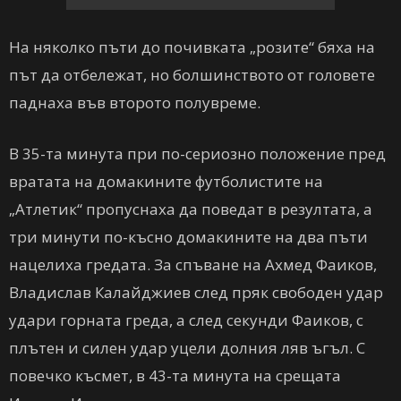
На няколко пъти до почивката „розите“ бяха на
път да отбележат, но болшинството от головете
паднаха във второто полувреме.
В 35-та минута при по-сериозно положение пред
вратата на домакините футболистите на
„Атлетик“ пропуснаха да поведат в резултата, а
три минути по-късно домакините на два пъти
нацелиха гредата. За спъване на Ахмед Фаиков,
Владислав Калайджиев след пряк свободен удар
удари горната греда, а след секунди Фаиков, с
плътен и силен удар уцели долния ляв ъгъл. С
повечко късмет, в 43-та минута на срещата