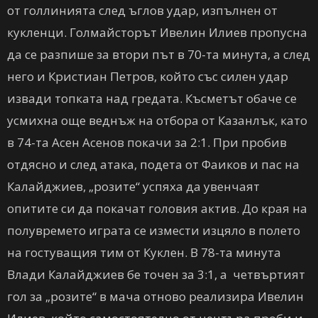
от голлинията след ъглов удар, изпълнен от
кукленци. Голмайсторът Ивелин Илиев пропусна
да се разпише за втори път в 70-та минута, а след
него и Кристиан Петров, който със силен удар
извади топката над гредата. Късметът обаче се
усмихна още веднъж на отбора от Казанлък, като
в 74-та Асен Асенов покачи за 2:1. При пробив
отдясно и след атака, подета от Фаиков и пас на
Калайджиев, „розите“ успяха да увенчаят
опитите си да покачат головия актив. До края на
полувремето играта се измести изцяло в полето
на гостуващия тим от Куклен. В 78-та минута
Влади Калайджиев бе точен за 3:1, а четвъртият
гол за „розите“ в мача отново реализира Ивелин