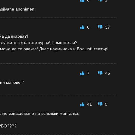
6
2
nasilvane anonimen
6
37
ма да вкарва?!
 дупките с жълтите курви! Помните ли?
 може да се очаква! Днес надминаха и Болшой театър!
7
45
ни мачове ?
41
5
лно изнасилване на всякякви мангалки.
УРВО????