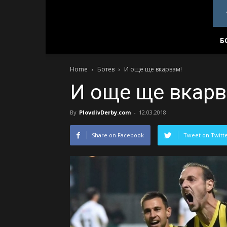
PlovdivDerby.com
Б
Home
Ботев
И още ще вкарвам!
И още ще вкарв
By
PlovdivDerby.com
-
12.03.2018
Share on Facebook
Tweet on Twitt