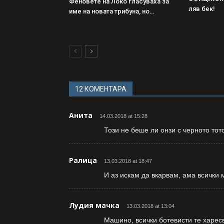
Феновете на Локо гласуваха за
ляв бек!
име на новата трибуна, но…
12 КОМЕНТАРА
Анита
14.03.2018 at 15:28
Този не беше ли онзи с черното тот
Ралица
13.03.2018 at 18:47
И аз искам да вкарвам, ама всички м
Лудия мачка
13.03.2018 at 13:04
Машино, всички ботевисти те харесв