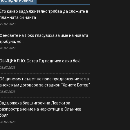
Последни новини
Ето какво задължително трябва да сложите в
плажната си чанта
27.07.2023
Феновете на Локо гласуваха за име на новата
трибуна, но…
26.07.2023
ОФИЦИАЛНО: Ботев Пд подписа с ляв бек!
26.07.2023
Общинският съвет не прие предложението за
анекс към договора за стадион “Христо Ботев”
26.07.2023
Задържаха бивш играч на Левски за
разпространение на наркотици в Слънчев
бряг
26.07.2023