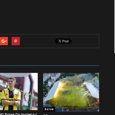
Ботев
: Ботев Пд подписа с