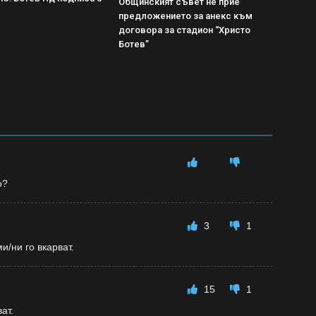
Общинският съвет не прие
предложението за анекс към
договора за стадион “Христо
Ботев”
о?
3
1
и/ни го вкарват.
15
1
ат.