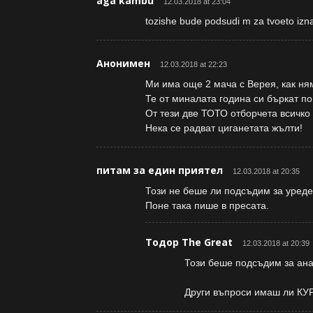
aga kambu
12.03.2018 at 23:04
tozishe bude podsudi m za tvoeto iz
Анонимен
12.03.2018 at 22:23
Ми има още 2 мача с Верея, как ня
Те от миналата година си бъркат по
От тези две ТОТО отборчета всичко
Нека се радват циганетата жълти!
питам за един приятел
12.03.2018 at 20:35
Този не беше ли подсъдим за уреде
Поне така пише в пресата.
Тодор The Great
12.03.2018 at 20:39
Този беше подсъдим за ана
Други въпроси имаш ли К