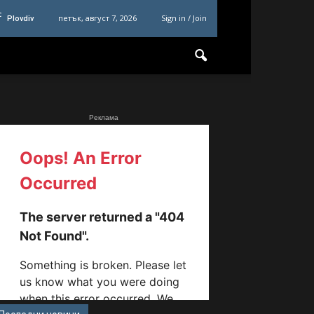
C
петък, август 7, 2026
Sign in / Join
Plovdiv
Реклама