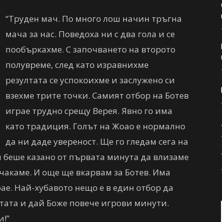
“Труден мач. По много лош начин тръгна
мача за нас. Поведоха ни с два гола и се
пообъркахме. С започването на второто
полувреме, след като изравнихме
резултата се успокоихме и заслужено си
взехме трите точки. Самият отбор на Ботев
играе трудно срещу Верея. Явно го има
като традиция. Голът на Жоао е нормално
да ни даде увереност. Ще го гледам сега на
и беше казано от първата минута да влизаме
 чакаме. И още ще вкарвам за Ботев. Има
рае. Най-хубавото нещо е в един отбор да
тата и дай Боже повече игрови минути.
и!”