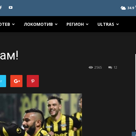
34.9
ОТЕВ
ЛОКОМОТИВ
РЕГИОН
ULTRAS
ам!
2565
12
er