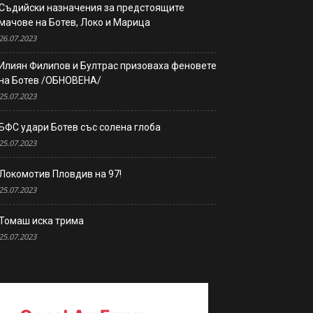
Съдийски назначения за предстоящите
мачове на Ботев, Локо и Марица
26.07.2023
Илиян Филипов и Бултрас призоваха феновете
на Ботев /ОБНОВЕНА/
25.07.2023
БФС удари Ботев със солена глоба
25.07.2023
Локомотив Пловдив на 97!
25.07.2023
Томаш иска трима
25.07.2023