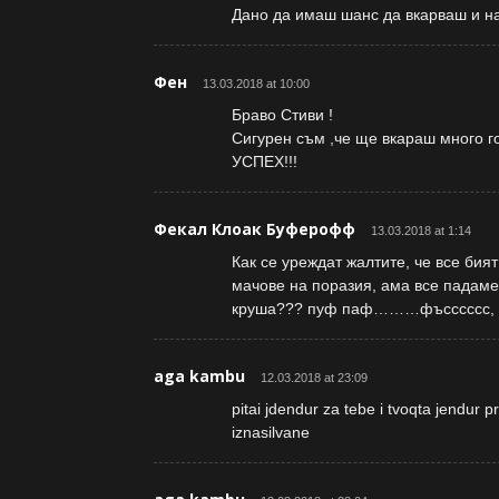
Дано да имаш шанс да вкарваш и на
Фен
13.03.2018 at 10:00
Браво Стиви !
Сигурен съм ,че ще вкараш много го
УСПЕХ!!!
Фекал Клоак Буферофф
13.03.2018 at 1:14
Как се уреждат жалтите, че все би
мачове на поразия, ама все падаме
круша??? пуф паф………фъсссссс, ке
aga kambu
12.03.2018 at 23:09
pitai jdendur za tebe i tvoqta jendur 
iznasilvane