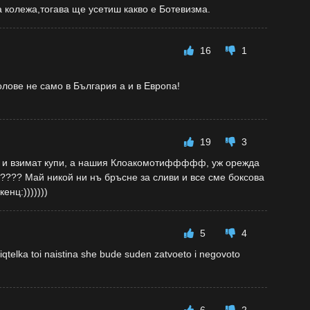
 колежа,тогава ще усетиш какво е Ботевизма.
16
1
лове не само в България а и в Европа!
19
3
ят и взимат купи, а нашия Клоакомотиффффф, уж орежда
???? Май никой ни нъ бръсне за сливи и все сме боксова
нц:)))))))
5
4
priqtelka toi naistina she bude suden zatvoeto i negovoto